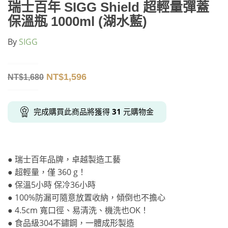
瑞士百年 SIGG Shield 超輕量彈蓋
保溫瓶 1000ml (湖水藍)
By
SIGG
NT$
1,596
NT$
1,680
完成購買此商品將獲得
31
元購物金
● 瑞士百年品牌，卓越製造工藝
● 超輕量，僅 360 g！
● 保溫5小時 保冷36小時
● 100%防漏可隨意放置收納，傾倒也不擔心
● 4.5cm 寬口徑、易清洗、機洗也OK！
● 食品級304不鏽鋼，一體成形製造