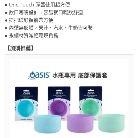
● One Touch 彈蓋使用超方便
● 飲口嘟嘴設計，容易就口啜飲舒適
● 提把環好握攜帶方便
● 內壁無鍍膜，果汁、汽水、牛奶皆可裝
● 永續材質減輕環境負擔
【加購推薦】