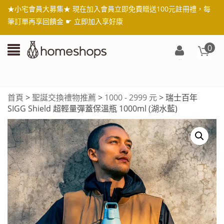
★小宅會員大募集★ 現在加入會員立即免費贈送100元註冊禮，每
筆訂單再享回饋金 ☛
立即加入享好康
0
登
入/
註
首頁
>
聖誕交換禮物推薦
>
1000 - 2999 元
> 瑞士百年
冊
SIGG Shield 超輕量彈蓋保溫瓶 1000ml (湖水藍)