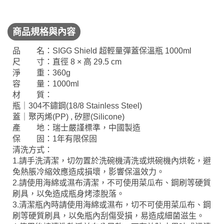
商品規格與內容
品 名：SIGG Shield 超輕量彈蓋保溫瓶 1000ml
尺 寸：直徑 8 × 高 29.5 cm
淨 重：360g
容 量：1000ml
材 質：
瓶｜304不鏽鋼(18/8 Stainless Steel)
蓋｜聚丙烯(PP) , 矽膠(Silicone)
產 地：瑞士嚴謹標準，中國製造
保 固：1年有限保固
清洗方式：
1.請手洗清潔，切勿置於洗碗機清洗或烘碗機內烘乾，避
免熱脹冷縮效應造成損壞，影響保溫效力。
2.請使用海綿或濕布清潔，不可使用菜瓜布、鋼刷等硬質
刷具，以免造成瓶身烤漆脫落。
3.清潔瓶內時請使用海綿或濕布，切不可使用菜瓜布、鋼
刷等硬質刷具，以免瓶內刮傷受損，易造成細菌滋生。