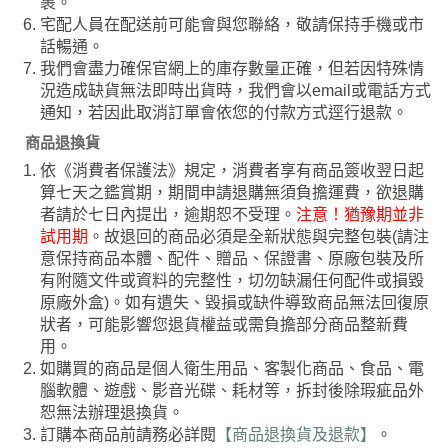
裹。
宅配人員在配送前可能會與您聯絡，敬請保持手機或市
話暢通。
我們會盡力確保官網上的庫存數量正確，但若因特殊情
況造成缺貨無法即時出貨時，我們會以email或電話方式
通知，若因此取消訂單會依您的付款方式逕行退款。
商品退換貨
依《消費者保護法》規定，消費者享有商品簽收翌日起
算七天之鑑賞期，期間申請退購無須負擔運費，欲退購
者請於七日內提出，逾期恕不受理。
注意！猶豫期並非
試用期
。故退回的商品必須是全新狀態與完整包裝(請注
意保持商品本體、配件、贈品、保證書、原廠包裝及所
有附隨文件或資料的完整性，切勿缺漏任何配件或損毀
原廠外盒)。如有遺失、毀損或缺件導致商品無法回復原
狀者，可能影響您退貨權益或需負擔部分商品整新費
用。
如購買的商品是個人衛生用品、客製化商品、食品、電
腦軟體、遊戲、影音光碟、耗材等，拆封後除瑕疵品外
恕無法辦理退換貨。
訂購本商品前請務必詳閱
【商品退換貨及退款】
。