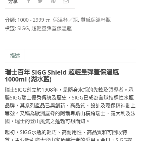
分享
分類:
1000 - 2999 元
,
保溫杯／瓶
,
質感保溫杯瓶
標籤:
SIGG
,
超輕量彈蓋保溫瓶
描述
瑞士百年 SIGG Shield 超輕量彈蓋保溫瓶
1000ml (湖水藍)
瑞士SIGG創立於1908年，是隨身水瓶的先鋒及領導者。承
襲SIGG瑞士優秀傳統及歷史，SIGG已成為全球指標性水瓶
品牌，其系列產品已與創新、高品質、設計及環保精神劃上
等號。又稱為歐洲屋脊的阿爾卑斯山橫跨瑞士、義大利及法
國，瑞士的登山風氣之蓬勃可想而知。
起初，SIGG水瓶的輕巧、高耐用性、高品質和可回收特
質，主要吸引廣大登山家及建行者的愛用。今日，SIGG提