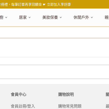
註冊禮，每筆訂單再享回饋金 ☛
立即加入享好康
廚
居家
美妝保養
休閒戶外
親
題嚴選
健康食材
主題嚴選
主題嚴選
料理工具
嚴選食品
居家清潔
主題嚴選
美妝／香
餐桌食器
主
品搶先看
油品
NEW!
新品搶先看
NEW!
新品搶先看
刀具
蜂蜜
NEW!
衣物清潔
新品搶先看
彩妝
碗盤食器
NEW!
新
氣禮盒推薦
調味料
日本 今治毛巾
天然植萃保養
砧板
果醬
地板清潔
減塑隨行環保袋
香水
刀叉匙筷
彌
年經典梅森罐
沾拌醬
防疫專區
深層紓壓按摩
調理鍋盆
抹醬
廚房清潔
專業瑜珈品牌
研磨調味
孕
式和風食器
米／麵
天然驅蟲清潔劑
調理用具
堅果
浴廁清潔
露營野炊
托盤層架
孕
保養
個人護理
然木質餐廚
南北乾貨
英式治癒系香氛
烘焙用具
零食糖果
擦巾／抹布
野餐派對
酒類器具
天
臉部保養
口腔清潔
味咖啡
義大利麵醬
日系極簡風格
洗滌用具
沖泡飲品
垃圾／廚餘桶
茶器具
戶外活動
外
身體保養
手部保養
感保溫杯瓶
烘焙材料粉
北歐簡約家居
製冰用具
穀片 / 麥片
防護消毒
咖啡器具
芳療／按摩
野餐露營
體香膏／
兒
塑隨行綠生活
保健食品
精油／香氛
居家擺飾
防蚊用品
寶
會員中心
購物說明
壺杯瓶
食材收納
廚房收納
精油
造型時鐘
杯／玻璃杯
室內擴香
保鮮盒／便當盒
面紙盒套
冰箱收納
會員註冊/登入
購物常見問題