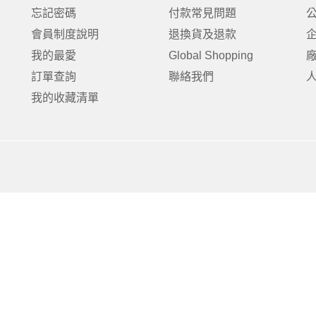
克杯
香氛蠟燭
玻璃密封罐
壁上型裝飾
杯盤架
忘記密碼
付款常見問題
啡杯
線香薰香
真空密封罐
調料架
會員制度說明
退換貨及退款
行杯
保鮮收納罐
鍋蓋架
我的最愛
Global Shopping
傢俱
寢具
溫杯／瓶
保鮮袋
碗盤瀝水
訂單查詢
聯絡我們
鞋櫃鞋架
床單被套
瓶／水壺
梅酒罐
刀具砧板
我的收藏清單
階梯／增高梯
枕芯枕套
器配件
封口保鮮用具
廚房收納
具
小家電
餐廚
底鍋
快煮壺
鍋
具配件