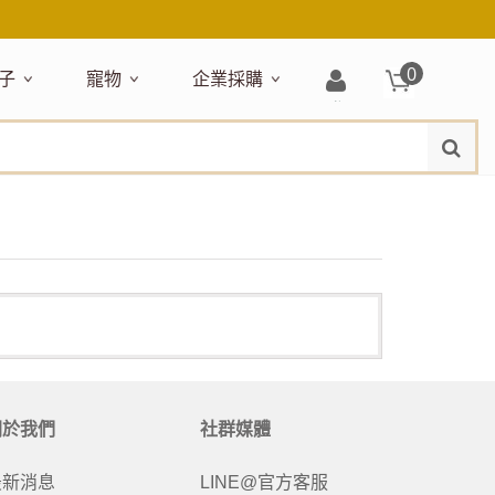
0
子
寵物
企業採購
登
水
題嚴選
居家收納
穿搭配件
主題嚴選
清潔洗沐
企業採購
母嬰清潔保養
運動健身
狗狗專區
玩具天地
入/
品牌總覽
註
品搶先看
收納盒／籃
衣著服飾
NEW!
新品搶先看
沐浴用品
NEW!
孕期保養
瑜珈墊
啃咬系列
固齒器
冊
月禮盒
收納箱
飾品配件
寵物露營
髮品
沐浴護理
瑜珈舖巾
狗狗玩具
玩具收納
期保養禮盒
收納袋
包包提袋
節慶主題玩具
兒童浴巾/浴袍
運動水瓶
狗狗居家
媽咪口袋清單
收納櫃
狗狗營養保健
美妝品牌精選
然有機無毒玩具
衣物收納
沐浴美容
保養
衛浴收納
狗狗外出
出必備
旅遊
寶寶睡覺
休閒戶外品牌精選
親子
噴霧
童雨鞋
旅行隨身
安撫巾
衛浴用品
寶旅行
旅行收納
關於我們
社群媒體
浴巾／毛巾
地毯／地墊
最新消息
LINE@官方客服