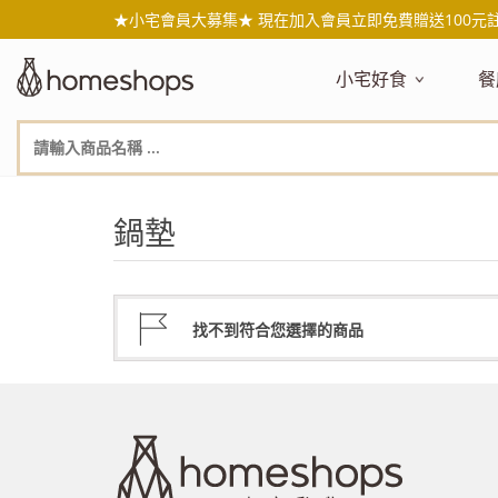
★小宅會員大募集★ 現在加入會員立即免費贈送100元
小宅好食
餐
主題嚴選
主
新品搶先看
NEW!
新
美食自由配 任2件95折
人
鍋墊
年節送禮禮盒
百
素食主義
日
無麥麩飲食
天
生酮飲食專區
品
找不到符合您選擇的商品
低糖低卡
質
健康小零嘴
減
台灣在地食材
水
國外進口食材
水
即期惜福良品