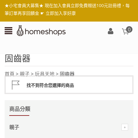
★小宅會員大募集★ 現在加入會員立即免費贈送100元註冊禮，每
筆訂單再享回饋金 ☛
立即加入享好康
0
登
入/
註
固齒器
冊
首頁
>
親子
>
玩具天地
> 固齒器
找不到符合您選擇的商品
商品分類
親子