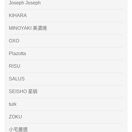
Joseph Joseph
KIHARA
MINOYAKI 美濃燒
OXO
Plazotta
RISU
SALUS
SEISHO 星硝
turk
ZOKU
小宅嚴選