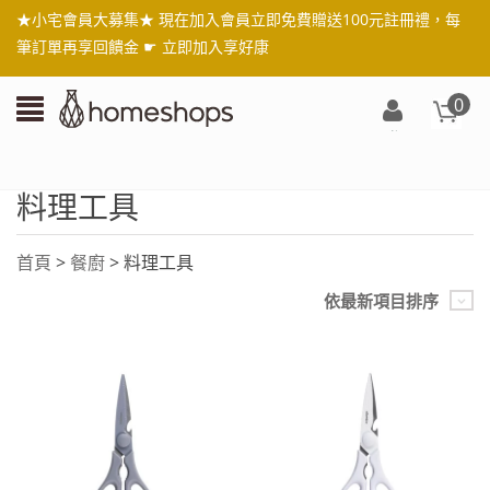
★小宅會員大募集★ 現在加入會員立即免費贈送100元註冊禮，每
筆訂單再享回饋金 ☛
立即加入享好康
0
登
入/
註
料理工具
冊
首頁
>
餐廚
> 料理工具
依最新項目排序