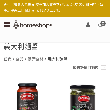
★小宅會員大募集★ 現在加入會員立即免費贈送100元註冊禮，每
筆訂單再享回饋金 ☛
立即加入享好康
0
登
入/
註
義大利麵醬
冊
首頁
>
食品
>
健康食材
> 義大利麵醬
依最新項目排序