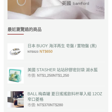
最近瀏覽過的商品
日本 BUOY 海洋再生 皂盤 / 置物盤 (黑)
NT$
650
NT$
823
美國 STASHER 站站矽膠密封袋 湖水藍
市價:
NT$
1,250
NT$
1,250
BALL 梅森罐 夏日搖搖飲料杯單入組 12OZ
窄口菱格
市價:
NT$
370
NT$
280