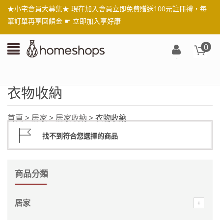
★小宅會員大募集★ 現在加入會員立即免費贈送100元註冊禮，每
筆訂單再享回饋金 ☛
立即加入享好康
0
登
入/
註
衣物收納
冊
首頁
>
居家
>
居家收納
> 衣物收納
找不到符合您選擇的商品
商品分類
居家