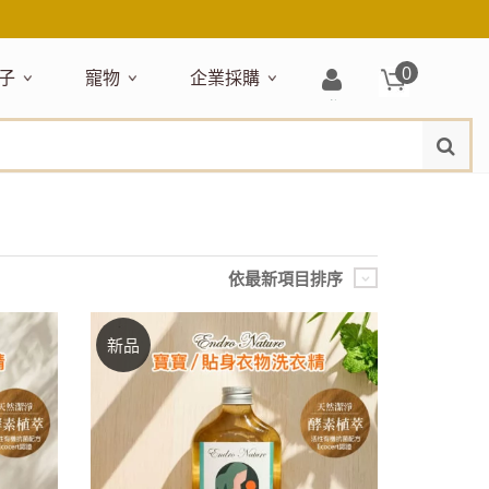
0
子
寵物
企業採購
登
水
題嚴選
居家收納
穿搭配件
主題嚴選
清潔洗沐
企業採購
母嬰清潔保養
運動健身
狗狗專區
玩具天地
入/
品牌總覽
註
品搶先看
收納盒／籃
衣著服飾
NEW!
新品搶先看
沐浴用品
NEW!
孕期保養
瑜珈墊
啃咬系列
固齒器
冊
月禮盒
收納箱
飾品配件
寵物露營
髮品
沐浴護理
瑜珈舖巾
狗狗玩具
玩具收納
期保養禮盒
收納袋
包包提袋
節慶主題玩具
兒童浴巾/浴袍
運動水瓶
狗狗居家
媽咪口袋清單
收納櫃
狗狗營養保健
美妝品牌精選
依最新項目排序
然有機無毒玩具
衣物收納
沐浴美容
保養
衛浴收納
狗狗外出
出必備
旅遊
寶寶睡覺
休閒戶外品牌精選
親子
新品
噴霧
童雨鞋
旅行隨身
安撫巾
衛浴用品
寶旅行
旅行收納
浴巾／毛巾
地毯／地墊