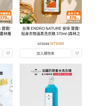
居家品牌精選
架
 寶寶/
台灣 ENDRO NATURE 安垛 寶寶/
架
(叢林羅
貼身衣物溫柔洗衣精 370ml (森林之
架
歌)
NT$
490
NT$
599
品牌精選
加入購物車