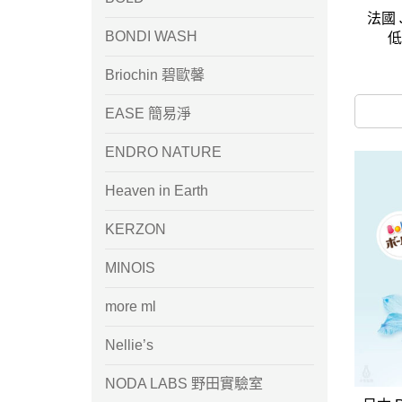
法國 J
BONDI WASH
低
Briochin 碧歐馨
EASE 簡易淨
ENDRO NATURE
Heaven in Earth
KERZON
MINOIS
more ml
Nellie’s
NODA LABS 野田實驗室