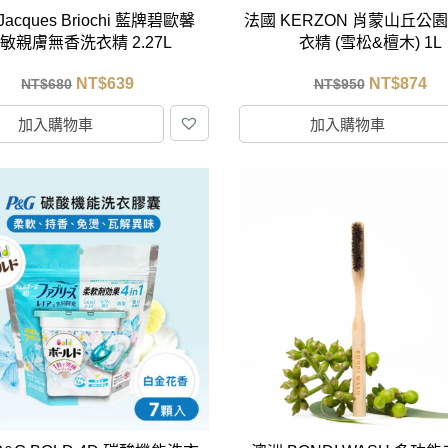
acques Briochi 藍牌碧歐馨
法國 KERZON 肖蒙山丘公
敏親膚無香洗衣精 2.27L
衣精 (雪松&檀木) 1L
NT$
639
NT$
874
NT$
680
NT$
950
加入購物車
加入購物車