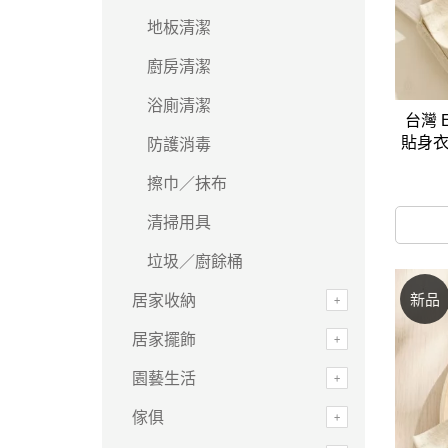
馬
地板清潔
咖
廚房清潔
隨
保
浴廁清潔
台灣 
水
貼身衣
防護消毒
杯
擦巾／抹布
鍋
清掃用具
平
垃圾／廚餘桶
湯
新品
居家收納
鍋
居家擺飾
園藝生活
傢俱