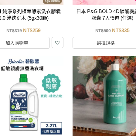
海 純淨系列植萃酵素洗衣膠囊
日本 P&G BOLD 4D碳酸
2.0 迷迭沉木 (5gx30顆)
膠囊 7入*5包 (任選)
NT$
259
NT$
335
NT$
319
NT$
500
加入購物車
選擇規格