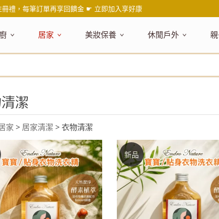
註冊禮，每筆訂單再享回饋金 ☛
立即加入享好康
廚
居家
美妝保養
休閒戶外
親
題嚴選
健康食材
主題嚴選
主題嚴選
料理工具
嚴選食品
居家清潔
主題嚴選
美妝／香
餐桌食器
主
品搶先看
油品
NEW!
新品搶先看
NEW!
新品搶先看
刀具
蜂蜜
NEW!
衣物清潔
新品搶先看
彩妝
碗盤食器
NEW!
新
氣禮盒推薦
調味料
日本 今治毛巾
天然植萃保養
砧板
果醬
地板清潔
減塑隨行環保袋
香水
刀叉匙筷
彌
物清潔
年經典梅森罐
沾拌醬
防疫專區
深層紓壓按摩
調理鍋盆
抹醬
廚房清潔
專業瑜珈品牌
研磨調味
孕
式和風食器
米／麵
天然驅蟲清潔劑
調理用具
堅果
浴廁清潔
露營野炊
托盤層架
孕
保養
個人護理
居家
>
居家清潔
> 衣物清潔
然木質餐廚
南北乾貨
英式治癒系香氛
烘焙用具
零食糖果
擦巾／抹布
野餐派對
酒類器具
天
臉部保養
口腔清潔
味咖啡
義大利麵醬
日系極簡風格
洗滌用具
沖泡飲品
垃圾／廚餘桶
茶器具
戶外活動
外
新品
身體保養
手部保養
感保溫杯瓶
烘焙材料粉
北歐簡約家居
製冰用具
穀片 / 麥片
防護消毒
咖啡器具
芳療／按摩
野餐露營
體香膏／
兒
塑隨行綠生活
保健食品
精油／香氛
居家擺飾
防蚊用品
寶
壺杯瓶
食材收納
廚房收納
精油
造型時鐘
杯／玻璃杯
室內擴香
保鮮盒／便當盒
面紙盒套
冰箱收納