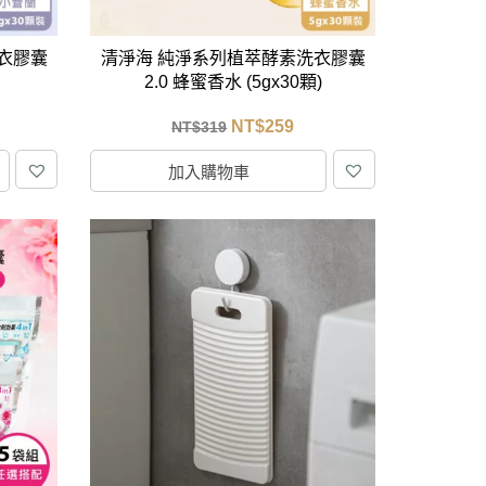
衣膠囊
清淨海 純淨系列植萃酵素洗衣膠囊
2.0 蜂蜜香水 (5gx30顆)
NT$
259
NT$
319
加入購物車