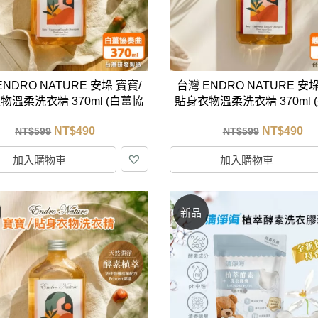
克杯
香氛蠟燭
玻璃密封罐
壁上型裝飾
杯盤架
啡杯
線香薰香
真空密封罐
調料架
行杯
保鮮收納罐
鍋蓋架
傢俱
寢具
溫杯／瓶
保鮮袋
碗盤瀝水
ENDRO NATURE 安垛 寶寶/
台灣 ENDRO NATURE 安垛
鞋櫃鞋架
床單被套
瓶／水壺
梅酒罐
刀具砧板
物溫柔洗衣精 370ml (白薑協
貼身衣物溫柔洗衣精 370ml 
階梯／增高梯
枕芯枕套
器配件
封口保鮮用具
廚房收納
奏曲)
賓漢)
NT$
490
NT$
490
NT$
599
NT$
599
具
小家電
餐廚
加入購物車
加入購物車
底鍋
快煮壺
鍋
新品
具配件