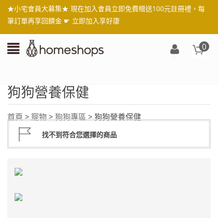
★小宅會員大募集★ 現在加入會員立即免費贈送100元註冊禮，每
筆訂單再享回饋金 ☛
立即加入享好康
0
登
入/
註
狗狗營養保健
冊
首頁
>
寵物
>
狗狗專區
> 狗狗營養保健
找不到符合您選擇的商品