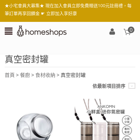
★小宅會員大募集★ 現在加入會員立即免費贈送100元註冊禮，每
筆訂單再享回饋金 ☛
立即加入享好康
0
登
入/
註
真空密封罐
冊
首頁
>
餐廚
>
食材收納
> 真空密封罐
依最新項目排序