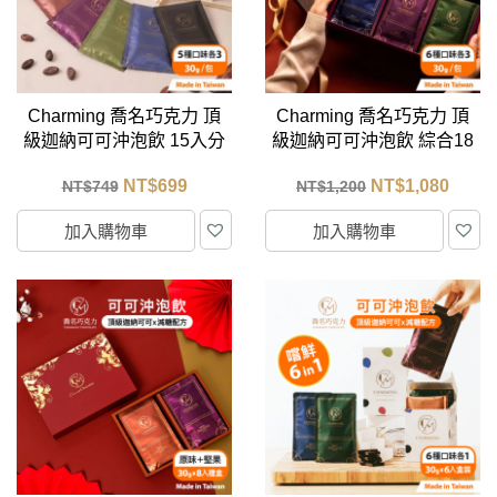
Charming 喬名巧克力 頂
Charming 喬名巧克力 頂
級迦納可可沖泡飲 15入分
級迦納可可沖泡飲 綜合18
享大白盒 (原味/堅果/咖啡/
入黑金禮盒 (附紙袋-6種口
NT$
699
NT$
1,080
NT$
749
NT$
1,200
抹茶/薑糖)
味各3)
加入購物車
加入購物車