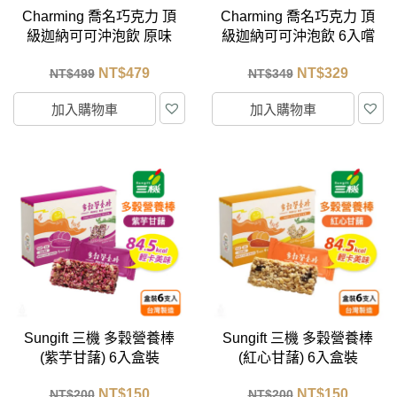
Charming 喬名巧克力 頂
Charming 喬名巧克力 頂
級迦納可可沖泡飲 原味
級迦納可可沖泡飲 6入嚐
+堅果8入組禮盒 (附紙袋)
鮮小白盒 (6種口味各1)
NT$
479
NT$
329
NT$
499
NT$
349
加入購物車
加入購物車
Sungift 三機 多穀營養棒
Sungift 三機 多穀營養棒
(紫芋甘藷) 6入盒裝
(紅心甘藷) 6入盒裝
NT$
150
NT$
150
NT$
200
NT$
200