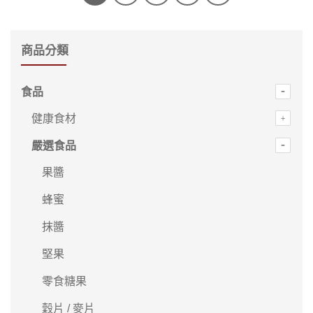
商品分類
食品
健康食材
嚴選食品
果醬
蜂蜜
抹醬
堅果
零食糖果
穀片 / 麥片