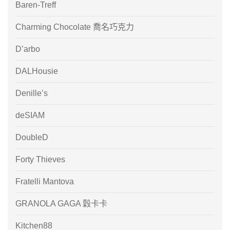
Baren-Treff
Charming Chocolate 喬名巧克力
D’arbo
DALHousie
Denille’s
deSIAM
DoubleD
Forty Thieves
Fratelli Mantova
GRANOLA GAGA 穀卡卡
Kitchen88