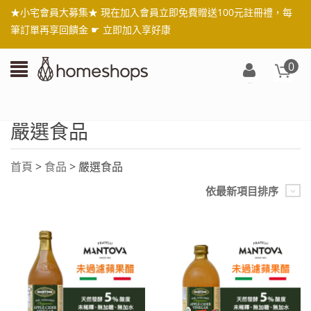
★小宅會員大募集★ 現在加入會員立即免費贈送100元註冊禮，每
筆訂單再享回饋金 ☛
立即加入享好康
0
登
入/
註
嚴選食品
冊
首頁
>
食品
> 嚴選食品
依最新項目排序