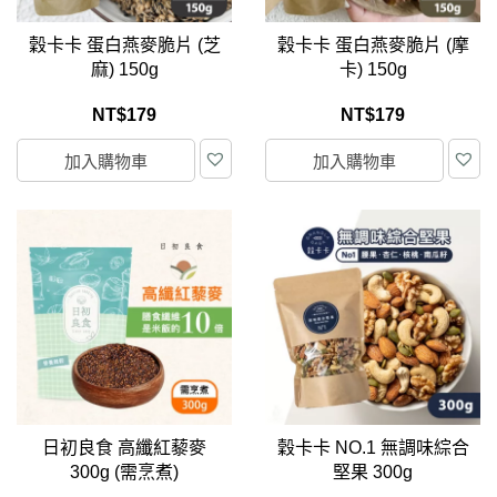
穀卡卡 蛋白燕麥脆片 (芝
穀卡卡 蛋白燕麥脆片 (摩
麻) 150g
卡) 150g
NT$
179
NT$
179
加入購物車
加入購物車
日初良食 高纖紅藜麥
穀卡卡 NO.1 無調味綜合
300g (需烹煮)
堅果 300g