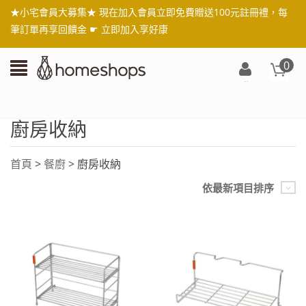
★小宅會員大募集★ 現在加入會員立即免費贈送100元註冊禮，每
筆訂單再享回饋金 ☛
立即加入享好康
0
登
入/
註
廚房收納
冊
首頁
>
餐廚
> 廚房收納
依最新項目排序