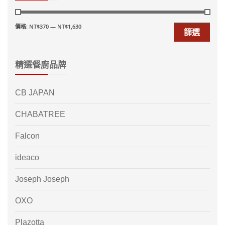
價格:
NT$370
—
NT$1,630
篩選
精選餐廚品牌
CB JAPAN
CHABATREE
Falcon
ideaco
Joseph Joseph
OXO
Plazotta