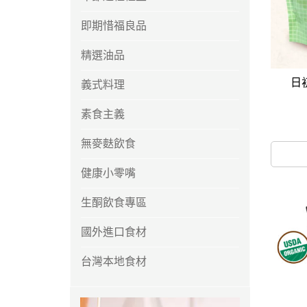
馬
即期惜福良品
咖
隨
精選油品
保
日
義式料理
水
杯
素食主義
鍋
無麥麩飲食
平
健康小零嘴
湯
生酮飲食專區
鍋
國外進口食材
台灣本地食材