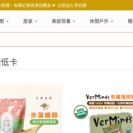
註冊禮，每筆訂單再享回饋金 ☛
立即加入享好康
廚
居家
美妝保養
休閒戶外
親
題嚴選
健康食材
主題嚴選
主題嚴選
料理工具
嚴選食品
居家清潔
主題嚴選
美妝／香
餐桌食器
主
品搶先看
油品
NEW!
新品搶先看
NEW!
新品搶先看
刀具
蜂蜜
NEW!
衣物清潔
新品搶先看
彩妝
碗盤食器
NEW!
新
氣禮盒推薦
調味料
日本 今治毛巾
天然植萃保養
砧板
果醬
地板清潔
減塑隨行環保袋
香水
刀叉匙筷
彌
糖低卡
年經典梅森罐
沾拌醬
防疫專區
深層紓壓按摩
調理鍋盆
抹醬
廚房清潔
專業瑜珈品牌
研磨調味
孕
式和風食器
米／麵
天然驅蟲清潔劑
調理用具
堅果
浴廁清潔
露營野炊
托盤層架
孕
保養
個人護理
然木質餐廚
南北乾貨
英式治癒系香氛
烘焙用具
零食糖果
擦巾／抹布
野餐派對
酒類器具
天
臉部保養
口腔清潔
味咖啡
義大利麵醬
日系極簡風格
洗滌用具
沖泡飲品
垃圾／廚餘桶
茶器具
戶外活動
外
身體保養
手部保養
感保溫杯瓶
烘焙材料粉
北歐簡約家居
製冰用具
穀片 / 麥片
防護消毒
咖啡器具
芳療／按摩
野餐露營
體香膏／
兒
塑隨行綠生活
保健食品
精油／香氛
居家擺飾
防蚊用品
寶
壺杯瓶
食材收納
廚房收納
精油
造型時鐘
杯／玻璃杯
室內擴香
保鮮盒／便當盒
面紙盒套
冰箱收納