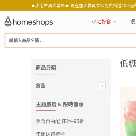
★小宅會員大募集★ 現在加入會員立即免費贈送100元
小宅好食
餐
主題嚴選
主
新品搶先看
NEW!
新
美食自由配 任2件95折
人
低
年節送禮禮盒
百
商品分類
素食主義
日
無麥麩飲食
天
食品
生酮飲食專區
品
低糖低卡
質
主題嚴選 & 限時優惠
健康小零嘴
減
台灣在地食材
水
美食自由配 任2件95折
國外進口食材
水
即期惜福良品
年節送禮禮盒