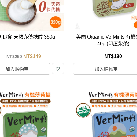
克杯
香氛蠟燭
玻璃密封罐
壁上型裝飾
杯盤架
啡杯
線香薰香
真空密封罐
調料架
行杯
保鮮收納罐
鍋蓋架
傢俱
寢具
溫杯／瓶
保鮮袋
碗盤瀝水
初良食 天然赤藻糖醇 350g
美國 Organic VerMints 
鞋櫃鞋架
床單被套
瓶／水壺
梅酒罐
刀具砧板
40g (印度柴茶)
階梯／增高梯
枕芯枕套
器配件
封口保鮮用具
廚房收納
NT$
149
NT$
180
NT$
250
具
小家電
餐廚
加入購物車
加入購物車
底鍋
快煮壺
鍋
具配件