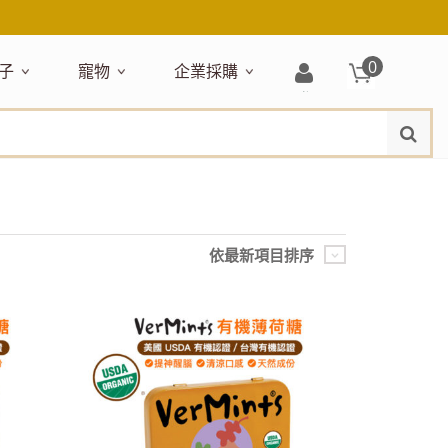
0
子
寵物
企業採購
登
水
題嚴選
居家收納
穿搭配件
主題嚴選
清潔洗沐
企業採購
母嬰清潔保養
運動健身
狗狗專區
玩具天地
入/
品牌總覽
註
品搶先看
收納盒／籃
衣著服飾
NEW!
新品搶先看
沐浴用品
NEW!
孕期保養
瑜珈墊
啃咬系列
固齒器
冊
月禮盒
收納箱
飾品配件
寵物露營
髮品
沐浴護理
瑜珈舖巾
狗狗玩具
玩具收納
期保養禮盒
收納袋
包包提袋
節慶主題玩具
兒童浴巾/浴袍
運動水瓶
狗狗居家
媽咪口袋清單
收納櫃
狗狗營養保健
美妝品牌精選
依最新項目排序
然有機無毒玩具
衣物收納
沐浴美容
保養
衛浴收納
狗狗外出
出必備
旅遊
寶寶睡覺
休閒戶外品牌精選
親子
噴霧
童雨鞋
旅行隨身
安撫巾
衛浴用品
寶旅行
旅行收納
浴巾／毛巾
地毯／地墊