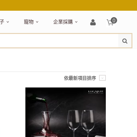
0
子
寵物
企業採購
登
水
題嚴選
居家收納
穿搭配件
主題嚴選
清潔洗沐
企業採購
母嬰清潔保養
運動健身
狗狗專區
玩具天地
入/
品牌總覽
註
品搶先看
收納盒／籃
衣著服飾
NEW!
新品搶先看
沐浴用品
NEW!
孕期保養
瑜珈墊
啃咬系列
固齒器
冊
月禮盒
收納箱
飾品配件
寵物露營
髮品
沐浴護理
瑜珈舖巾
狗狗玩具
玩具收納
期保養禮盒
收納袋
包包提袋
節慶主題玩具
兒童浴巾/浴袍
運動水瓶
狗狗居家
媽咪口袋清單
收納櫃
狗狗營養保健
美妝品牌精選
依最新項目排序
然有機無毒玩具
衣物收納
沐浴美容
保養
衛浴收納
狗狗外出
出必備
旅遊
寶寶睡覺
休閒戶外品牌精選
親子
噴霧
童雨鞋
旅行隨身
安撫巾
衛浴用品
寶旅行
旅行收納
浴巾／毛巾
地毯／地墊