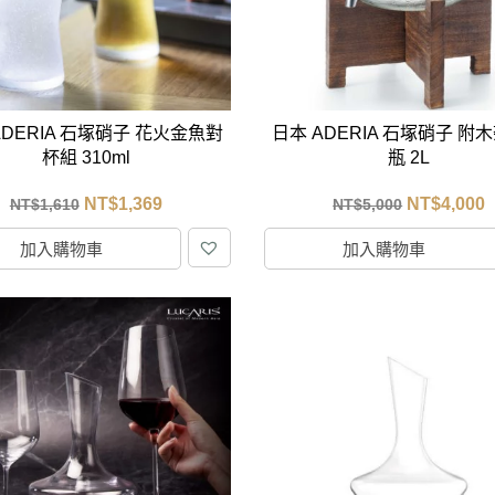
克杯
香氛蠟燭
玻璃密封罐
壁上型裝飾
杯盤架
啡杯
線香薰香
真空密封罐
調料架
行杯
保鮮收納罐
鍋蓋架
傢俱
寢具
溫杯／瓶
保鮮袋
碗盤瀝水
ADERIA 石塚硝子 花火金魚對
日本 ADERIA 石塚硝子 附
鞋櫃鞋架
床單被套
瓶／水壺
梅酒罐
刀具砧板
杯組 310ml
瓶 2L
階梯／增高梯
枕芯枕套
器配件
封口保鮮用具
廚房收納
NT$
1,369
NT$
4,000
NT$
1,610
NT$
5,000
具
小家電
餐廚
加入購物車
加入購物車
底鍋
快煮壺
鍋
具配件