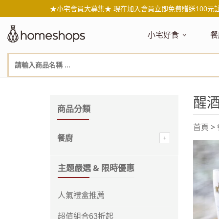
★小宅會員大募集★ 現在加入會員立即免費贈送100元
小宅好食
餐
主題嚴選
主
新品搶先看
NEW!
新
美食自由配 任2件95折
人
醒
年節送禮禮盒
百
商品分類
素食主義
日
首頁
>
無麥麩飲食
天
餐廚
生酮飲食專區
品
低糖低卡
質
主題嚴選 & 限時優惠
健康小零嘴
減
台灣在地食材
水
人氣禮盒推薦
國外進口食材
水
即期惜福良品
超值組合63折起