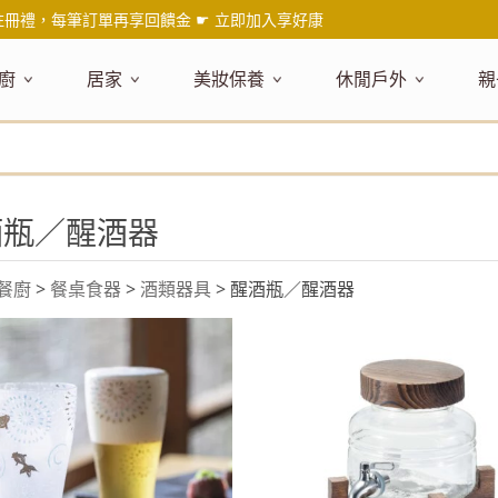
註冊禮，每筆訂單再享回饋金 ☛
立即加入享好康
廚
居家
美妝保養
休閒戶外
親
題嚴選
健康食材
主題嚴選
主題嚴選
料理工具
嚴選食品
居家清潔
主題嚴選
美妝／香
餐桌食器
主
品搶先看
油品
NEW!
新品搶先看
NEW!
新品搶先看
刀具
蜂蜜
NEW!
衣物清潔
新品搶先看
彩妝
碗盤食器
NEW!
新
氣禮盒推薦
調味料
日本 今治毛巾
天然植萃保養
砧板
果醬
地板清潔
減塑隨行環保袋
香水
刀叉匙筷
彌
酒瓶／醒酒器
年經典梅森罐
沾拌醬
防疫專區
深層紓壓按摩
調理鍋盆
抹醬
廚房清潔
專業瑜珈品牌
研磨調味
孕
式和風食器
米／麵
天然驅蟲清潔劑
調理用具
堅果
浴廁清潔
露營野炊
托盤層架
孕
保養
個人護理
餐廚
>
餐桌食器
>
酒類器具
> 醒酒瓶／醒酒器
然木質餐廚
南北乾貨
英式治癒系香氛
烘焙用具
零食糖果
擦巾／抹布
野餐派對
酒類器具
天
臉部保養
口腔清潔
味咖啡
義大利麵醬
日系極簡風格
洗滌用具
沖泡飲品
垃圾／廚餘桶
茶器具
戶外活動
外
身體保養
手部保養
感保溫杯瓶
烘焙材料粉
北歐簡約家居
製冰用具
穀片 / 麥片
防護消毒
咖啡器具
芳療／按摩
野餐露營
體香膏／
兒
塑隨行綠生活
保健食品
精油／香氛
居家擺飾
防蚊用品
寶
壺杯瓶
食材收納
廚房收納
精油
造型時鐘
杯／玻璃杯
室內擴香
保鮮盒／便當盒
面紙盒套
冰箱收納