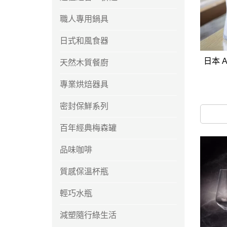
馬
職人專用鍋具
咖
隨
日式和風食器
保
日本 
天然木質餐廚
水
杯
專業烘焙器具
鍋
密封保鮮系列
平
百年經典梅森罐
湯
品味咖啡
鍋
質感保溫杯瓶
輕巧水瓶
減塑隨行綠生活