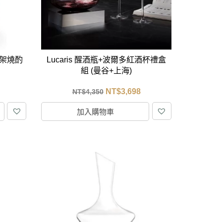
居家品牌精選
架
木架燒酌
Lucaris 醒酒瓶+波爾多紅酒杯禮盒
架
組 (曼谷+上海)
架
NT$
3,698
NT$
4,350
品牌精選
加入購物車