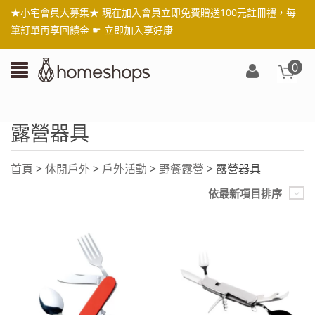
★小宅會員大募集★ 現在加入會員立即免費贈送100元註冊禮，每
筆訂單再享回饋金 ☛
立即加入享好康
0
登
入/
註
露營器具
冊
首頁
>
休閒戶外
>
戶外活動
>
野餐露營
> 露營器具
依最新項目排序