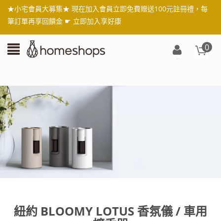
★小宅會員大募集★ 現在加入會員立即免費贈送100元註冊禮，每
筆訂單再享回饋金 ☛
立即加入享好康
0
登
入/
註
冊
紐約 BLOOMY LOTUS 香氛儀 / 車用