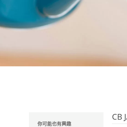
馬
咖
隨
保
水
杯
鍋
平
湯
鍋
CB 
你可能也有興趣