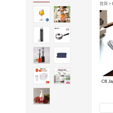
首頁
> 
CB J