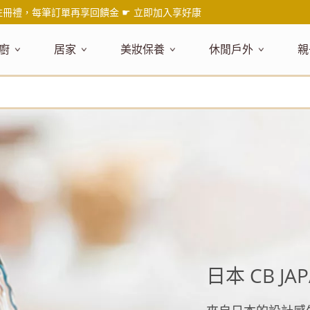
註冊禮，每筆訂單再享回饋金 ☛
立即加入享好康
廚
居家
美妝保養
休閒戶外
親
題嚴選
健康食材
主題嚴選
主題嚴選
料理工具
嚴選食品
居家清潔
主題嚴選
美妝／香
餐桌食器
主
品搶先看
油品
NEW!
新品搶先看
NEW!
新品搶先看
刀具
蜂蜜
NEW!
衣物清潔
新品搶先看
彩妝
碗盤食器
NEW!
新
氣禮盒推薦
調味料
日本 今治毛巾
天然植萃保養
砧板
果醬
地板清潔
減塑隨行環保袋
香水
刀叉匙筷
彌
年經典梅森罐
沾拌醬
防疫專區
深層紓壓按摩
調理鍋盆
抹醬
廚房清潔
專業瑜珈品牌
研磨調味
孕
式和風食器
米／麵
天然驅蟲清潔劑
調理用具
堅果
浴廁清潔
露營野炊
托盤層架
孕
保養
個人護理
然木質餐廚
南北乾貨
英式治癒系香氛
烘焙用具
零食糖果
擦巾／抹布
野餐派對
酒類器具
天
臉部保養
口腔清潔
味咖啡
義大利麵醬
日系極簡風格
洗滌用具
沖泡飲品
垃圾／廚餘桶
茶器具
戶外活動
外
身體保養
手部保養
感保溫杯瓶
烘焙材料粉
北歐簡約家居
製冰用具
穀片 / 麥片
防護消毒
咖啡器具
芳療／按摩
野餐露營
體香膏／
兒
塑隨行綠生活
保健食品
精油／香氛
居家擺飾
防蚊用品
寶
日本 CB J
壺杯瓶
食材收納
廚房收納
精油
造型時鐘
杯／玻璃杯
室內擴香
保鮮盒／便當盒
面紙盒套
冰箱收納