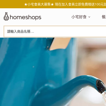
★小宅會員大募集★ 現在加入會員立即免費贈送100元
小宅好食
餐
主題嚴選
主
新品搶先看
NEW!
新
美食自由配 任2件95折
人
年節送禮禮盒
百
素食主義
日
無麥麩飲食
天
生酮飲食專區
品
低糖低卡
質
健康小零嘴
減
台灣在地食材
水
國外進口食材
水
即期惜福良品