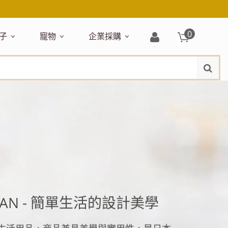
0
子
寵物
企業採購
登
水
題嚴選
居家收納
穿搭配件
主題嚴選
清潔洗沐
企業採購
母嬰清潔保養
運動健身
狗狗專區
玩具天地
入/
品牌總覽
註
品搶先看
收納盒／籃
衣著服飾
NEW!
新品搶先看
沐浴用品
NEW!
孕期保養
瑜珈墊
啃咬系列
固齒器
冊
月禮盒
收納箱
飾品配件
寵物露營
髮品
沐浴護理
瑜珈舖巾
狗狗玩具
玩具收納
期保養禮盒
收納袋
包包提袋
節慶主題玩具
兒童浴巾/浴袍
運動水瓶
狗狗居家
媽咪口袋清單
收納櫃
狗狗營養保健
美妝品牌精選
然有機無毒玩具
衣物收納
沐浴美容
保養
衛浴收納
狗狗外出
出必備
旅遊
寶寶睡覺
休閒戶外品牌精選
親子
噴霧
童雨鞋
旅行隨身
安撫巾
衛浴用品
寶旅行
旅行收納
APAN - 簡單生活的設計美學
浴巾／毛巾
地毯／地墊