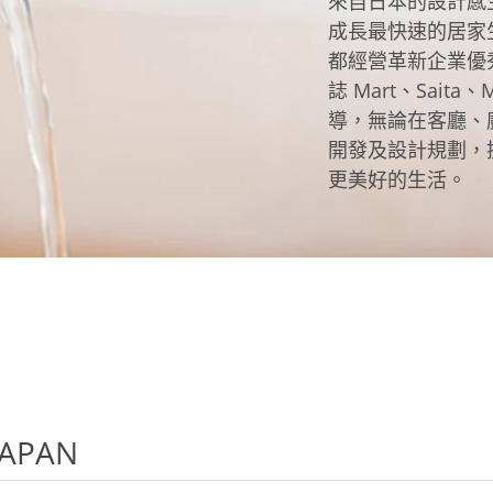
來自日本的設計感
克杯
香氛蠟燭
玻璃密封罐
壁上型裝飾
杯盤架
成長最快速的居家生
啡杯
線香薰香
真空密封罐
調料架
都經營革新企業優秀
行杯
保鮮收納罐
鍋蓋架
誌 Mart、Sait
傢俱
寢具
溫杯／瓶
保鮮袋
碗盤瀝水
導，無論在客廳、
鞋櫃鞋架
床單被套
瓶／水壺
梅酒罐
刀具砧板
開發及設計規劃，
階梯／增高梯
枕芯枕套
更美好的生活。
器配件
封口保鮮用具
廚房收納
具
小家電
餐廚
底鍋
快煮壺
鍋
具配件
JAPAN