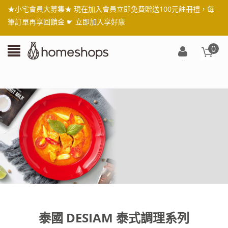
★小宅會員大募集★ 現在加入會員立即免費贈送100元註冊禮，每
筆訂單再享回饋金 ☛
立即加入享好康
0
登
入/
註
冊
泰國 DESIAM 泰式調理系列