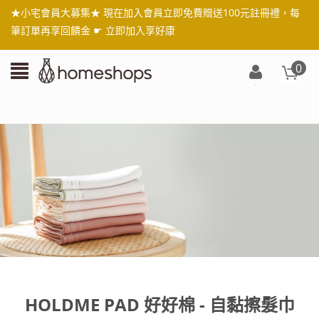
★小宅會員大募集★ 現在加入會員立即免費贈送100元註冊禮，每
筆訂單再享回饋金 ☛
立即加入享好康
0
登
入/
註
冊
HOLDME PAD 好好棉 - 自黏擦髮巾