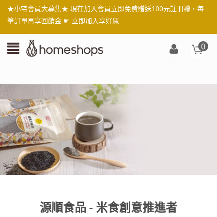
★小宅會員大募集★ 現在加入會員立即免費贈送100元註冊禮，每
筆訂單再享回饋金 ☛
立即加入享好康
0
登
入/
註
冊
源順食品 - 米食創意推進者