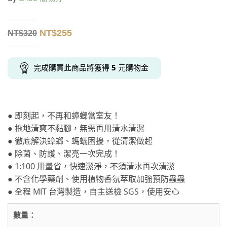
NT$
255
NT$
320
完成購買此商品將獲得
5
元購物金
● 即刻起，不再和蟑螂當室友！
● 拖地清爽不黏腳，無需再用清水清潔
● 徹底解決蟑螂、螞蟻困擾，從清潔做起
● 除菌、防護、潔亮一次完成！
● 1:100 用量省，快速潔淨，不須清水再次清潔
● 不含化學藥劑、使用植物香氛萃取加強預防蟲蟲
● 全程 MIT 台灣製造，自主送檢 SGS，使用安心
數量：