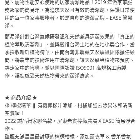
兒、寵物也能安心使用的居家清潔用品！2019 年做家事服
務起家的簡易淨，為追求天然且有效的清潔劑，保護日常使
用的每一位家事服務者，於是自創的清潔品牌 – EASE 簡易
淨。
簡易淨針對台灣氣候研發溫和天然兼具清潔效果的「真正的
植物萃取清潔劑」，並與愛惜台灣土地的在地小農合作，當
季採收新鮮植物精華，由南台灣非農藥天然驅蟲團隊擔任顧
問，將農業的技術運用在清潔劑，讓天然驅蟲植物來預防、
趕走家中的害蟲，並以國際認證 ISO9001 高規格工廠製
作，讓您感受天然植物帶來的潔淨療癒。
★ 商品介紹 ★
🍋 檸檬精華 ❚ 有機檸檬汁添加，柑橘加強去除異味和清新
空氣喔！
2022 誠品獨家聯名款，屏東老實檸檬農場 X EASE 簡易淨合
作。
整瓶充滿蟲蟲最討厭的檸檬柑橘，添加薰衣草 & 香茅香氛