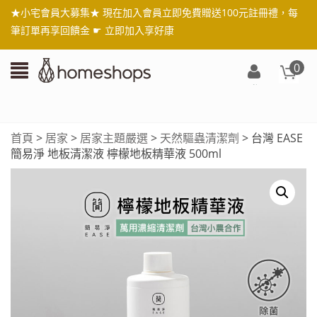
★小宅會員大募集★ 現在加入會員立即免費贈送100元註冊禮，每
筆訂單再享回饋金 ☛
立即加入享好康
0
登
入/
註
首頁
>
居家
>
居家主題嚴選
>
天然驅蟲清潔劑
> 台灣 EASE
冊
簡易淨 地板清潔液 檸檬地板精華液 500ml