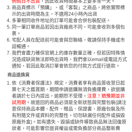
例假日不出貨
，因此收貨時間基本上要多等一天。
商品頁標示「預購」、或「客製」之商品，將依實際標
示的出貨時間為主，不適用24小時內出貨
多筆相同收件地址的訂單可能會合併包裝配送。
同一筆訂單商品若因出貨廠商不同，可能會收到多個包
裹。
宅配人員在配送前可能會與您聯絡，敬請保持手機或市
話暢通。
我們會盡力確保官網上的庫存數量正確，但若因特殊情
況造成缺貨無法即時出貨時，我們會以email或電話方式
通知，若因此取消訂單會依您的付款方式逕行退款。
商品退換貨
依《消費者保護法》規定，消費者享有商品簽收翌日起
算七天之鑑賞期，期間申請退購無須負擔運費，欲退購
者請於七日內提出，逾期恕不受理。
注意！猶豫期並非
試用期
。故退回的商品必須是全新狀態與完整包裝(請注
意保持商品本體、配件、贈品、保證書、原廠包裝及所
有附隨文件或資料的完整性，切勿缺漏任何配件或損毀
原廠外盒)。如有遺失、毀損或缺件導致商品無法回復原
狀者，可能影響您退貨權益或需負擔部分商品整新費