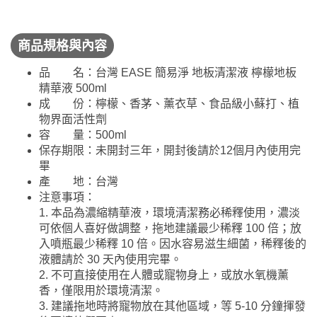
商品規格與內容
品 名：台灣 EASE 簡易淨 地板清潔液 檸檬地板
精華液 500ml
成 份：檸檬、香茅、薰衣草、食品級小蘇打、植
物界面活性劑
容 量：500ml
保存期限：未開封三年，開封後請於12個月內使用完
畢
產 地：台灣
注意事項：
1. 本品為濃縮精華液，環境清潔務必稀釋使用，濃淡
可依個人喜好做調整，拖地建議最少稀釋 100 倍；放
入噴瓶最少稀釋 10 倍。因水容易滋生細菌，稀釋後的
液體請於 30 天內使用完畢。
2. 不可直接使用在人體或寵物身上，或放水氧機薰
香，僅限用於環境清潔。
3. 建議拖地時將寵物放在其他區域，等 5-10 分鐘揮發