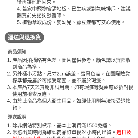
後再讓他們回來。
4. 若家中寵物會舔地板、已生病或對氣味排斥，建議
購買前先諮詢獸醫師。
5. 植物萃取成份，嬰幼兒、蠶豆症都可安心使用。
運送與退換貨
商品須知
產品因拍攝略有色差，圖片僅供參考，顏色請以實際收
到商品為準。
另外極小污點、尺寸2cm誤差、螢幕色差，在國際驗貨
標準都是屬於可接受範圍，並不屬於瑕疵。
本產品7天鑑賞期非試用期，如有瑕疵等疑慮應於拆封後
使用前檢查反應。
由於此商品為個人衛生用品，如經使用則無法接受退換
貨。
運送說明
除非網站特別標示，基本上消費滿1500免運。
常態出貨時間為確認商品訂單後24小時內出貨。
週日及