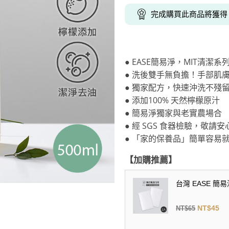
克杯
香氛蠟燭
玻璃密封罐
壁上型裝飾
杯盤架
完成購買此商品將獲
啡杯
線香薰香
真空密封罐
調料架
行杯
保鮮收納罐
鍋蓋架
傢俱
寢具
溫杯／瓶
保鮮袋
碗盤瀝水
● EASE簡易淨，MIT清潔系
鞋櫃鞋架
床單被套
瓶／水壺
梅酒罐
刀具砧板
● 洗後雙手無負擔！手部肌
階梯／增高梯
枕芯枕套
器配件
封口保鮮用具
廚房收納
● 獨家配方，快速沖洗不殘
● 添加100% 天然檸檬原汁
具
小家電
餐廚
● 簡易淨獨家與老實農場合
● 經 SGS 食器檢驗，敬請
底鍋
快煮壺
● 「家的保養品」簡單容易
鍋
具配件
【加購推薦】
台灣 EASE 簡易
NT$
45
NT$
65