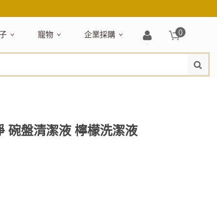
0
子
寵物
企業採購
登
水
題嚴選
居家收納
穿搭配件
主題嚴選
清潔洗沐
企業採購
母嬰清潔保養
運動健身
狗狗專區
玩具天地
入/
品牌總覽
註
品搶先看
收納盒／籃
衣著服飾
NEW!
新品搶先看
沐浴用品
NEW!
孕期保養
瑜珈墊
啃咬系列
固齒器
冊
月禮盒
收納箱
飾品配件
寵物露營
髮品
沐浴護理
瑜珈舖巾
狗狗玩具
玩具收納
期保養禮盒
收納袋
包包提袋
節慶主題玩具
兒童浴巾/浴袍
運動水瓶
狗狗居家
媽咪口袋清單
收納櫃
狗狗營養保健
美妝品牌精選
然有機無毒玩具
衣物收納
沐浴美容
易淨 碗盤清潔液 檸檬洗潔液
保養
衛浴收納
狗狗外出
出必備
旅遊
寶寶睡覺
休閒戶外品牌精選
親子
噴霧
童雨鞋
旅行隨身
安撫巾
衛浴用品
寶旅行
旅行收納
浴巾／毛巾
地毯／地墊