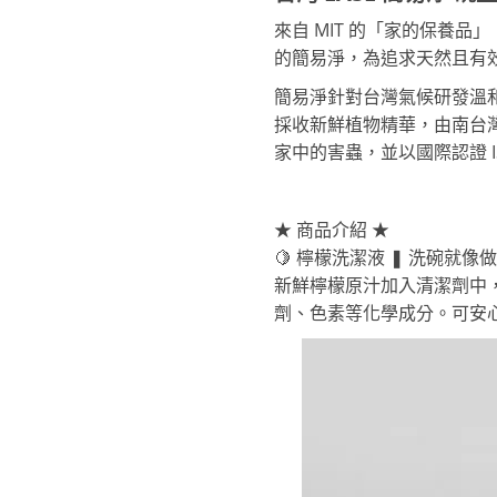
來自 MIT 的「家的保養
的簡易淨，為追求天然且有效
簡易淨針對台灣氣候研發溫
採收新鮮植物精華，由南台
家中的害蟲，並以國際認證 I
★ 商品介紹 ★
🍋 檸檬洗潔液 ❚ 洗碗就像
新鮮檸檬原汁加入清潔劑中
劑、色素等化學成分。可安