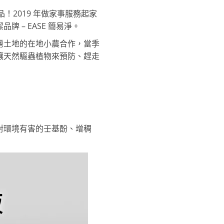
！2019 年做家事服務起家
– EASE 簡易淨。
灣土地的在地小農合作，當季
讓天然驅蟲植物來預防、趕走
對環境有害的壬基酚、增稠