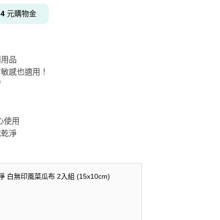
得
4
元購物金
居家品牌精選
架
列用品
架
膚敏感也適用！
架
留
品牌精選
安心使用
就乾淨
淨 白無印風菜瓜布 2入組 (15x10cm)