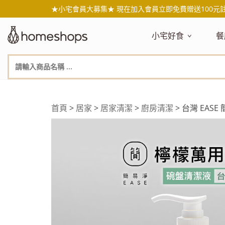
★小宅會員大募集★ 現在加入會員立即免費贈送100元
小宅好食
餐
主題嚴選
主
新品搶先看
NEW!
新
美食自由配 任2件95折
人
年節送禮禮盒
百
首頁
>
居家
>
居家清潔
>
廚房清潔
> 台灣 EAS
素食主義
日
無麥麩飲食
天
生酮飲食專區
品
低糖低卡
質
健康小零嘴
減
台灣在地食材
水
國外進口食材
水
即期惜福良品