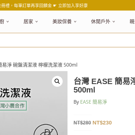
註冊禮，每筆訂單再享回饋金 ☛
立即加入享好康
廚
居家
美妝保養
休閒戶外
親
題嚴選
健康食材
主題嚴選
主題嚴選
料理工具
嚴選食品
居家清潔
主題嚴選
美妝／香
餐桌食器
主
品搶先看
油品
NEW!
新品搶先看
NEW!
新品搶先看
刀具
蜂蜜
NEW!
衣物清潔
新品搶先看
彩妝
碗盤食器
NEW!
新
氣禮盒推薦
調味料
日本 今治毛巾
天然植萃保養
砧板
果醬
地板清潔
減塑隨行環保袋
香水
刀叉匙筷
彌
年經典梅森罐
沾拌醬
防疫專區
深層紓壓按摩
調理鍋盆
抹醬
廚房清潔
專業瑜珈品牌
研磨調味
孕
E 簡易淨 碗盤清潔液 檸檬洗潔液 500ml
式和風食器
米／麵
天然驅蟲清潔劑
調理用具
堅果
浴廁清潔
露營野炊
托盤層架
孕
保養
個人護理
然木質餐廚
南北乾貨
英式治癒系香氛
烘焙用具
零食糖果
擦巾／抹布
野餐派對
酒類器具
天
台灣 EASE 簡
臉部保養
口腔清潔
味咖啡
義大利麵醬
日系極簡風格
洗滌用具
沖泡飲品
垃圾／廚餘桶
茶器具
500ml
戶外活動
外
身體保養
手部保養
感保溫杯瓶
烘焙材料粉
北歐簡約家居
製冰用具
穀片 / 麥片
防護消毒
咖啡器具
By
EASE 簡易淨
芳療／按摩
野餐露營
體香膏／
兒
塑隨行綠生活
保健食品
精油／香氛
居家擺飾
防蚊用品
寶
壺杯瓶
食材收納
廚房收納
精油
造型時鐘
NT$
230
NT$
280
杯／玻璃杯
室內擴香
保鮮盒／便當盒
面紙盒套
冰箱收納