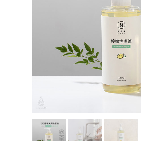
馬
咖
隨
保
水
杯
鍋
平
湯
鍋