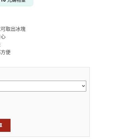
就可取出冰塊
居家品牌精選
架
安心
架
味
架
都方便
品牌精選
車