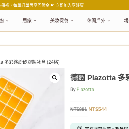
註冊禮，每筆訂單再享回饋金 ☛
立即加入享好康
廚
居家
美妝保養
休閒戶外
親
題嚴選
健康食材
主題嚴選
主題嚴選
料理工具
嚴選食品
居家清潔
主題嚴選
美妝／香
餐桌食器
主
品搶先看
油品
NEW!
新品搶先看
NEW!
新品搶先看
刀具
蜂蜜
NEW!
衣物清潔
新品搶先看
彩妝
碗盤食器
NEW!
新
氣禮盒推薦
調味料
日本 今治毛巾
天然植萃保養
砧板
果醬
地板清潔
減塑隨行環保袋
香水
刀叉匙筷
彌
年經典梅森罐
沾拌醬
防疫專區
深層紓壓按摩
調理鍋盆
抹醬
廚房清潔
專業瑜珈品牌
研磨調味
孕
otta 多彩繽紛矽膠製冰盒 (24格)
式和風食器
米／麵
天然驅蟲清潔劑
調理用具
堅果
浴廁清潔
露營野炊
托盤層架
孕
保養
個人護理
然木質餐廚
南北乾貨
英式治癒系香氛
烘焙用具
零食糖果
擦巾／抹布
野餐派對
酒類器具
天
德國 Plazotta
臉部保養
口腔清潔
味咖啡
義大利麵醬
日系極簡風格
洗滌用具
沖泡飲品
垃圾／廚餘桶
茶器具
By
Plazotta
戶外活動
外
身體保養
手部保養
感保溫杯瓶
烘焙材料粉
北歐簡約家居
製冰用具
穀片 / 麥片
防護消毒
咖啡器具
芳療／按摩
野餐露營
體香膏／
兒
塑隨行綠生活
保健食品
精油／香氛
居家擺飾
防蚊用品
寶
NT$
544
NT$
891
壺杯瓶
食材收納
廚房收納
精油
造型時鐘
杯／玻璃杯
室內擴香
保鮮盒／便當盒
面紙盒套
冰箱收納
完成購買此商品將獲