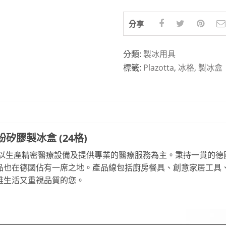
分享
分類:
製冰用具
標籤:
Plazotta
,
冰格
,
製冰盒
繽紛矽膠製冰盒 (24格)
黑，以生產精密醫療設備及提供專業的醫療服務為主。秉持一貫的
品也在德國佔有一席之地。產品線包括廚房餐具、創意家居工具
雅生活又重視品質的您。