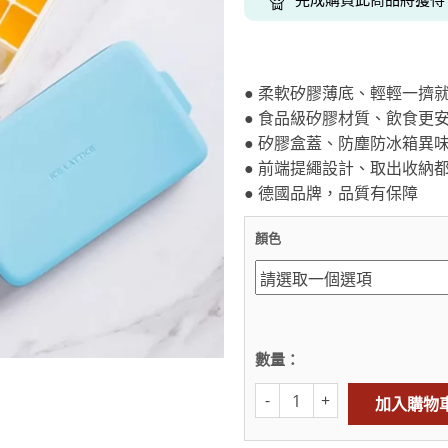
克杯
香氛蠟燭
玻璃密封罐
壁上型裝飾
杯盤架
啡杯
線香薰香
真空密封罐
調料架
行杯
保鮮收納罐
鍋蓋架
● 柔軟矽膠薄底、輕輕一擠
傢俱
寢具
溫杯／瓶
保鮮袋
碗盤瀝水
● 食品級矽膠材質、飲食更
鞋櫃鞋架
床單被套
瓶／水壺
梅酒罐
刀具砧板
● 矽膠盒蓋、防塵防冰箱異
階梯／增高梯
枕芯枕套
器配件
封口保鮮用具
廚房收納
● 前端提繩設計、取出收納
● 德國品牌，品質有保障
具
小家電
餐廚
顏色
底鍋
快煮壺
鍋
具配件
數量：
加入購物