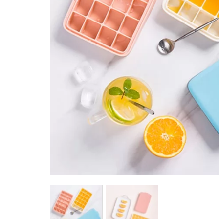
馬
咖
隨
保
水
杯
鍋
平
湯
鍋