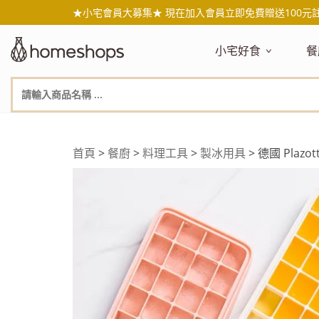
★小宅會員大募集★ 現在加入會員立即免費贈送100元
小宅好食
餐
主題嚴選
主
新品搶先看
NEW!
新
美食自由配 任2件95折
人
年節送禮禮盒
百
首頁
>
餐廚
>
料理工具
>
製冰用具
> 德國 Plaz
素食主義
日
無麥麩飲食
天
生酮飲食專區
品
低糖低卡
質
健康小零嘴
減
台灣在地食材
水
國外進口食材
水
即期惜福良品