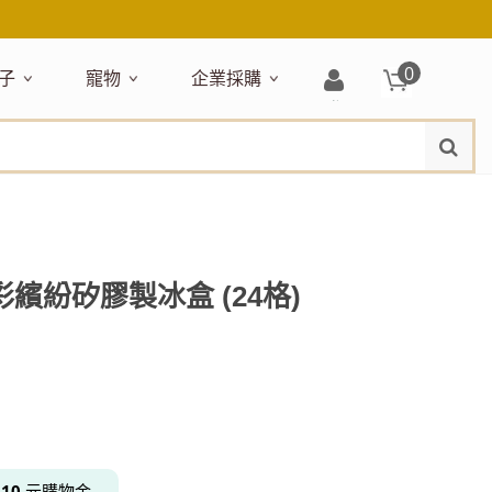
0
子
寵物
企業採購
登
水
題嚴選
居家收納
穿搭配件
主題嚴選
清潔洗沐
企業採購
母嬰清潔保養
運動健身
狗狗專區
玩具天地
入/
品牌總覽
註
品搶先看
收納盒／籃
衣著服飾
NEW!
新品搶先看
沐浴用品
NEW!
孕期保養
瑜珈墊
啃咬系列
固齒器
冊
月禮盒
收納箱
飾品配件
寵物露營
髮品
沐浴護理
瑜珈舖巾
狗狗玩具
玩具收納
期保養禮盒
收納袋
包包提袋
節慶主題玩具
兒童浴巾/浴袍
運動水瓶
狗狗居家
媽咪口袋清單
收納櫃
狗狗營養保健
美妝品牌精選
然有機無毒玩具
衣物收納
沐浴美容
 多彩繽紛矽膠製冰盒 (24格)
保養
衛浴收納
狗狗外出
出必備
旅遊
寶寶睡覺
休閒戶外品牌精選
親子
噴霧
童雨鞋
旅行隨身
安撫巾
衛浴用品
寶旅行
旅行收納
浴巾／毛巾
地毯／地墊
得
10
元購物金