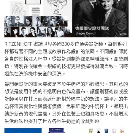
RITZENHOFF 邀請世界各國300多位頂尖設計師，每個系列
杯都有著不同的主題或故事作為設計的依歸。不同設計師將
各自的性格注入杯中，從設計到制造都是精雕細琢，晶瑩剔
透，特別在嵌鑲金、銀線的技術更是發揮得淋漓盡致，同時
還能在洗碗機中安全的清洗。
最開始設計的重大突破是基於牛奶杯的巧妙構思。其創意的
想法是使用牛奶的不透明白色作為畫布，讓個別藝術家或設
計師可以在其上面表達他們對於喝牛奶的想法，讓平凡的牛
奶杯深富變化性與藝術價值，色彩鮮艷的牛奶杯上，呈現出
繽紛新奇的現代畫風，另外在包裝上也獨具巧思，不但增添
生活趣味也提升了世界各地牛奶迷的收藏興趣!