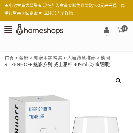
★小宅會員大募集★ 現在加入會員立即免費贈送100元註冊禮，每
筆訂單再享回饋金 ☛
立即加入享好康
0
登
入/
註
首頁
>
餐廚
>
餐廚主題嚴選
>
人氣禮盒推薦
> 德國
冊
RITZENHOFF 魅影系列 威士忌杯 409ml (冰峰耀眼)