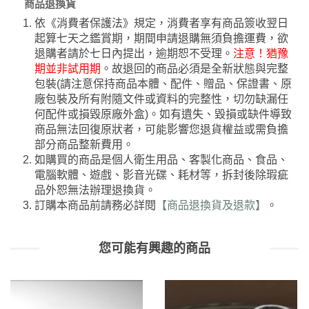
商品退換貨
依《消費者保護法》規定，消費者享有商品簽收翌日
起算七天之鑑賞期，期間申請退購無須負擔運費，欲
退購者請於七日內提出，逾期恕不受理。
注意！猶豫
期並非試用期
。故退回的商品必須是全新狀態與完整
包裝(請注意保持商品本體、配件、贈品、保證書、原
廠包裝及所有附隨文件或資料的完整性，切勿缺漏任
何配件或損毀原廠外盒)。如有遺失、毀損或缺件導致
商品無法回復原狀者，可能影響您退貨權益或需負擔
部分商品整新費用。
如購買的商品是個人衛生用品、客製化商品、食品、
電腦軟體、遊戲、影音光碟、耗材等，拆封後除瑕疵
品外恕無法辦理退換貨。
訂購本商品前請務必詳閱
【商品退換貨及退款】
。
您可能有興趣的商品