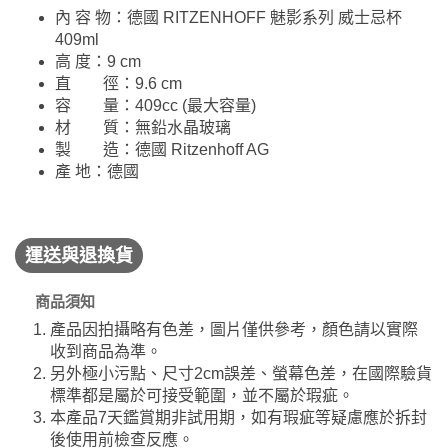
內 容 物：德國 RITZENHOFF 魅影系列 威士忌杯
409ml
高 度：9 cm
直 徑：9.6 cm
容 量：409cc (最大容量)
材 質：無鉛水晶玻璃
製 造：德國 Ritzenhoff AG
產 地：德國
運送與退換貨
商品須知
產品因拍攝略有色差，圖片僅供參考，顏色請以實際
收到商品為準。
另外極小污點、尺寸2cm誤差、螢幕色差，在國際驗貨
標準都是屬於可接受範圍，並不屬於瑕疵。
本產品7天鑑賞期非試用期，如有瑕疵等疑慮應於拆封
後使用前檢查反應。