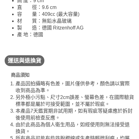
高 度：9 cm
直 徑：9.6 cm
容 量：409cc (最大容量)
材 質：無鉛水晶玻璃
製 造：德國 Ritzenhoff AG
產 地：德國
運送與退換貨
商品須知
產品因拍攝略有色差，圖片僅供參考，顏色請以實際
收到商品為準。
另外極小污點、尺寸2cm誤差、螢幕色差，在國際驗貨
標準都是屬於可接受範圍，並不屬於瑕疵。
本產品7天鑑賞期非試用期，如有瑕疵等疑慮應於拆封
後使用前檢查反應。
由於此商品為個人衛生用品，如經使用則無法接受退
換貨。
所有商品可能有些許脫模線或生產時輕微刮痕，均屬