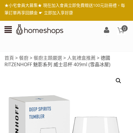
★小宅會員大募集★ 現在加入會員立即免費贈送100元註冊禮，每
筆訂單再享回饋金 ☛
立即加入享好康
0
登
入/
註
首頁
>
餐廚
>
餐廚主題嚴選
>
人氣禮盒推薦
> 德國
冊
RITZENHOFF 魅影系列 威士忌杯 409ml (雪晶冰屋)