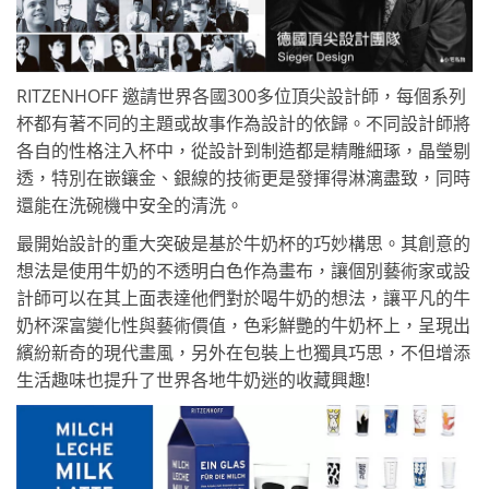
RITZENHOFF 邀請世界各國300多位頂尖設計師，每個系列
杯都有著不同的主題或故事作為設計的依歸。不同設計師將
各自的性格注入杯中，從設計到制造都是精雕細琢，晶瑩剔
透，特別在嵌鑲金、銀線的技術更是發揮得淋漓盡致，同時
還能在洗碗機中安全的清洗。
最開始設計的重大突破是基於牛奶杯的巧妙構思。其創意的
想法是使用牛奶的不透明白色作為畫布，讓個別藝術家或設
計師可以在其上面表達他們對於喝牛奶的想法，讓平凡的牛
奶杯深富變化性與藝術價值，色彩鮮艷的牛奶杯上，呈現出
繽紛新奇的現代畫風，另外在包裝上也獨具巧思，不但增添
生活趣味也提升了世界各地牛奶迷的收藏興趣!