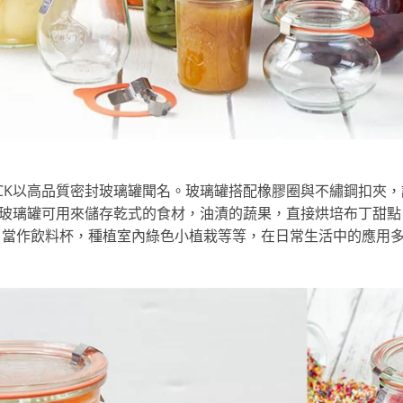
CK以高品質密封玻璃罐聞名。玻璃罐搭配橡膠圈與不繡鋼扣夾
k 玻璃罐可用來儲存乾式的食材，油漬的蔬果，直接烘培布丁甜
當作飲料杯，種植室內綠色小植栽等等，在日常生活中的應用多到