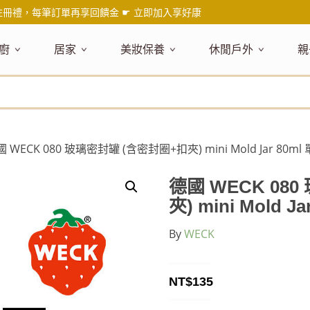
註冊禮，每筆訂單再享回饋金 ☛
立即加入享好康
廚
居家
美妝保養
休閒戶外
親
題嚴選
健康食材
主題嚴選
主題嚴選
料理工具
嚴選食品
居家清潔
主題嚴選
美妝／香
餐桌食器
主
品搶先看
油品
NEW!
新品搶先看
NEW!
新品搶先看
刀具
蜂蜜
NEW!
衣物清潔
新品搶先看
彩妝
碗盤食器
NEW!
新
氣禮盒推薦
調味料
日本 今治毛巾
天然植萃保養
砧板
果醬
地板清潔
減塑隨行環保袋
香水
刀叉匙筷
彌
年經典梅森罐
沾拌醬
防疫專區
深層紓壓按摩
調理鍋盆
抹醬
廚房清潔
專業瑜珈品牌
研磨調味
孕
國 WECK 080 玻璃密封罐 (含密封圈+扣夾) mini Mold Jar 80ml
式和風食器
米／麵
天然驅蟲清潔劑
調理用具
堅果
浴廁清潔
露營野炊
托盤層架
孕
保養
個人護理
然木質餐廚
南北乾貨
英式治癒系香氛
烘焙用具
零食糖果
擦巾／抹布
野餐派對
酒類器具
天
德國 WECK 08
臉部保養
口腔清潔
味咖啡
義大利麵醬
日系極簡風格
洗滌用具
沖泡飲品
垃圾／廚餘桶
茶器具
夾) mini Mold J
戶外活動
外
身體保養
手部保養
感保溫杯瓶
烘焙材料粉
北歐簡約家居
製冰用具
穀片 / 麥片
防護消毒
咖啡器具
By
WECK
芳療／按摩
野餐露營
體香膏／
兒
塑隨行綠生活
保健食品
精油／香氛
居家擺飾
防蚊用品
寶
壺杯瓶
食材收納
廚房收納
精油
造型時鐘
NT$
135
杯／玻璃杯
室內擴香
保鮮盒／便當盒
面紙盒套
冰箱收納