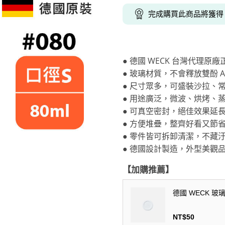
克杯
香氛蠟燭
玻璃密封罐
壁上型裝飾
杯盤架
完成購買此商品將獲
啡杯
線香薰香
真空密封罐
調料架
行杯
保鮮收納罐
鍋蓋架
傢俱
寢具
溫杯／瓶
保鮮袋
碗盤瀝水
● 德國 WECK 台灣代理原廠
鞋櫃鞋架
床單被套
瓶／水壺
梅酒罐
刀具砧板
● 玻璃材質，不會釋放雙酚 
階梯／增高梯
枕芯枕套
器配件
封口保鮮用具
廚房收納
● 尺寸眾多，可盛裝沙拉、
● 用途廣泛，微波、烘烤、
具
小家電
餐廚
● 可真空密封，絕佳效果延
● 方便堆疊，整齊好看又節
底鍋
快煮壺
● 零件皆可拆卸清潔，不藏
鍋
● 德國設計製造，外型美觀
具配件
【加購推薦】
德國 WECK 玻
NT$
50