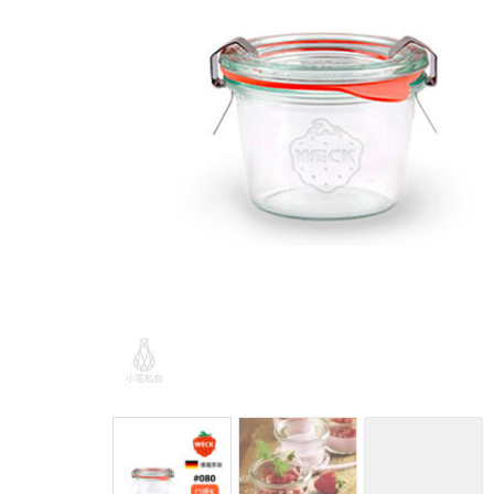
馬
咖
隨
保
水
杯
鍋
平
湯
鍋