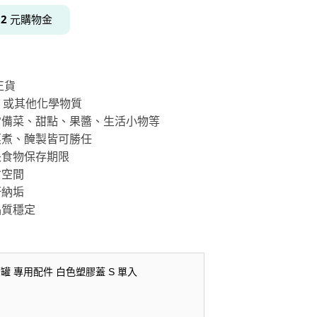
得
2
元購物金
居家品牌精選
架
正貨
架
A 或其他化學物質
架
常備菜、甜點、果醬、生活小物等
蒸煮、醃製皆可勝任
品牌精選
長食物保存期限
省空間
汙納垢
品質穩定
璃罐 專用配件 白色塑膠蓋 S 單入