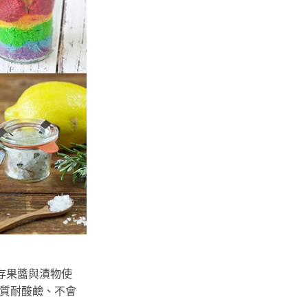
儲存果醬與漬物使
材質耐酸鹼、不會