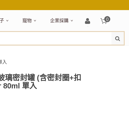
0
子
寵物
企業採購
登
水
題嚴選
居家收納
穿搭配件
主題嚴選
清潔洗沐
企業採購
母嬰清潔保養
運動健身
狗狗專區
玩具天地
入/
品牌總覽
註
品搶先看
收納盒／籃
衣著服飾
NEW!
新品搶先看
沐浴用品
NEW!
孕期保養
瑜珈墊
啃咬系列
固齒器
冊
月禮盒
收納箱
飾品配件
寵物露營
髮品
沐浴護理
瑜珈舖巾
狗狗玩具
玩具收納
期保養禮盒
收納袋
包包提袋
節慶主題玩具
兒童浴巾/浴袍
運動水瓶
狗狗居家
 單入
媽咪口袋清單
收納櫃
狗狗營養保健
美妝品牌精選
然有機無毒玩具
衣物收納
沐浴美容
0 玻璃密封罐 (含密封圈+扣
保養
衛浴收納
狗狗外出
ar 80ml 單入
出必備
旅遊
寶寶睡覺
休閒戶外品牌精選
親子
噴霧
童雨鞋
旅行隨身
安撫巾
衛浴用品
寶旅行
旅行收納
浴巾／毛巾
地毯／地墊