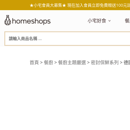
★小宅會員大募集★ 現在加入會員立即免費贈送100元
小宅好食
餐
主題嚴選
主
新品搶先看
NEW!
新
美食自由配 任2件95折
人
年節送禮禮盒
百
首頁
>
餐廚
>
餐廚主題嚴選
>
密封保鮮系列
> 德
素食主義
日
無麥麩飲食
天
生酮飲食專區
品
低糖低卡
質
健康小零嘴
減
台灣在地食材
水
國外進口食材
水
即期惜福良品