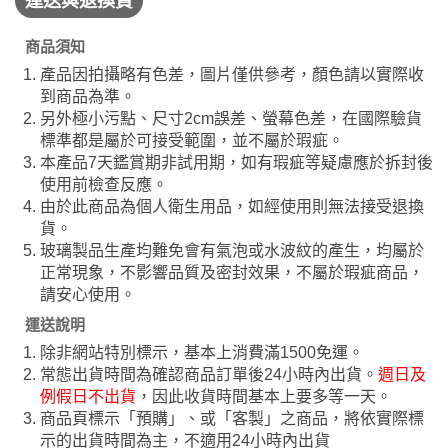
商品須知
產品因拍攝略有色差，圖片僅供參考，顏色請以實際收
到商品為準。
另外極小污點、尺寸2cm誤差、螢幕色差，在國際驗貨
標準都是屬於可接受範圍，並不屬於瑕疵。
本產品7天鑑賞期非試用期，如有瑕疵等疑慮應於拆封後
使用前檢查反應。
由於此商品為個人衛生用品，如經使用則無法接受退換
貨。
玻璃製品生產均難免會有氣泡或水波紋的產生，均屬於
正常現象，不影響品質及密封效果，不屬於瑕疵商品，
請安心使用。
運送說明
除非網站特別標示，基本上消費滿1500免運。
常態出貨時間為確認商品訂單後24小時內出貨。
週日及
例假日不出貨
，因此收貨時間基本上要多等一天。
商品頁標示「預購」、或「客製」之商品，將依實際標
示的出貨時間為主，不適用24小時內出貨