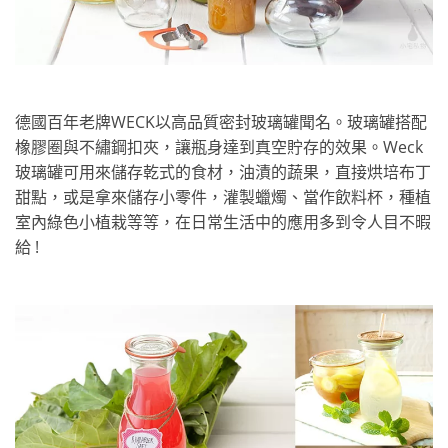
德國百年老牌WECK以高品質密封玻璃罐聞名。玻璃罐搭配
橡膠圈與不繡鋼扣夾，讓瓶身達到真空貯存的效果。Weck
玻璃罐可用來儲存乾式的食材，油漬的蔬果，直接烘培布丁
甜點，或是拿來儲存小零件，灌製蠟燭、當作飲料杯，種植
室內綠色小植栽等等，在日常生活中的應用多到令人目不暇
給 !