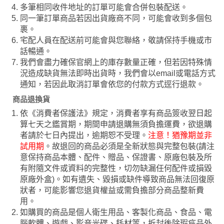
多筆相同收件地址的訂單可能會合併包裝配送。
同一筆訂單商品若因出貨廠商不同，可能會收到多個包
裹。
宅配人員在配送前可能會與您聯絡，敬請保持手機或市
話暢通。
我們會盡力確保官網上的庫存數量正確，但若因特殊情
況造成缺貨無法即時出貨時，我們會以email或電話方式
通知，若因此取消訂單會依您的付款方式逕行退款。
商品退換貨
依《消費者保護法》規定，消費者享有商品簽收翌日起
算七天之鑑賞期，期間申請退購無須負擔運費，欲退購
者請於七日內提出，逾期恕不受理。
注意！猶豫期並非
試用期
。故退回的商品必須是全新狀態與完整包裝(請注
意保持商品本體、配件、贈品、保證書、原廠包裝及所
有附隨文件或資料的完整性，切勿缺漏任何配件或損毀
原廠外盒)。如有遺失、毀損或缺件導致商品無法回復原
狀者，可能影響您退貨權益或需負擔部分商品整新費
用。
如購買的商品是個人衛生用品、客製化商品、食品、電
腦軟體、遊戲、影音光碟、耗材等，拆封後除瑕疵品外