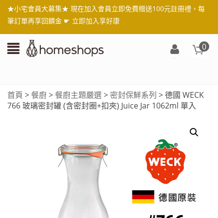
★小宅會員大募集★ 現在加入會員立即免費贈送100元註冊禮，每
筆訂單再享回饋金 ☛
立即加入享好康
0
登
入/
註
首頁
>
餐廚
>
餐廚主題嚴選
>
密封保鮮系列
> 德國 WECK
冊
766 玻璃密封罐 (含密封圈+扣夾) Juice Jar 1062ml 單入