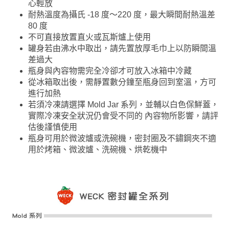
心輕放
耐熱溫度為攝氏 -18 度～220 度，最大瞬間耐熱溫差
80 度
不可直接放置直火或瓦斯爐上使用
罐身若由沸水中取出，請先置放厚毛巾上以防瞬間溫
差過大
瓶身與內容物需完全冷卻才可放入冰箱中冷藏
從冰箱取出後，需靜置數分鐘至瓶身回到室溫，方可
進行加熱
若須冷凍請選擇 Mold Jar 系列，並輔以白色保鮮蓋，
實際冷凍安全狀況仍會受不同的 內容物所影響，請評
估後謹慎使用
瓶身可用於微波爐或洗碗機，密封圈及不鏽鋼夾不適
用於烤箱、微波爐、洗碗機、烘乾機中