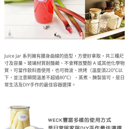
Juice Jar 系列擁有腰身曲線的造型，方便好拿取，共三種尺
寸及容量。玻璃材質耐酸鹼、不會釋放雙酚 A 或其他化學物
質，可當作飲料壺使用，也可微波、烘烤（溫度須220℃以
下，並注意瞬間溫差不超過80℃）、蒸煮、醃製皆可，是日
常生活及DIY手作的最佳容器選擇。