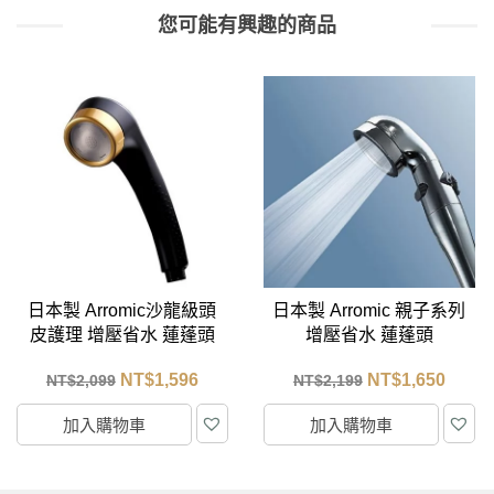
您可能有興趣的商品
日本製 Arromic 親子系列
CB Japan 泡泡糖 超柔
增壓省水 蓮蓬頭
列 超細纖維3倍吸水浴巾
– 典雅灰
NT$
1,650
NT$
475
NT$
2,199
NT$
500
加入購物車
加入購物車