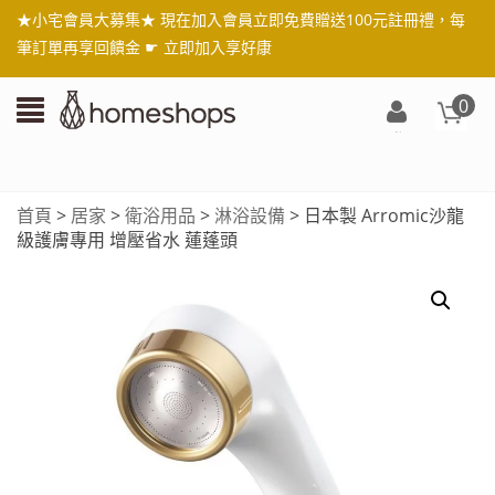
★小宅會員大募集★ 現在加入會員立即免費贈送100元註冊禮，每
筆訂單再享回饋金 ☛
立即加入享好康
0
登
入/
註
首頁
>
居家
>
衛浴用品
>
淋浴設備
> 日本製 Arromic沙龍
冊
級護膚專用 增壓省水 蓮蓬頭