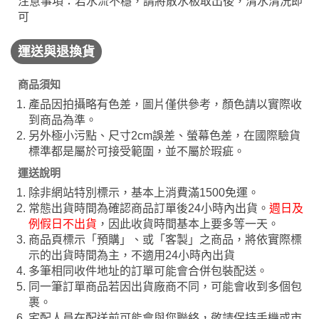
注意事項：若水流不穩，請將散水板取出後，清水清洗即
可
運送與退換貨
商品須知
產品因拍攝略有色差，圖片僅供參考，顏色請以實際收
到商品為準。
另外極小污點、尺寸2cm誤差、螢幕色差，在國際驗貨
標準都是屬於可接受範圍，並不屬於瑕疵。
運送說明
除非網站特別標示，基本上消費滿1500免運。
常態出貨時間為確認商品訂單後24小時內出貨。
週日及
例假日不出貨
，因此收貨時間基本上要多等一天。
商品頁標示「預購」、或「客製」之商品，將依實際標
示的出貨時間為主，不適用24小時內出貨
多筆相同收件地址的訂單可能會合併包裝配送。
同一筆訂單商品若因出貨廠商不同，可能會收到多個包
裹。
宅配人員在配送前可能會與您聯絡，敬請保持手機或市