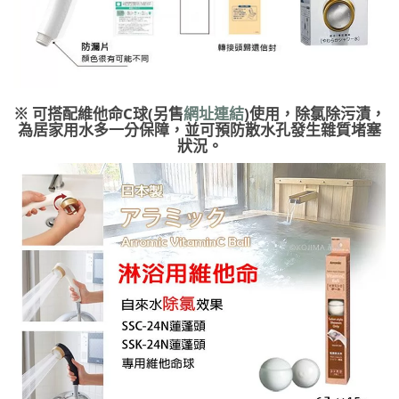
※ 可搭配維他命C球(另售
網址連結
)使用，除氯除污漬，
為居家用水多一分保障，並可預防散水孔發生雜質堵塞
狀況。