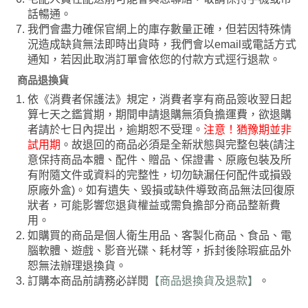
話暢通。
我們會盡力確保官網上的庫存數量正確，但若因特殊情
況造成缺貨無法即時出貨時，我們會以email或電話方式
通知，若因此取消訂單會依您的付款方式逕行退款。
商品退換貨
依《消費者保護法》規定，消費者享有商品簽收翌日起
算七天之鑑賞期，期間申請退購無須負擔運費，欲退購
者請於七日內提出，逾期恕不受理。
注意！猶豫期並非
試用期
。故退回的商品必須是全新狀態與完整包裝(請注
意保持商品本體、配件、贈品、保證書、原廠包裝及所
有附隨文件或資料的完整性，切勿缺漏任何配件或損毀
原廠外盒)。如有遺失、毀損或缺件導致商品無法回復原
狀者，可能影響您退貨權益或需負擔部分商品整新費
用。
如購買的商品是個人衛生用品、客製化商品、食品、電
腦軟體、遊戲、影音光碟、耗材等，拆封後除瑕疵品外
恕無法辦理退換貨。
訂購本商品前請務必詳閱
【商品退換貨及退款】
。