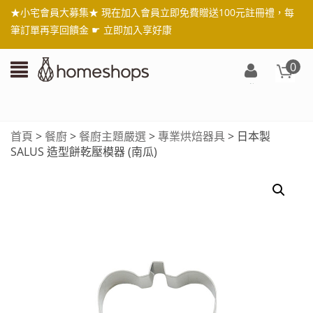
★小宅會員大募集★ 現在加入會員立即免費贈送100元註冊禮，每
筆訂單再享回饋金 ☛
立即加入享好康
0
登
入/
註
首頁
>
餐廚
>
餐廚主題嚴選
>
專業烘焙器具
> 日本製
冊
SALUS 造型餅乾壓模器 (南瓜)