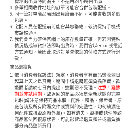
標示的出貨時間為主，不適用24小時內出貨
多筆相同收件地址的訂單可能會合併包裝配送。
同一筆訂單商品若因出貨廠商不同，可能會收到多個
包裹。
宅配人員在配送前可能會與您聯絡，敬請保持手機或
市話暢通。
我們會盡力確保官網上的庫存數量正確，但若因特殊
情況造成缺貨無法即時出貨時，我們會以email或電話
方式通知，若因此取消訂單會依您的付款方式逕行退
款。
商品退換貨
依《消費者保護法》規定，消費者享有商品簽收翌日
起算七天之鑑賞期，期間申請退購無須負擔運費，欲
退購者請於七日內提出，逾期恕不受理。
注意！猶豫
期並非試用期
。故退回的商品必須是全新狀態與完整
包裝(請注意保持商品本體、配件、贈品、保證書、原
廠包裝及所有附隨文件或資料的完整性，切勿缺漏任
何配件或損毀原廠外盒)。如有遺失、毀損或缺件導致
商品無法回復原狀者，可能影響您退貨權益或需負擔
部分商品整新費用。