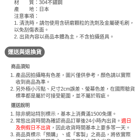
材 質：304不鏽鋼
產 地：日本
注意事項：
1. 清洗時，請勿使用含研磨顆粒的洗劑及金屬硬毛刷，
以免刮傷表面。
2. 出貨內容以商品本體為主，不含拍攝道具。
運送與退換貨
商品須知
產品因拍攝略有色差，圖片僅供參考，顏色請以實際
收到商品為準。
另外極小污點、尺寸2cm誤差、螢幕色差，在國際驗貨
標準都是屬於可接受範圍，並不屬於瑕疵。
運送說明
除非網站特別標示，基本上消費滿1500免運。
常態出貨時間為確認商品訂單後24小時內出貨。
週日
及例假日不出貨
，因此收貨時間基本上要多等一天。
商品頁標示「預購」、或「客製」之商品，將依實際