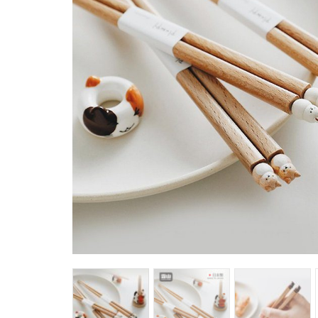
馬
咖
隨
保
水
杯
鍋
平
湯
鍋