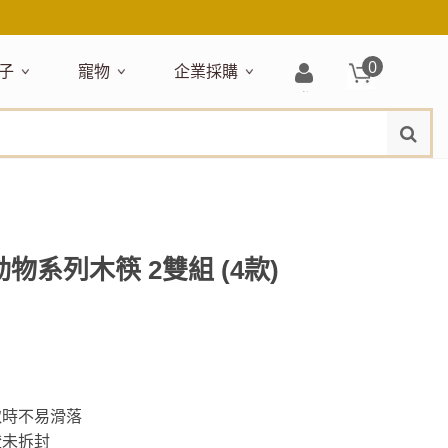
0
子
寵物
企業採購
登
水
題嚴選
居家收納
穿搭配件
主題嚴選
清潔洗沐
企業採購
母嬰清潔保養
運動健身
狗狗專區
玩具天地
入/
品牌總覽
註
品搶先看
收納盒／籃
衣著服飾
NEW!
新品搶先看
沐浴用品
NEW!
孕期保養
瑜珈墊
啃咬系列
固齒器
冊
月禮盒
收納箱
飾品配件
寵物露營
髮品
沐浴護理
瑜珈舖巾
狗狗玩具
玩具收納
期保養禮盒
收納袋
包包提袋
節慶主題玩具
兒童浴巾/浴袍
運動水瓶
狗狗居家
媽咪口袋清單
收納櫃
狗狗營養保健
美妝品牌精選
然有機無毒玩具
衣物收納
沐浴美容
物系列木筷 2雙組 (4款)
保養
衛浴收納
狗狗外出
出必備
旅遊
寶寶睡覺
休閒戶外品牌精選
親子
噴霧
童雨鞋
旅行隨身
安撫巾
衛浴用品
寶旅行
旅行收納
浴巾／毛巾
取時不易滑落
地毯／地墊
證未拆封