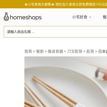
★小宅會員大募集★ 現在加入會員立即免費贈送100元
小宅好食
餐
主題嚴選
主
新品搶先看
NEW!
新
美食自由配 任2件95折
人
年節送禮禮盒
百
首頁
>
餐廚
>
餐桌食器
>
刀叉匙筷
>
匙筷
> 日本
素食主義
日
無麥麩飲食
天
生酮飲食專區
品
低糖低卡
質
健康小零嘴
減
台灣在地食材
水
國外進口食材
水
即期惜福良品