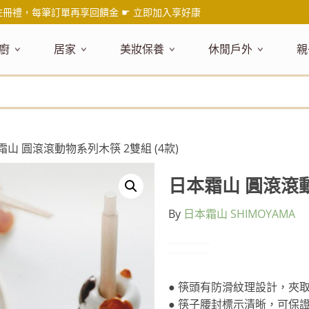
註冊禮，每筆訂單再享回饋金 ☛
立即加入享好康
廚
居家
美妝保養
休閒戶外
親
題嚴選
健康食材
主題嚴選
主題嚴選
料理工具
嚴選食品
居家清潔
主題嚴選
美妝／香
餐桌食器
主
品搶先看
油品
NEW!
新品搶先看
NEW!
新品搶先看
刀具
蜂蜜
NEW!
衣物清潔
新品搶先看
彩妝
碗盤食器
NEW!
新
氣禮盒推薦
調味料
日本 今治毛巾
天然植萃保養
砧板
果醬
地板清潔
減塑隨行環保袋
香水
刀叉匙筷
彌
年經典梅森罐
沾拌醬
防疫專區
深層紓壓按摩
調理鍋盆
抹醬
廚房清潔
專業瑜珈品牌
研磨調味
孕
霜山 圓滾滾動物系列木筷 2雙組 (4款)
式和風食器
米／麵
天然驅蟲清潔劑
調理用具
堅果
浴廁清潔
露營野炊
托盤層架
孕
保養
個人護理
然木質餐廚
南北乾貨
英式治癒系香氛
烘焙用具
零食糖果
擦巾／抹布
野餐派對
酒類器具
天
日本霜山 圓滾滾動
臉部保養
口腔清潔
味咖啡
義大利麵醬
日系極簡風格
洗滌用具
沖泡飲品
垃圾／廚餘桶
茶器具
By
日本霜山 SHIMOYAMA
戶外活動
外
身體保養
手部保養
感保溫杯瓶
烘焙材料粉
北歐簡約家居
製冰用具
穀片 / 麥片
防護消毒
咖啡器具
芳療／按摩
野餐露營
體香膏／
兒
塑隨行綠生活
保健食品
精油／香氛
居家擺飾
防蚊用品
寶
壺杯瓶
食材收納
廚房收納
精油
造型時鐘
● 筷頭有防滑紋理設計，夾
杯／玻璃杯
室內擴香
保鮮盒／便當盒
面紙盒套
冰箱收納
● 筷子腰封標示清晰，可保