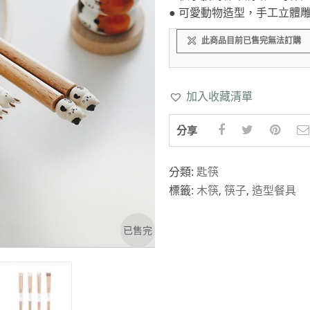
克杯
香氛蠟燭
玻璃密封罐
壁上型裝飾
杯盤架
● 可愛動物造型，手工立體
啡杯
線香薰香
真空密封罐
調料架
此商品目前已售完無法訂購
行杯
保鮮收納罐
鍋蓋架
傢俱
寢具
溫杯／瓶
保鮮袋
碗盤瀝水
鞋櫃鞋架
床單被套
瓶／水壺
梅酒罐
刀具砧板
加入收藏清單
階梯／增高梯
枕芯枕套
器配件
封口保鮮用具
廚房收納
分享
具
小家電
餐廚
底鍋
快煮壺
分類:
匙筷
標籤:
木筷
,
筷子
,
造型餐具
鍋
具配件
已售完