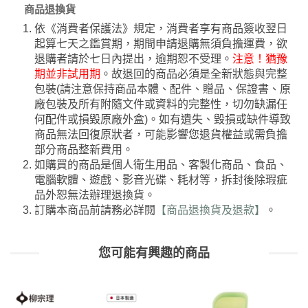
商品退換貨
依《消費者保護法》規定，消費者享有商品簽收翌日
起算七天之鑑賞期，期間申請退購無須負擔運費，欲
退購者請於七日內提出，逾期恕不受理。
注意！猶豫
期並非試用期
。故退回的商品必須是全新狀態與完整
包裝(請注意保持商品本體、配件、贈品、保證書、原
廠包裝及所有附隨文件或資料的完整性，切勿缺漏任
何配件或損毀原廠外盒)。如有遺失、毀損或缺件導致
商品無法回復原狀者，可能影響您退貨權益或需負擔
部分商品整新費用。
如購買的商品是個人衛生用品、客製化商品、食品、
電腦軟體、遊戲、影音光碟、耗材等，拆封後除瑕疵
品外恕無法辦理退換貨。
訂購本商品前請務必詳閱
【商品退換貨及退款】
。
您可能有興趣的商品