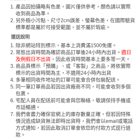
產品因拍攝略有色差，圖片僅供參考，顏色請以實際
收到商品為準。
另外極小污點、尺寸2cm誤差、螢幕色差，在國際驗貨
標準都是屬於可接受範圍，並不屬於瑕疵。
運送說明
除非網站特別標示，基本上消費滿1500免運。
常態出貨時間為確認商品訂單後24小時內出貨。
週日
及例假日不出貨
，因此收貨時間基本上要多等一天。
商品頁標示「預購」、或「客製」之商品，將依實際
標示的出貨時間為主，不適用24小時內出貨
多筆相同收件地址的訂單可能會合併包裝配送。
同一筆訂單商品若因出貨廠商不同，可能會收到多個
包裹。
宅配人員在配送前可能會與您聯絡，敬請保持手機或
市話暢通。
我們會盡力確保官網上的庫存數量正確，但若因特殊
情況造成缺貨無法即時出貨時，我們會以email或電話
方式通知，若因此取消訂單會依您的付款方式逕行退
款。