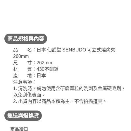
商品規格與內容
品 名：日本 仙武堂 SENBUDO 可立式燒烤夾
260mm
尺 寸：262mm
材 質：430不鏽鋼
產 地：日本
注意事項：
1. 清洗時，請勿使用含研磨顆粒的洗劑及金屬硬毛刷，
以免刮傷表面。
2. 出貨內容以商品本體為主，不含拍攝道具。
運送與退換貨
商品須知