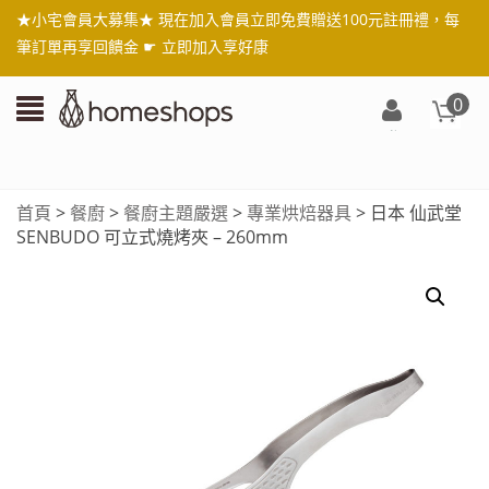
★小宅會員大募集★ 現在加入會員立即免費贈送100元註冊禮，每
筆訂單再享回饋金 ☛
立即加入享好康
0
登
入/
註
首頁
>
餐廚
>
餐廚主題嚴選
>
專業烘焙器具
> 日本 仙武堂
冊
SENBUDO 可立式燒烤夾 – 260mm