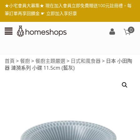
★小宅會員大募集★ 現在加入會員立即免費贈送100元註冊禮，每
筆訂單再享回饋金 ☛
立即加入享好康
0
登
入/
註
首頁
>
餐廚
>
餐廚主題嚴選
>
日式和風食器
> 日本 小田陶
冊
器 漣漪系列 小碟 11.5cm (藍灰)