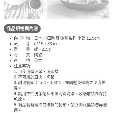
商品規格與內容
內 容 物：日本 小田陶器 漣漪系列 小碟 11.5cm
尺 寸：⌀115 x 33 mm
重 量：(約) 215g
材 質：陶瓷
產 地：日本
注意事項：
1. 可使用微波爐、洗碗機
2. 不可用於直火、烤箱
3. 耐溫範圍：-5℃ ~ 100℃，並請避免過高之溫度差
異。
4. 請用中性洗潔劑及柔細海綿清潔，收納前請先保持
乾燥。
5. 商品若有磨損或破裂的情形，請立即汰換請勿再使
用。