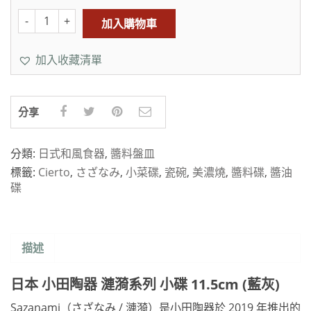
加入購物車
加入收藏清單
分享
分類:
日式和風食器
,
醬料盤皿
標籤:
Cierto
,
さざなみ
,
小菜碟
,
瓷碗
,
美濃燒
,
醬料碟
,
醬油
碟
描述
日本 小田陶器 漣漪系列 小碟 11.5cm (藍灰)
Sazanami（さざなみ / 漣漪）是小田陶器於 2019 年推出的