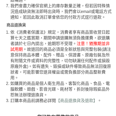
話暢通。
我們會盡力確保官網上的庫存數量正確，但若因特殊情
況造成缺貨無法即時出貨時，我們會以email或電話方式
通知，若因此取消訂單會依您的付款方式逕行退款。
商品退換貨
依《消費者保護法》規定，消費者享有商品簽收翌日起
算七天之鑑賞期，期間申請退購無須負擔運費，欲退購
者請於七日內提出，逾期恕不受理。
注意！猶豫期並非
試用期
。故退回的商品必須是全新狀態與完整包裝(請注
意保持商品本體、配件、贈品、保證書、原廠包裝及所
有附隨文件或資料的完整性，切勿缺漏任何配件或損毀
原廠外盒)。如有遺失、毀損或缺件導致商品無法回復原
狀者，可能影響您退貨權益或需負擔部分商品整新費
用。
如購買的商品是個人衛生用品、客製化商品、食品、電
腦軟體、遊戲、影音光碟、耗材等，拆封後除瑕疵品外
恕無法辦理退換貨。
訂購本商品前請務必詳閱
【商品退換貨及退款】
。