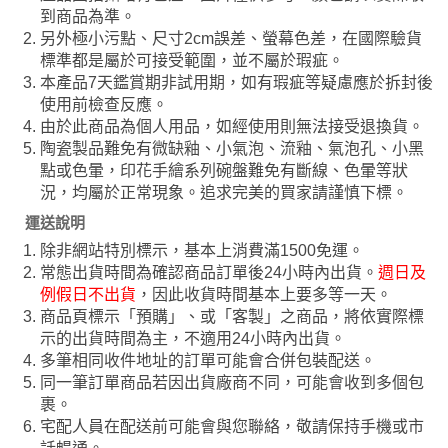
到商品為準。
另外極小污點、尺寸2cm誤差、螢幕色差，在國際驗貨
標準都是屬於可接受範圍，並不屬於瑕疵。
本產品7天鑑賞期非試用期，如有瑕疵等疑慮應於拆封後
使用前檢查反應。
由於此商品為個人用品，如經使用則無法接受退換貨。
陶瓷製品難免有微缺釉、小氣泡、流釉、氣泡孔、小黑
點或色暈，印花手繪系列碗盤難免有斷線、色暈等狀
況，均屬於正常現象。追求完美的買家請謹慎下標。
運送說明
除非網站特別標示，基本上消費滿1500免運。
常態出貨時間為確認商品訂單後24小時內出貨。
週日及
例假日不出貨
，因此收貨時間基本上要多等一天。
商品頁標示「預購」、或「客製」之商品，將依實際標
示的出貨時間為主，不適用24小時內出貨。
多筆相同收件地址的訂單可能會合併包裝配送。
同一筆訂單商品若因出貨廠商不同，可能會收到多個包
裹。
宅配人員在配送前可能會與您聯絡，敬請保持手機或市