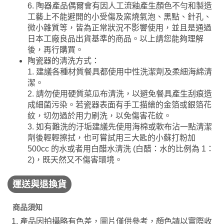
6. 陶器產品偶爾會有因人工流釉產生顏色不勻和製造
工藝上不能避開的小受傷及窯燒氣泡、黑點、針孔、
微小雜質等，皆為正常狀況不影響使用，並且是通過
日本工廠良品出貨基準的商品。以上請您能夠理解
後，再行購買。
陶瓷器的清洗方式：
1. 建議各種材質餐具都使用中性洗潔劑及柔細海綿清
潔。
2. 請勿使用硬質菜瓜布清洗，以避免餐具產生刮痕造
成細菌污染。若瓷器表面有手工描繪的金箔或銀箔花
紋，切勿過於用力刷洗，以免傷害花紋。
3. 如有難洗的汙垢建議先使用海棉或軟布沾一點清潔
劑後輕輕擦拭，也可嘗試用三大匙的小蘇打粉加
500cc 的水或者用白醋水清洗 (白醋：水的比例為 1：
2)，既天然又不傷害環境。
運送與退換貨
商品須知
產品因拍攝略有色差，圖片僅供參考，顏色請以實際收