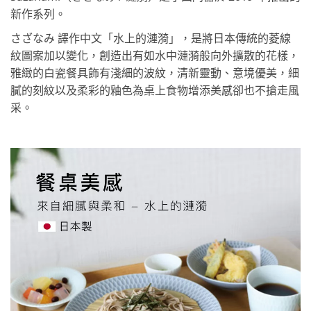
新作系列。
さざなみ 譯作中文「水上的漣漪」，是將日本傳統的菱線
紋圖案加以變化，創造出有如水中漣漪般向外擴散的花樣，
雅緻的白瓷餐具飾有淺細的波紋，清新靈動、意境優美，細
膩的刻紋以及柔彩的釉色為桌上食物增添美感卻也不搶走風
采。