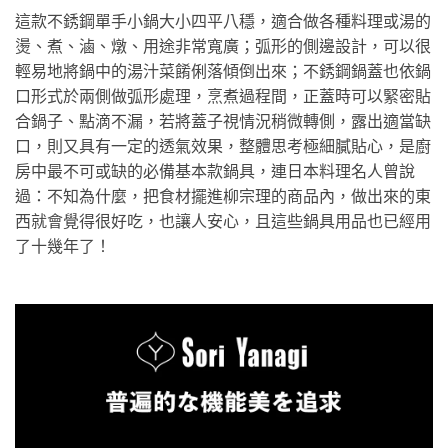
這款不銹鋼單手小鍋大小四平八穩，適合做各種料理或湯的
燙、煮、滷、燉、用途非常寬廣；弧形的側邊設計，可以很
輕易地將鍋中的湯汁菜餚俐落傾倒出來；不銹鋼鍋蓋也依鍋
口形式於兩側做弧形處理，烹煮過程間，正蓋時可以緊密貼
合鍋子、點滴不漏，若將蓋子視情況稍微轉側，露出適當缺
口，則又具有一定的透氣效果，整體思考極細膩貼心，是廚
房中最不可或缺的必備基本款鍋具，連日本料理名人曾說
過：不知為什麼，把食材擺進柳宗理的商品內，做出來的東
西就會覺得很好吃，也讓人安心，且這些鍋具用品也已經用
了十幾年了！