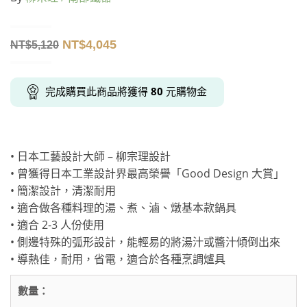
NT$
4,045
NT$
5,120
完成購買此商品將獲得
80
元購物金
• 日本工藝設計大師 – 柳宗理設計
• 曾獲得日本工業設計界最高榮譽「Good Design 大賞」
• 簡潔設計，清潔耐用
• 適合做各種料理的湯、煮、滷、燉基本款鍋具
• 適合 2-3 人份使用
• 側邊特殊的弧形設計，能輕易的將湯汁或醬汁傾倒出來
• 導熱佳，耐用，省電，適合於各種烹調爐具
數量：