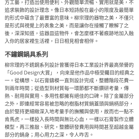
方工藝，打造出使用便利、外觀簡單流暢、實用就是美，不
追求裝飾的設計理念。像日本短詩般在最小的限度及最簡單
的形式中蘊含了最豐富的意味。柳宗理的器物之美，不僅只
是形式與視覺上的表象之美，而是讓你在接觸了瞭解了之
後，深深知道，這器皿這物件，會怎麼樣不著痕跡地加入融
入你的居家裡生活裡，日日相見相會相伴。
不鏽鋼鍋具系列
柳宗理的不銹鋼系列設計曾獲得日本工業設計界最高榮譽的
「Good Design大賞」，向來是他作品中極受矚目的經典之
一。從構想、以石膏鑄模一直到設計完成，整體階段花費一
到兩年時間；從造型到材質每一環節都不斷鑽研考量，傳
熱、耐用與實用、多用性都擁有絕佳的口碑。除了金屬部分
之外，即連經常容易被忽略的樹脂材質鍋蓋頭與鍋柄部分，
由於堅持更細緻深入地考量手的撫觸與使用，故而也一點不
肯馬虎，一樣投入長時間與無比心血，一樣以石膏製作立體
模型，再三推敲、研究，整體研發費用與時間甚至超越金屬
部分的鍋身；用心用力之深，令人咋舌。