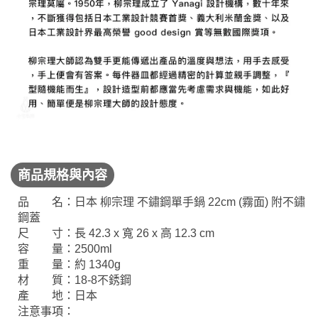
商品規格與內容
品 名：日本 柳宗理 不鏽鋼單手鍋 22cm (霧面) 附不鏽
鋼蓋
尺 寸：長 42.3 x 寬 26 x 高 12.3 cm
容 量：2500ml
重 量：約 1340g
材 質：18-8不銹鋼
產 地：日本
注意事項：