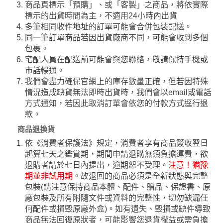
商品頁標示「預購」、或「客製」之商品，將依實際
標示的出貨時間為主，不適用24小時內出貨
多筆相同收件地址的訂單可能會合併包裝配送。
同一筆訂單商品若因出貨廠商不同，可能會收到多個
包裹。
宅配人員在配送前可能會與您聯絡，敬請保持手機或
市話暢通。
我們會盡力確保官網上的庫存數量正確，但若因特殊
情況造成缺貨無法即時出貨時，我們會以email或電話
方式通知，若因此取消訂單會依您的付款方式逕行退
款。
商品退換貨
依《消費者保護法》規定，消費者享有商品簽收翌日
起算七天之鑑賞期，期間申請退購無須負擔運費，欲
退購者請於七日內提出，逾期恕不受理。
注意！猶豫
期並非試用期
。故退回的商品必須是全新狀態與完整
包裝(請注意保持商品本體、配件、贈品、保證書、原
廠包裝及所有附隨文件或資料的完整性，切勿缺漏任
何配件或損毀原廠外盒)。如有遺失、毀損或缺件導致
商品無法回復原狀者，可能影響您退貨權益或需負擔