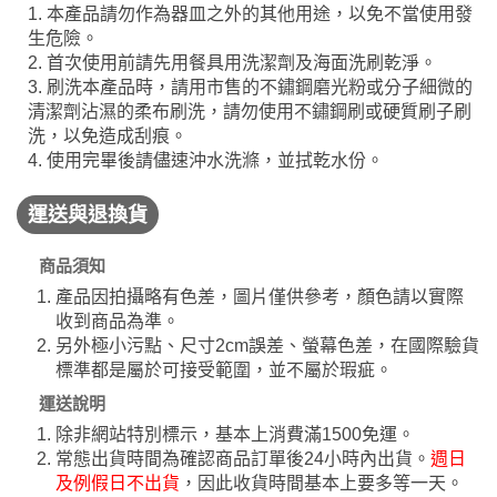
1. 本產品請勿作為器皿之外的其他用途，以免不當使用發
生危險。
2. 首次使用前請先用餐具用洗潔劑及海面洗刷乾淨。
3. 刷洗本產品時，請用市售的不鏽鋼磨光粉或分子細微的
清潔劑沾濕的柔布刷洗，請勿使用不鏽鋼刷或硬質刷子刷
洗，以免造成刮痕。
4. 使用完畢後請儘速沖水洗滌，並拭乾水份。
運送與退換貨
商品須知
產品因拍攝略有色差，圖片僅供參考，顏色請以實際
收到商品為準。
另外極小污點、尺寸2cm誤差、螢幕色差，在國際驗貨
標準都是屬於可接受範圍，並不屬於瑕疵。
運送說明
除非網站特別標示，基本上消費滿1500免運。
常態出貨時間為確認商品訂單後24小時內出貨。
週日
及例假日不出貨
，因此收貨時間基本上要多等一天。