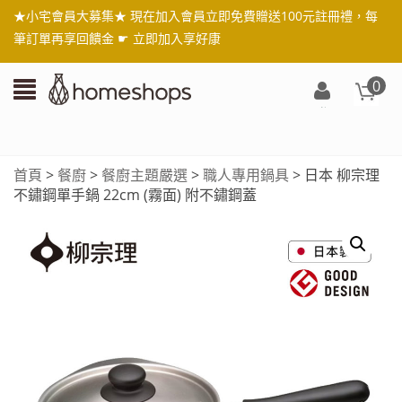
★小宅會員大募集★ 現在加入會員立即免費贈送100元註冊禮，每
筆訂單再享回饋金 ☛
立即加入享好康
0
登
入/
註
首頁
>
餐廚
>
餐廚主題嚴選
>
職人專用鍋具
> 日本 柳宗理
冊
不鏽鋼單手鍋 22cm (霧面) 附不鏽鋼蓋