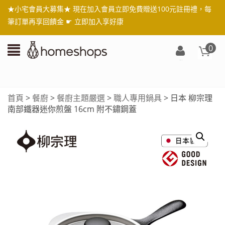
★小宅會員大募集★ 現在加入會員立即免費贈送100元註冊禮，每
筆訂單再享回饋金 ☛
立即加入享好康
0
登
入/
註
首頁
>
餐廚
>
餐廚主題嚴選
>
職人專用鍋具
> 日本 柳宗理
冊
南部鐵器迷你煎盤 16cm 附不鏽鋼蓋