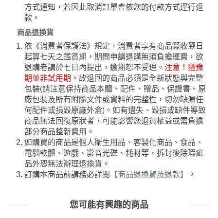
方式通知，若因此取消訂單會依您的付款方式逕行退
款。
商品退換貨
依《消費者保護法》規定，消費者享有商品簽收翌日
起算七天之鑑賞期，期間申請退購無須負擔運費，欲
退購者請於七日內提出，逾期恕不受理。
注意！猶豫
期並非試用期
。故退回的商品必須是全新狀態與完整
包裝(請注意保持商品本體、配件、贈品、保證書、原
廠包裝及所有附隨文件或資料的完整性，切勿缺漏任
何配件或損毀原廠外盒)。如有遺失、毀損或缺件導致
商品無法回復原狀者，可能影響您退貨權益或需負擔
部分商品整新費用。
如購買的商品是個人衛生用品、客製化商品、食品、
電腦軟體、遊戲、影音光碟、耗材等，拆封後除瑕疵
品外恕無法辦理退換貨。
訂購本商品前請務必詳閱
【商品退換貨及退款】
。
您可能有興趣的商品