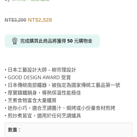
NT$
2,528
NT$
3,200
完成購買此商品將獲得
50
元購物金
• 日本工藝設計大師 – 柳宗理設計
• GOOD DESIGN AWARD 受賞
• 日本傳統南部鐵器，被指定為國家傳統工藝品第一號
• 厚實鑄鐵鍋身，導熱保溫性能極佳
• 烹煮食物富含大量鐵質
• 迷你小巧，適合烹調醬汁、焗烤或小份量食材煎烤
• 煎炒煮皆宜，適用於任何烹調爐具
數量：