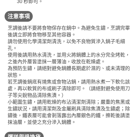
30 秒即可。
注意事項
烹調後請不要將食物保存在鍋中。為避免生鏽，烹調完畢
後請立即將食物移至其他容器。
請勿使用化學清潔劑清洗，以免不良物質滲入鍋子毛細
孔。
使用後請用熱水清洗，並用火將鍋體上的水分完全烤乾，
之後內外層皆塗抹一層薄油，收放在乾燥處。
為預防生鏽，請絕對避免鍋體長期處於濕的、或未清理的
狀態。
若烹調後鍋底有燒焦或食物沾鍋，請用熱水煮一下軟化該
處，再以軟質的布或刷子清除即可。（請絕對避免使用刀
子等尖銳物品清除焦漬。）
小範圍生鏽，請用乾燥的布沾清潔劑清除；嚴重的焦黑或
生鏽狀況，請用清潔劑及金屬刷具清除焦漬及生鏽處；除
鏽後，鐵表層可能會剝落露出內層銀色的鐵，擦乾後請塗
抹油層，並使之充分滲入鍋體。