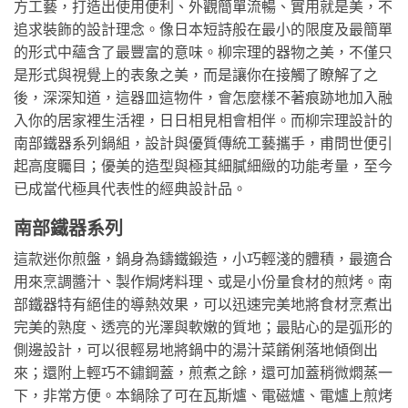
方工藝，打造出使用便利、外觀簡單流暢、實用就是美，不
追求裝飾的設計理念。像日本短詩般在最小的限度及最簡單
的形式中蘊含了最豐富的意味。柳宗理的器物之美，不僅只
是形式與視覺上的表象之美，而是讓你在接觸了瞭解了之
後，深深知道，這器皿這物件，會怎麼樣不著痕跡地加入融
入你的居家裡生活裡，日日相見相會相伴。而柳宗理設計的
南部鐵器系列鍋組，設計與優質傳統工藝攜手，甫問世便引
起高度矚目；優美的造型與極其細膩細緻的功能考量，至今
已成當代極具代表性的經典設計品。
南部鐵器系列
這款迷你煎盤，鍋身為鑄鐵鍛造，小巧輕淺的體積，最適合
用來烹調醬汁、製作焗烤料理、或是小份量食材的煎烤。南
部鐵器特有絕佳的導熱效果，可以迅速完美地將食材烹煮出
完美的熟度、透亮的光澤與軟嫩的質地；最貼心的是弧形的
側邊設計，可以很輕易地將鍋中的湯汁菜餚俐落地傾倒出
來；還附上輕巧不鏽鋼蓋，煎煮之餘，還可加蓋稍微燜蒸一
下，非常方便。本鍋除了可在瓦斯爐、電磁爐、電爐上煎烤