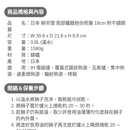
商品規格與內容
品 名：日本 柳宗理 南部鐵器迷你煎盤 18cm 附不鏽鋼
蓋
尺 寸：W 30.8 x D 21.6 x H 6.8 cm
容 量：0.8L (滿水)
重 量：1580g
材 質：鑄鐵
產 地：日本
適 用：IH 電磁爐、覆蓋式圈狀熱源、瓦斯爐、集中熱
源、鹵素燈熱源、輻射熱源、烤箱
開鍋＆保養步驟
以溫水將鍋子洗淨，取乾紙巾拭乾。
將鍋子置於爐火上燒乾約 20 ∼ 30 秒。
趁鍋子仍有餘溫，取少許食用油薄薄均勻塗抹在鍋子
的內外層。
將塗好食用油的鍋子再次放於爐火上略微燒乾 20 ∼