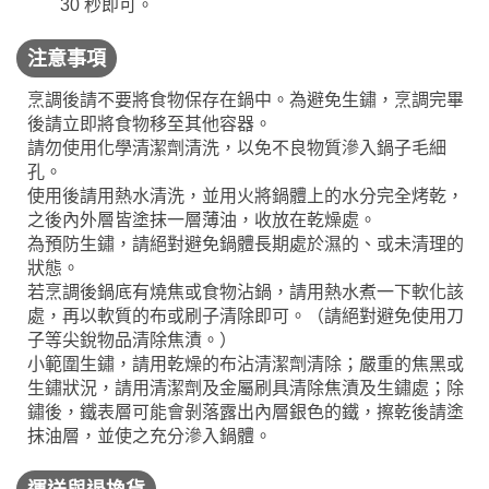
30 秒即可。
注意事項
烹調後請不要將食物保存在鍋中。為避免生鏽，烹調完畢
後請立即將食物移至其他容器。
請勿使用化學清潔劑清洗，以免不良物質滲入鍋子毛細
孔。
使用後請用熱水清洗，並用火將鍋體上的水分完全烤乾，
之後內外層皆塗抹一層薄油，收放在乾燥處。
為預防生鏽，請絕對避免鍋體長期處於濕的、或未清理的
狀態。
若烹調後鍋底有燒焦或食物沾鍋，請用熱水煮一下軟化該
處，再以軟質的布或刷子清除即可。（請絕對避免使用刀
子等尖銳物品清除焦漬。）
小範圍生鏽，請用乾燥的布沾清潔劑清除；嚴重的焦黑或
生鏽狀況，請用清潔劑及金屬刷具清除焦漬及生鏽處；除
鏽後，鐵表層可能會剝落露出內層銀色的鐵，擦乾後請塗
抹油層，並使之充分滲入鍋體。