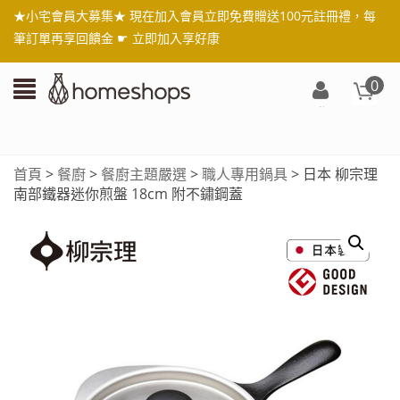
★小宅會員大募集★ 現在加入會員立即免費贈送100元註冊禮，每
筆訂單再享回饋金 ☛
立即加入享好康
0
登
入/
註
首頁
>
餐廚
>
餐廚主題嚴選
>
職人專用鍋具
> 日本 柳宗理
冊
南部鐵器迷你煎盤 18cm 附不鏽鋼蓋