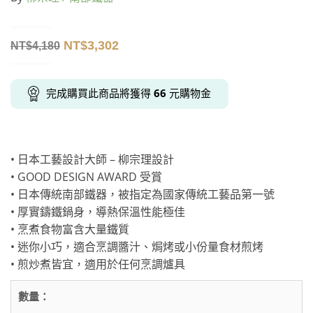
NT$
3,302
NT$
4,180
完成購買此商品將獲得
66
元購物金
• 日本工藝設計大師 – 柳宗理設計
• GOOD DESIGN AWARD 受賞
• 日本傳統南部鐵器，被指定為國家傳統工藝品第一號
• 厚實鑄鐵鍋身，導熱保溫性能極佳
• 烹煮食物富含大量鐵質
• 迷你小巧，適合烹調醬汁、焗烤或小份量食材煎烤
• 煎炒煮皆宜，適用於任何烹調爐具
數量：