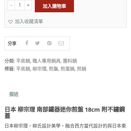
加入購物車
加入收藏清單
分享
分類:
平底鍋
,
職人專用鍋具
,
醬料鍋
標籤:
平底鍋
,
柳宗理
,
煎盤
,
煎蛋鍋
,
煎鍋
描述
日本 柳宗理 南部鐵器迷你煎盤 18cm 附不鏽鋼
蓋
日本柳宗理，柳氏設計美學，融合西方當代設計的與日本東