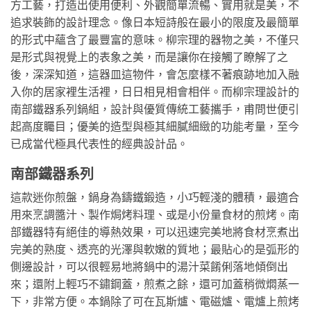
方工藝，打造出使用便利、外觀簡單流暢、實用就是美，不
追求裝飾的設計理念。像日本短詩般在最小的限度及最簡單
的形式中蘊含了最豐富的意味。柳宗理的器物之美，不僅只
是形式與視覺上的表象之美，而是讓你在接觸了瞭解了之
後，深深知道，這器皿這物件，會怎麼樣不著痕跡地加入融
入你的居家裡生活裡，日日相見相會相伴。而柳宗理設計的
南部鐵器系列鍋組，設計與優質傳統工藝攜手，甫問世便引
起高度矚目；優美的造型與極其細膩細緻的功能考量，至今
已成當代極具代表性的經典設計品。
南部鐵器系列
這款迷你煎盤，鍋身為鑄鐵鍛造，小巧輕淺的體積，最適合
用來烹調醬汁、製作焗烤料理、或是小份量食材的煎烤。南
部鐵器特有絕佳的導熱效果，可以迅速完美地將食材烹煮出
完美的熟度、透亮的光澤與軟嫩的質地；最貼心的是弧形的
側邊設計，可以很輕易地將鍋中的湯汁菜餚俐落地傾倒出
來；還附上輕巧不鏽鋼蓋，煎煮之餘，還可加蓋稍微燜蒸一
下，非常方便。本鍋除了可在瓦斯爐、電磁爐、電爐上煎烤