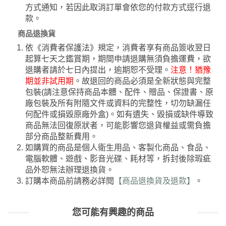
方式通知，若因此取消訂單會依您的付款方式逕行退
款。
商品退換貨
依《消費者保護法》規定，消費者享有商品簽收翌日
起算七天之鑑賞期，期間申請退購無須負擔運費，欲
退購者請於七日內提出，逾期恕不受理。
注意！猶豫
期並非試用期
。故退回的商品必須是全新狀態與完整
包裝(請注意保持商品本體、配件、贈品、保證書、原
廠包裝及所有附隨文件或資料的完整性，切勿缺漏任
何配件或損毀原廠外盒)。如有遺失、毀損或缺件導致
商品無法回復原狀者，可能影響您退貨權益或需負擔
部分商品整新費用。
如購買的商品是個人衛生用品、客製化商品、食品、
電腦軟體、遊戲、影音光碟、耗材等，拆封後除瑕疵
品外恕無法辦理退換貨。
訂購本商品前請務必詳閱
【商品退換貨及退款】
。
您可能有興趣的商品