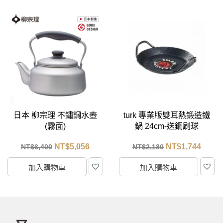
turk 專業版雙耳熱鍛造鐵
日本 柳宗理 雙網紋單手
鍋 24cm-送鋼刷球
鐵鍋 25cm 附不鏽鋼蓋
NT$
1,744
NT$
4,306
NT$
2,180
NT$
5,450
加入購物車
加入購物車