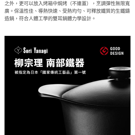
之外，更可以放入烤箱中焗烤（不連蓋），烹調彈性無限寬
廣。保溫性佳、導熱快速、受熱均勻、可釋放鐵質的生鐵鑄
造鍋，符合人體工學的雙耳鍋體力學設計。