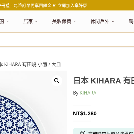
註冊禮，每筆訂單再享回饋金 ☛
立即加入享好康
廚
居家
美妝保養
休閒戶外
親
題嚴選
健康食材
主題嚴選
主題嚴選
料理工具
嚴選食品
居家清潔
主題嚴選
美妝／香
餐桌食器
主
品搶先看
油品
NEW!
新品搶先看
NEW!
新品搶先看
刀具
蜂蜜
NEW!
衣物清潔
新品搶先看
彩妝
碗盤食器
NEW!
新
氣禮盒推薦
調味料
日本 今治毛巾
天然植萃保養
砧板
果醬
地板清潔
減塑隨行環保袋
香水
刀叉匙筷
彌
年經典梅森罐
沾拌醬
防疫專區
深層紓壓按摩
調理鍋盆
抹醬
廚房清潔
專業瑜珈品牌
研磨調味
孕
本 KIHARA 有田燒 小菊 / 大皿
式和風食器
米／麵
天然驅蟲清潔劑
調理用具
堅果
浴廁清潔
露營野炊
托盤層架
孕
保養
個人護理
然木質餐廚
南北乾貨
英式治癒系香氛
烘焙用具
零食糖果
擦巾／抹布
野餐派對
酒類器具
天
日本 KIHARA 有
臉部保養
口腔清潔
味咖啡
義大利麵醬
日系極簡風格
洗滌用具
沖泡飲品
垃圾／廚餘桶
茶器具
By
KIHARA
戶外活動
外
身體保養
手部保養
感保溫杯瓶
烘焙材料粉
北歐簡約家居
製冰用具
穀片 / 麥片
防護消毒
咖啡器具
芳療／按摩
野餐露營
體香膏／
兒
塑隨行綠生活
保健食品
精油／香氛
居家擺飾
防蚊用品
寶
NT$
1,280
壺杯瓶
食材收納
廚房收納
精油
造型時鐘
杯／玻璃杯
室內擴香
保鮮盒／便當盒
面紙盒套
冰箱收納
完成購買此商品將獲