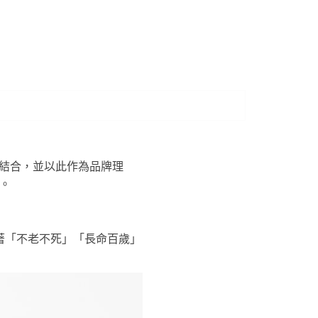
設計結合，並以此作為品牌理
。
著「不老不死」「長命百歲」