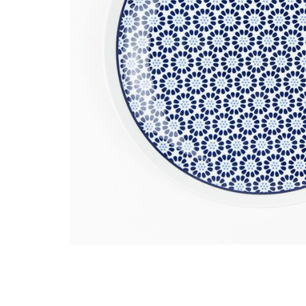
馬
咖
隨
保
水
杯
鍋
平
湯
鍋