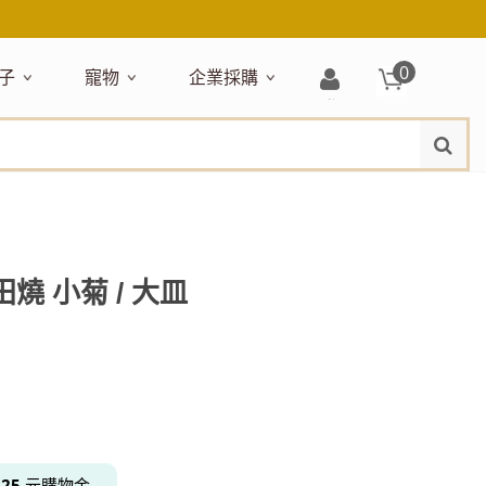
0
子
寵物
企業採購
登
水
題嚴選
居家收納
穿搭配件
主題嚴選
清潔洗沐
企業採購
母嬰清潔保養
運動健身
狗狗專區
玩具天地
入/
品牌總覽
註
品搶先看
收納盒／籃
衣著服飾
NEW!
新品搶先看
沐浴用品
NEW!
孕期保養
瑜珈墊
啃咬系列
固齒器
冊
月禮盒
收納箱
飾品配件
寵物露營
髮品
沐浴護理
瑜珈舖巾
狗狗玩具
玩具收納
期保養禮盒
收納袋
包包提袋
節慶主題玩具
兒童浴巾/浴袍
運動水瓶
狗狗居家
媽咪口袋清單
收納櫃
狗狗營養保健
美妝品牌精選
然有機無毒玩具
衣物收納
沐浴美容
田燒 小菊 / 大皿
保養
衛浴收納
狗狗外出
出必備
旅遊
寶寶睡覺
休閒戶外品牌精選
親子
噴霧
童雨鞋
旅行隨身
安撫巾
衛浴用品
寶旅行
旅行收納
浴巾／毛巾
地毯／地墊
得
25
元購物金