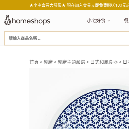
★小宅會員大募集★ 現在加入會員立即免費贈送100元
小宅好食
餐
主題嚴選
主
新品搶先看
NEW!
新
美食自由配 任2件95折
人
年節送禮禮盒
百
首頁
>
餐廚
>
餐廚主題嚴選
>
日式和風食器
> 日
素食主義
日
無麥麩飲食
天
生酮飲食專區
品
低糖低卡
質
健康小零嘴
減
台灣在地食材
水
國外進口食材
水
即期惜福良品