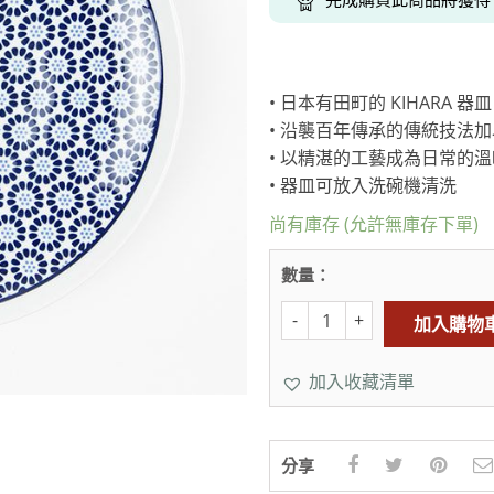
克杯
香氛蠟燭
玻璃密封罐
壁上型裝飾
杯盤架
啡杯
線香薰香
真空密封罐
調料架
行杯
保鮮收納罐
鍋蓋架
• 日本有田町的 KIHARA
傢俱
寢具
溫杯／瓶
保鮮袋
碗盤瀝水
• 沿襲百年傳承的傳統技法
鞋櫃鞋架
床單被套
瓶／水壺
梅酒罐
刀具砧板
• 以精湛的工藝成為日常的
階梯／增高梯
枕芯枕套
器配件
封口保鮮用具
廚房收納
• 器皿可放入洗碗機清洗
尚有庫存 (允許無庫存下單)
具
小家電
餐廚
底鍋
快煮壺
數量：
鍋
加入購物
具配件
加入收藏清單
分享