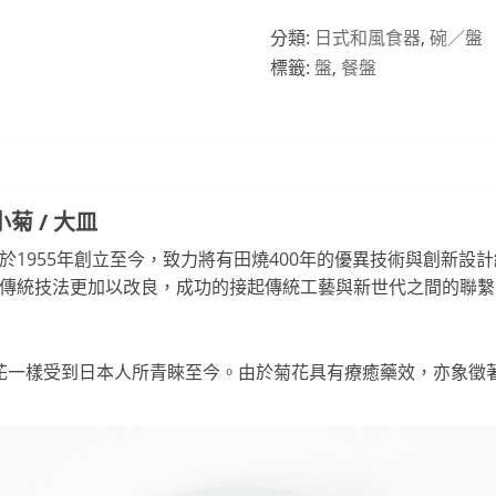
分類:
日式和風食器
,
碗／盤
標籤:
盤
,
餐盤
小菊 / 大皿
A，於1955年創立至今，致力將有田燒400年的優異技術與創新
承的傳統技法更加以改良，成功的接起傳統工藝與新世代之間的聯繫
花一樣受到日本人所青睞至今。由於菊花具有療癒藥效，亦象徵