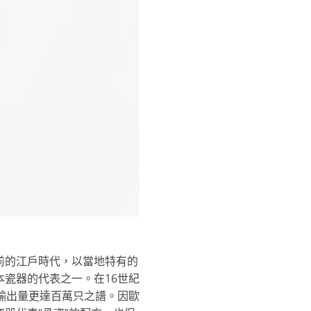
前的江戶時代，以當地特有的
瓷器的代表之一。在16世紀
輸出量更達百萬只之譜。因歐