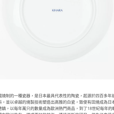
國燒制的一種瓷器，是日本最具代表性的陶瓷，起源於四百多年
料，並以卓越的燒製技術塑造出高雅的白瓷，致使有田燒成為日本
德鎮，以每年萬只的數量成為歐洲熱門商品，到了18世紀每年的