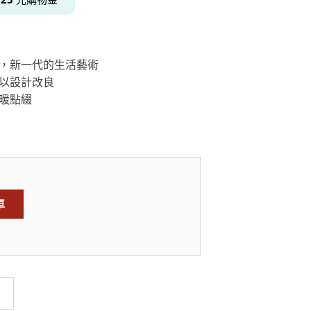
 器皿，新一代的生活藝術
居家品牌精選
架
加以設計改良
架
溫暖點綴
架
品牌精選
車