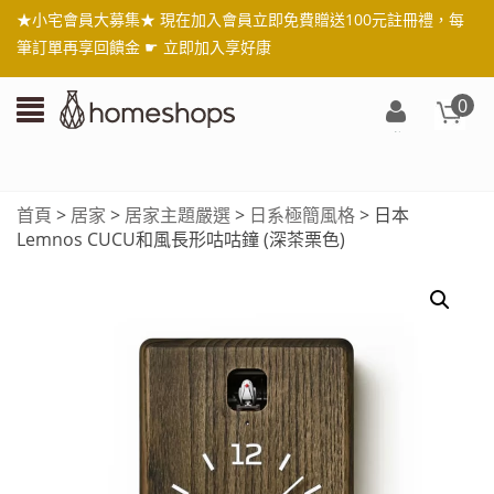
★小宅會員大募集★ 現在加入會員立即免費贈送100元註冊禮，每
筆訂單再享回饋金 ☛
立即加入享好康
0
登
入/
註
首頁
>
居家
>
居家主題嚴選
>
日系極簡風格
> 日本
冊
Lemnos CUCU和風長形咕咕鐘 (深茶栗色)