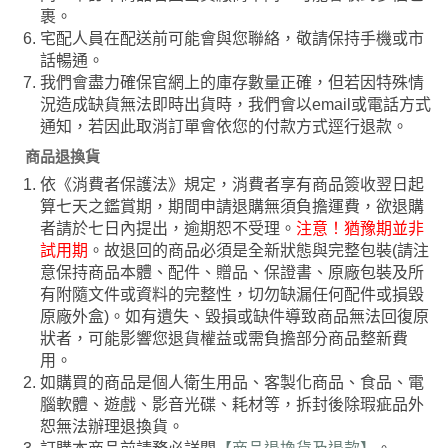
裹。
宅配人員在配送前可能會與您聯絡，敬請保持手機或市
話暢通。
我們會盡力確保官網上的庫存數量正確，但若因特殊情
況造成缺貨無法即時出貨時，我們會以email或電話方式
通知，若因此取消訂單會依您的付款方式逕行退款。
商品退換貨
依《消費者保護法》規定，消費者享有商品簽收翌日起
算七天之鑑賞期，期間申請退購無須負擔運費，欲退購
者請於七日內提出，逾期恕不受理。
注意！猶豫期並非
試用期
。故退回的商品必須是全新狀態與完整包裝(請注
意保持商品本體、配件、贈品、保證書、原廠包裝及所
有附隨文件或資料的完整性，切勿缺漏任何配件或損毀
原廠外盒)。如有遺失、毀損或缺件導致商品無法回復原
狀者，可能影響您退貨權益或需負擔部分商品整新費
用。
如購買的商品是個人衛生用品、客製化商品、食品、電
腦軟體、遊戲、影音光碟、耗材等，拆封後除瑕疵品外
恕無法辦理退換貨。