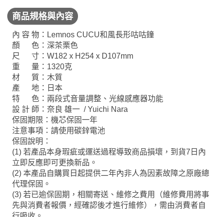
商品規格與內容
內 容 物：Lemnos CUCU和風長形咕咕鐘
顏 色：深茶栗色
尺 寸：W182 x H254 x D107mm
重 量：1320克
材 質：木質
產 地：日本
特 色：兩段式音量調整、光線感應器功能
設 計 師：奈良 雄一 / Yuichi Nara
保固期限：機芯保固一年
注意事項：請使用碳鋅電池
保固說明：
(1) 若產品本身瑕疵或運送過程導致商品損壞，到貨
7
日內
立即反應即可更換新品。
(2) 本產品自購買日起提供二年內非人為因素故障之原廠總
代理保固。
(3) 若已逾保固期，相關寄送、維修之費用（維修費用將事
先與消費者報價，經確認後才進行維修），需由消費者自
行吸收。