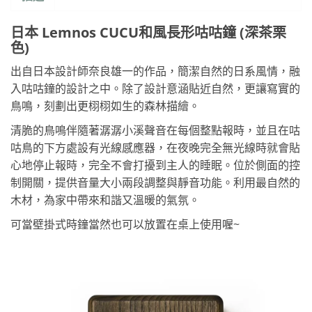
日本 Lemnos CUCU和風長形咕咕鐘 (深茶栗
色)
出自日本設計師奈良雄一的作品，簡潔自然的日系風情，融
入咕咕鐘的設計之中。除了設計意涵貼近自然，更讓寫實的
鳥鳴，刻劃出更栩栩如生的森林描繪。
清脆的鳥鳴伴隨著潺潺小溪聲音在每個整點報時，並且在咕
咕鳥的下方處設有光線感應器，在夜晚完全無光線時就會貼
心地停止報時，完全不會打擾到主人的睡眠。位於側面的控
制開關，提供音量大小兩段調整與靜音功能。利用最自然的
木材，為家中帶來和諧又溫暖的氣氛。
可當壁掛式時鐘當然也可以放置在桌上使用喔~