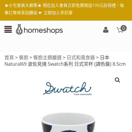
★小宅會員大募集★ 現在加入會員立即免費贈送100元註冊禮，每
筆訂單再享回饋金 ☛
立即加入享好康
0
登
入/
註
首頁
>
餐廚
>
餐廚主題嚴選
>
日式和風食器
> 日本
冊
Natural69 波佐見燒 Swatch系列 日式茶杯 (調色盤) 8.5cm