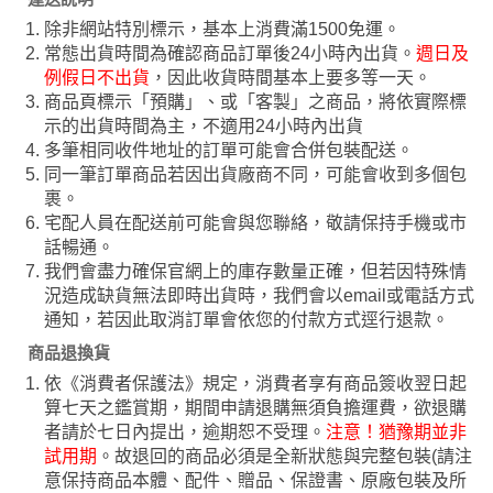
除非網站特別標示，基本上消費滿1500免運。
常態出貨時間為確認商品訂單後24小時內出貨。
週日及
例假日不出貨
，因此收貨時間基本上要多等一天。
商品頁標示「預購」、或「客製」之商品，將依實際標
示的出貨時間為主，不適用24小時內出貨
多筆相同收件地址的訂單可能會合併包裝配送。
同一筆訂單商品若因出貨廠商不同，可能會收到多個包
裹。
宅配人員在配送前可能會與您聯絡，敬請保持手機或市
話暢通。
我們會盡力確保官網上的庫存數量正確，但若因特殊情
況造成缺貨無法即時出貨時，我們會以email或電話方式
通知，若因此取消訂單會依您的付款方式逕行退款。
商品退換貨
依《消費者保護法》規定，消費者享有商品簽收翌日起
算七天之鑑賞期，期間申請退購無須負擔運費，欲退購
者請於七日內提出，逾期恕不受理。
注意！猶豫期並非
試用期
。故退回的商品必須是全新狀態與完整包裝(請注
意保持商品本體、配件、贈品、保證書、原廠包裝及所