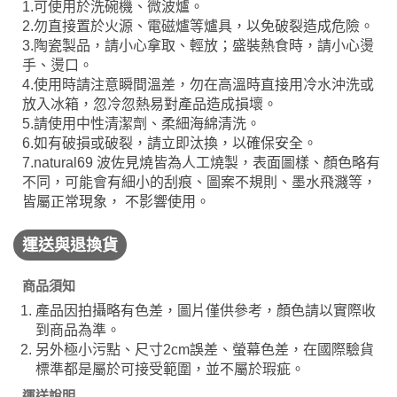
1.可使用於洗碗機、微波爐。
2.勿直接置於火源、電磁爐等爐具，以免破裂造成危險。
3.陶瓷製品，請小心拿取、輕放；盛裝熱食時，請小心燙
手、燙口。
4.使用時請注意瞬間溫差，勿在高溫時直接用冷水沖洗或
放入冰箱，忽冷忽熱易對產品造成損壞。
5.請使用中性清潔劑、柔細海綿清洗。
6.如有破損或破裂，請立即汰換，以確保安全。
7.natural69 波佐見燒皆為人工燒製，表面圖樣、顏色略有
不同，可能會有細小的刮痕、圖案不規則、墨水飛濺等，
皆屬正常現象， 不影響使用。
運送與退換貨
商品須知
產品因拍攝略有色差，圖片僅供參考，顏色請以實際收
到商品為準。
另外極小污點、尺寸2cm誤差、螢幕色差，在國際驗貨
標準都是屬於可接受範圍，並不屬於瑕疵。
運送說明