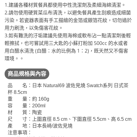
1.建議各種材質餐具都使用中性洗潔劑及柔細海綿清潔。
2.請勿使用硬質菜瓜布清洗，以避免餐具產生刮痕造成細菌
污染。若瓷器表面有手工描繪的金箔或銀箔花紋，切勿過於
用力刷洗，以免傷害花紋。
3.如有難洗的汙垢建議先使用海棉或軟布沾一點清潔劑後輕
輕擦拭，也可嘗試用三大匙的小蘇打粉加 500cc 的水或者
用白醋水清洗 (白醋：水的比例為 1：2)，既天然又不傷害
環境。。
商品規格與內容
品 名：日本 Natural69 波佐見燒 Swatch系列 日式茶
杯 8.5cm
重 量：約 160g
容 量：200ml
材 質：陶瓷
尺 寸：上圍直徑 8.5 cm、下圍直徑 5.5cm、高 6.5 cm
產 地：日本長崎/波佐見燒
注意事項：