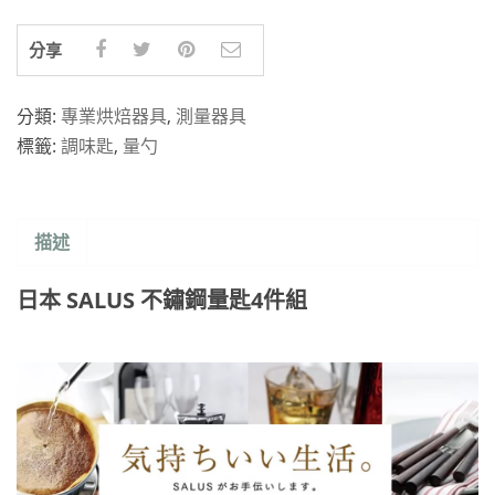
分享
分類:
專業烘焙器具
,
測量器具
標籤:
調味匙
,
量勺
描述
日本 SALUS 不鏽鋼量匙4件組