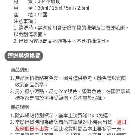
材 質：304不鏽鋼
容 量：30ml / 15ml / 5ml / 2.5ml
產 地：中國
注意事項：
1. 清洗時，請勿使用含研磨顆粒的洗劑及金屬硬毛刷，
以免刮傷表面。
2. 出貨內容以商品本體為主，不含拍攝道具。
運送與退換貨
商品須知
產品因拍攝略有色差，圖片僅供參考，顏色請以實際
收到商品為準。
另外極小污點、尺寸2cm誤差、螢幕色差，在國際驗貨
標準都是屬於可接受範圍，並不屬於瑕疵。
運送說明
除非網站特別標示，基本上消費滿1500免運。
常態出貨時間為確認商品訂單後24小時內出貨。
週日
及例假日不出貨
，因此收貨時間基本上要多等一天。