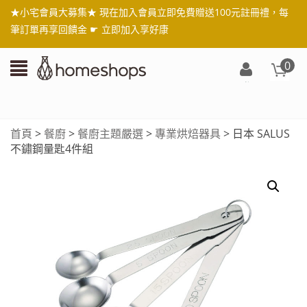
★小宅會員大募集★ 現在加入會員立即免費贈送100元註冊禮，每
筆訂單再享回饋金 ☛
立即加入享好康
0
登
入/
註
首頁
>
餐廚
>
餐廚主題嚴選
>
專業烘焙器具
> 日本 SALUS
冊
不鏽鋼量匙4件組