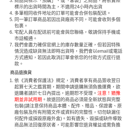
商品頁標示「預購」、或「客製」之商品，將依實際
標示的出貨時間為主，不適用24小時內出貨
多筆相同收件地址的訂單可能會合併包裝配送。
同一筆訂單商品若因出貨廠商不同，可能會收到多個
包裹。
宅配人員在配送前可能會與您聯絡，敬請保持手機或
市話暢通。
我們會盡力確保官網上的庫存數量正確，但若因特殊
情況造成缺貨無法即時出貨時，我們會以email或電話
方式通知，若因此取消訂單會依您的付款方式逕行退
款。
商品退換貨
依《消費者保護法》規定，消費者享有商品簽收翌日
起算七天之鑑賞期，期間申請退購無須負擔運費，欲
退購者請於七日內提出，逾期恕不受理。
注意！猶豫
期並非試用期
。故退回的商品必須是全新狀態與完整
包裝(請注意保持商品本體、配件、贈品、保證書、原
廠包裝及所有附隨文件或資料的完整性，切勿缺漏任
何配件或損毀原廠外盒)。如有遺失、毀損或缺件導致
商品無法回復原狀者，可能影響您退貨權益或需負擔