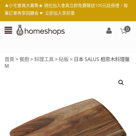
★小宅會員大募集★ 現在加入會員立即免費贈送100元註冊禮，每
筆訂單再享回饋金 ☛
立即加入享好康
0
登
入/
註
首頁
>
餐廚
>
料理工具
>
砧板
> 日本 SALUS 相思木料理盤
冊
M