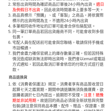
常態出貨時間為確認商品訂單後24小時內出貨。
週日
及例假日不出貨
，因此收貨時間基本上要多等一天。
商品頁標示「預購」、或「客製」之商品，將依實際
標示的出貨時間為主，不適用24小時內出貨
多筆相同收件地址的訂單可能會合併包裝配送。
同一筆訂單商品若因出貨廠商不同，可能會收到多個
包裹。
宅配人員在配送前可能會與您聯絡，敬請保持手機或
市話暢通。
我們會盡力確保官網上的庫存數量正確，但若因特殊
情況造成缺貨無法即時出貨時，我們會以email或電話
方式通知，若因此取消訂單會依您的付款方式逕行退
款。
商品退換貨
依《消費者保護法》規定，消費者享有商品簽收翌日
起算七天之鑑賞期，期間申請退購無須負擔運費，欲
退購者請於七日內提出，逾期恕不受理。
注意！猶豫
期並非試用期
。故退回的商品必須是全新狀態與完整
包裝(請注意保持商品本體、配件、贈品、保證書、原