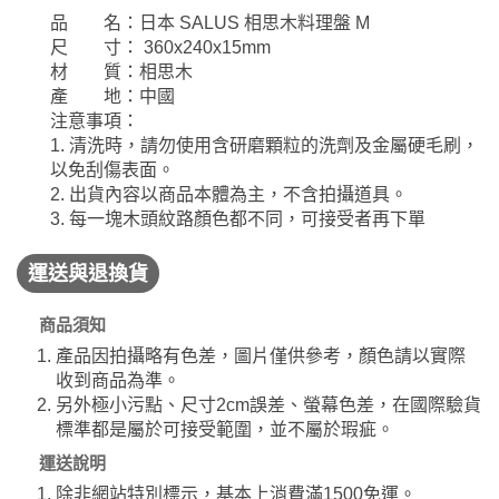
品 名：日本 SALUS 相思木料理盤 M
尺 寸： 360x240x15mm
材 質：相思木
產 地：中國
注意事項：
1. 清洗時，請勿使用含研磨顆粒的洗劑及金屬硬毛刷，
以免刮傷表面。
2. 出貨內容以商品本體為主，不含拍攝道具。
3. 每一塊木頭紋路顏色都不同，可接受者再下單
運送與退換貨
商品須知
產品因拍攝略有色差，圖片僅供參考，顏色請以實際
收到商品為準。
另外極小污點、尺寸2cm誤差、螢幕色差，在國際驗貨
標準都是屬於可接受範圍，並不屬於瑕疵。
運送說明
除非網站特別標示，基本上消費滿1500免運。