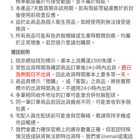
標準都是屬於可接受範圍，並不屬於瑕疵。
本產品7天鑑賞期非試用期，如有瑕疵等疑慮應於拆封
後使用前檢查反應。
由於此商品為個人衛生用品，如經使用則無法接受退
換貨。
所有商品可能有些許脫模線或生產時輕微刮痕，均屬
於正常現象。若您很介意請勿購買。
運送說明
除非網站特別標示，基本上消費滿1500免運。
常態出貨時間為確認商品訂單後24小時內出貨。
週日
及例假日不出貨
，因此收貨時間基本上要多等一天。
商品頁標示「預購」、或「客製」之商品，將依實際
標示的出貨時間為主，不適用24小時內出貨
多筆相同收件地址的訂單可能會合併包裝配送。
同一筆訂單商品若因出貨廠商不同，可能會收到多個
包裹。
宅配人員在配送前可能會與您聯絡，敬請保持手機或
市話暢通。
我們會盡力確保官網上的庫存數量正確，但若因特殊
情況造成缺貨無法即時出貨時，我們會以email或電話