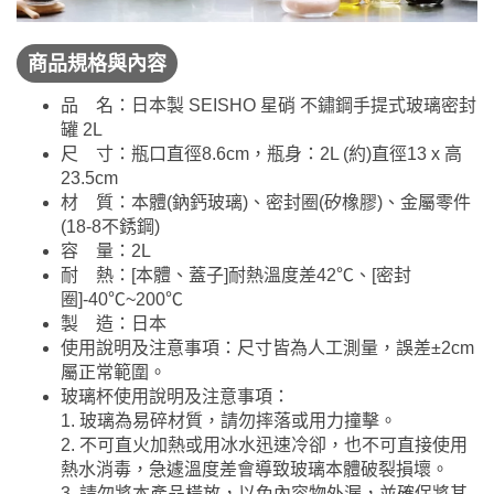
商品規格與內容
品 名：日本製 SEISHO 星硝 不鏽鋼手提式玻璃密封
罐 2L
尺 寸：瓶口直徑8.6cm，瓶身：2L (約)直徑13 x 高
23.5cm
材 質：本體(鈉鈣玻璃)、密封圈(矽橡膠)、金屬零件
(18-8不銹鋼)
容 量：2L
耐 熱：[本體、蓋子]耐熱溫度差42℃、[密封
圈]-40℃~200℃
製 造：日本
使用說明及注意事項：尺寸皆為人工測量，誤差±2cm
屬正常範圍。
玻璃杯使用說明及注意事項：
1. 玻璃為易碎材質，請勿摔落或用力撞擊。
2. 不可直火加熱或用冰水迅速冷卻，也不可直接使用
熱水消毒，急遽溫度差會導致玻璃本體破裂損壞。
3. 請勿將本產品橫放，以免內容物外漏，並確保將其