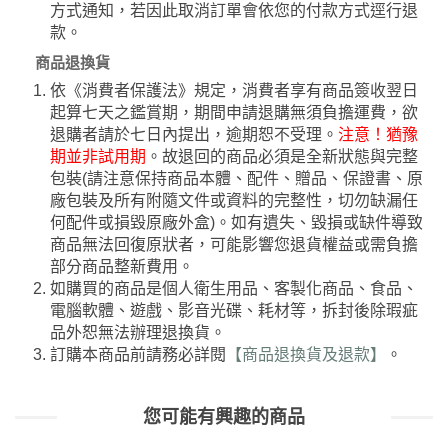
方式通知，若因此取消訂單會依您的付款方式逕行退
款。
商品退換貨
依《消費者保護法》規定，消費者享有商品簽收翌日
起算七天之鑑賞期，期間申請退購無須負擔運費，欲
退購者請於七日內提出，逾期恕不受理。
注意！猶豫
期並非試用期
。故退回的商品必須是全新狀態與完整
包裝(請注意保持商品本體、配件、贈品、保證書、原
廠包裝及所有附隨文件或資料的完整性，切勿缺漏任
何配件或損毀原廠外盒)。如有遺失、毀損或缺件導致
商品無法回復原狀者，可能影響您退貨權益或需負擔
部分商品整新費用。
如購買的商品是個人衛生用品、客製化商品、食品、
電腦軟體、遊戲、影音光碟、耗材等，拆封後除瑕疵
品外恕無法辦理退換貨。
訂購本商品前請務必詳閱
【商品退換貨及退款】
。
您可能有興趣的商品