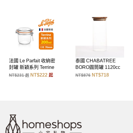
泰國 CHABATREE
法國 Le Parfait 收納密
BORO圓筒罐 1120cc
封罐 新穎系列 Terrine
Super 750ml
NT$
718
NT$
296
NT$
876
NT$
308
起
起