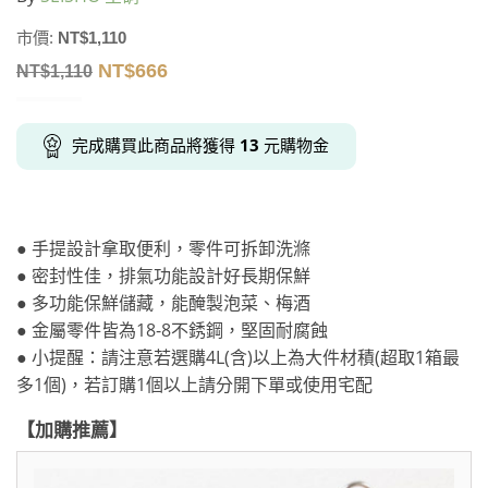
市價:
NT$
1,110
NT$
666
NT$
1,110
完成購買此商品將獲得
13
元購物金
● 手提設計拿取便利，零件可拆卸洗滌
● 密封性佳，排氣功能設計好長期保鮮
● 多功能保鮮儲藏，能醃製泡菜、梅酒
● 金屬零件皆為18-8不銹鋼，堅固耐腐蝕
● 小提醒：請注意若選購4L(含)以上為大件材積(超取1箱最
多1個)，若訂購1個以上請分開下單或使用宅配
【加購推薦】