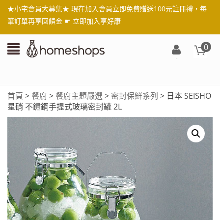
★小宅會員大募集★ 現在加入會員立即免費贈送100元註冊禮，每
筆訂單再享回饋金 ☛
立即加入享好康
0
登
入/
註
首頁
>
餐廚
>
餐廚主題嚴選
>
密封保鮮系列
> 日本 SEISHO
冊
星硝 不鏽鋼手提式玻璃密封罐 2L