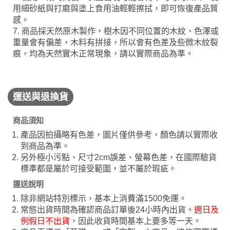
用細砂紙與打磨與塗上食用油輕輕擦拭，即可恢復產品質
感。
7. 商品採天然原木製作，樹木因不同位置的木紋、色澤或
重量會有偏差，木料有拼接，所以會有色差及些微木紋裂
痕，均為天然實木正常現象，請以實際商品為準。
運送與退換貨
商品須知
產品因拍攝略有色差，圖片僅供參考，顏色請以實際收
到商品為準。
另外極小污點、尺寸2cm誤差、螢幕色差，在國際驗貨
標準都是屬於可接受範圍，並不屬於瑕疵。
運送說明
除非網站特別標示，基本上消費滿1500免運。
常態出貨時間為確認商品訂單後24小時內出貨。
週日及
例假日不出貨
，因此收貨時間基本上要多等一天。