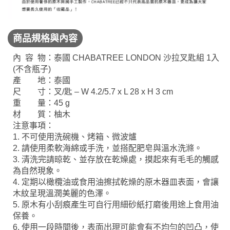
商品規格與內容
內 容 物：泰國 CHABATREE LONDON 沙拉叉匙組 1入
(不含瓶子)
產 地：泰國
尺 寸：叉/匙 – W 4.2/5.7 x L 28 x H 3 cm
重 量：45 g
材 質：柚木
注意事項：
1. 不可使用洗碗機、烤箱、微波爐
2. 請使用柔軟海綿或手洗，並搭配肥皂與溫水洗滌。
3. 清洗完請晾乾、並存放在乾燥處，摸起來有毛毛的觸感
為自然現象。
4. 定期以橄欖油或食用油擦拭乾燥的原木器皿表面，會讓
木紋呈現溫潤美麗的色澤。
5. 原木有小刮痕產生可自行用細砂紙打磨後用途上食用油
保養。
6. 使用一段時間後，表面出現可能會有不均勻的凹凸，使