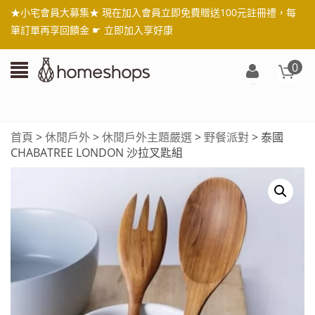
★小宅會員大募集★ 現在加入會員立即免費贈送100元註冊禮，每
筆訂單再享回饋金 ☛
立即加入享好康
0
登
入/
註
首頁
>
休閒戶外
>
休閒戶外主題嚴選
>
野餐派對
> 泰國
冊
CHABATREE LONDON 沙拉叉匙組