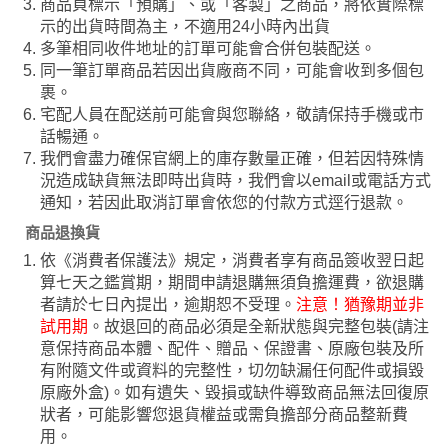
商品頁標示「預購」、或「客製」之商品，將依實際標
示的出貨時間為主，不適用24小時內出貨
多筆相同收件地址的訂單可能會合併包裝配送。
同一筆訂單商品若因出貨廠商不同，可能會收到多個包
裹。
宅配人員在配送前可能會與您聯絡，敬請保持手機或市
話暢通。
我們會盡力確保官網上的庫存數量正確，但若因特殊情
況造成缺貨無法即時出貨時，我們會以email或電話方式
通知，若因此取消訂單會依您的付款方式逕行退款。
商品退換貨
依《消費者保護法》規定，消費者享有商品簽收翌日起
算七天之鑑賞期，期間申請退購無須負擔運費，欲退購
者請於七日內提出，逾期恕不受理。
注意！猶豫期並非
試用期
。故退回的商品必須是全新狀態與完整包裝(請注
意保持商品本體、配件、贈品、保證書、原廠包裝及所
有附隨文件或資料的完整性，切勿缺漏任何配件或損毀
原廠外盒)。如有遺失、毀損或缺件導致商品無法回復原
狀者，可能影響您退貨權益或需負擔部分商品整新費
用。