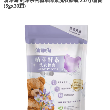
清淨海 純淨系列植萃酵素洗衣膠囊 2.0 小蒼蘭
(5gx30顆)