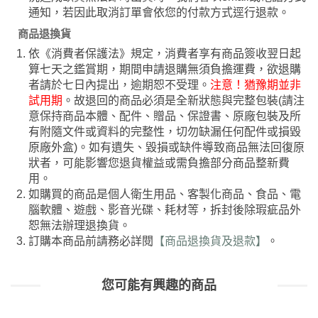
通知，若因此取消訂單會依您的付款方式逕行退款。
商品退換貨
依《消費者保護法》規定，消費者享有商品簽收翌日起
算七天之鑑賞期，期間申請退購無須負擔運費，欲退購
者請於七日內提出，逾期恕不受理。
注意！猶豫期並非
試用期
。故退回的商品必須是全新狀態與完整包裝(請注
意保持商品本體、配件、贈品、保證書、原廠包裝及所
有附隨文件或資料的完整性，切勿缺漏任何配件或損毀
原廠外盒)。如有遺失、毀損或缺件導致商品無法回復原
狀者，可能影響您退貨權益或需負擔部分商品整新費
用。
如購買的商品是個人衛生用品、客製化商品、食品、電
腦軟體、遊戲、影音光碟、耗材等，拆封後除瑕疵品外
恕無法辦理退換貨。
訂購本商品前請務必詳閱
【商品退換貨及退款】
。
您可能有興趣的商品