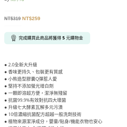
NT$
259
NT$
319
完成購買此商品將獲得
5
元購物金
● 2.0全新大升級
● 香味更持久、包裝更有質感
● 小熊造型膠囊Q彈惹人愛
● 堅持不添加螢光增白劑
● 一顆即溶超方便，潔淨無殘留
● 抗菌99.9%有效對抗四大壞菌
● 升級七大酵素瓦解多元污漬
● 10倍濃縮抗菌配方超越一般洗劑技術
● 植物來源潔淨成分，嬰童/貼身/機能衣物也安心