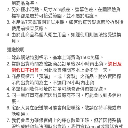
到商品為準。
另外極小污點、尺寸2cm誤差、螢幕色差，在國際驗貨
標準都是屬於可接受範圍，並不屬於瑕疵。
本產品7天鑑賞期非試用期，如有瑕疵等疑慮應於拆封後
使用前檢查反應。
由於此商品為個人衛生用品，如經使用則無法接受退換
貨。
運送說明
除非網站特別標示，基本上消費滿1500免運。
常態出貨時間為確認商品訂單後24小時內出貨。
週日及
例假日不出貨
，因此收貨時間基本上要多等一天。
商品頁標示「預購」、或「客製」之商品，將依實際標
示的出貨時間為主，不適用24小時內出貨
多筆相同收件地址的訂單可能會合併包裝配送。
同一筆訂單商品若因出貨廠商不同，可能會收到多個包
裹。
宅配人員在配送前可能會與您聯絡，敬請保持手機或市
話暢通。
我們會盡力確保官網上的庫存數量正確，但若因特殊情
況造成缺貨無法即時出貨時，我們會以email或電話方式