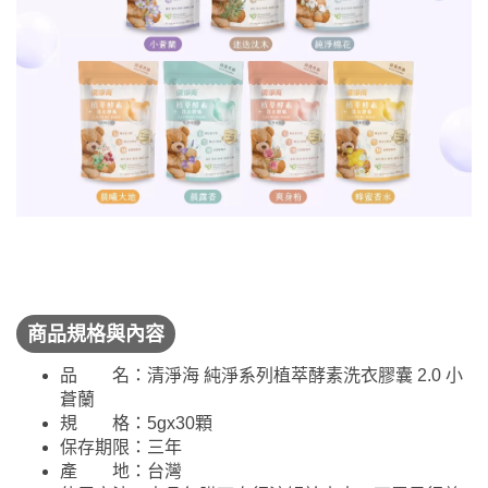
商品規格與內容
品 名：清淨海 純淨系列植萃酵素洗衣膠囊 2.0 小
蒼蘭
規 格：5gx30顆
保存期限：三年
產 地：台灣