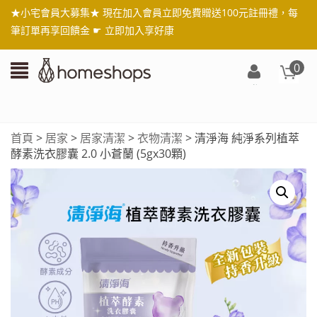
★小宅會員大募集★ 現在加入會員立即免費贈送100元註冊禮，每
筆訂單再享回饋金 ☛
立即加入享好康
0
登
入/
註
首頁
>
居家
>
居家清潔
>
衣物清潔
> 清淨海 純淨系列植萃
冊
酵素洗衣膠囊 2.0 小蒼蘭 (5gx30顆)