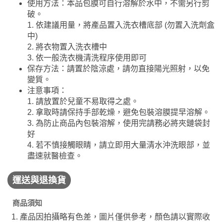
使用方法：本品包膜可自行溶解於水中，不需另行剪
破。
1. 依建議用量，將產品置入洗衣槽底部 (勿置入洗劑盒
中)
2. 將衣物置入洗衣槽中
3. 依一般洗衣機清洗程序使用即可
保存方法：請置於陰涼處，請勿直接陽光照射，以免
變質。
注意事項：
1. 請放置於兒童不易取得之處。
2. 拿取時請保持手部乾燥，避免包裝溶膜提早溶解。
3. 為防止商品內包裝溶解，使用完請務必將夾鏈袋封
好
4. 若不慎接觸眼睛，請立即用大量清水沖洗眼部，並
盡速就醫檢查。
運送與退換貨
商品須知
產品因拍攝略有色差，圖片僅供參考，顏色請以實際收