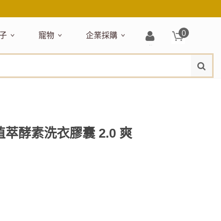
0
子
寵物
企業採購
登
水
題嚴選
居家收納
穿搭配件
主題嚴選
清潔洗沐
企業採購
母嬰清潔保養
運動健身
狗狗專區
玩具天地
入/
品牌總覽
註
品搶先看
收納盒／籃
衣著服飾
NEW!
新品搶先看
沐浴用品
NEW!
孕期保養
瑜珈墊
啃咬系列
固齒器
冊
月禮盒
收納箱
飾品配件
寵物露營
髮品
沐浴護理
瑜珈舖巾
狗狗玩具
玩具收納
期保養禮盒
收納袋
包包提袋
節慶主題玩具
兒童浴巾/浴袍
運動水瓶
狗狗居家
媽咪口袋清單
收納櫃
狗狗營養保健
美妝品牌精選
然有機無毒玩具
衣物收納
沐浴美容
萃酵素洗衣膠囊 2.0 爽
保養
衛浴收納
狗狗外出
出必備
旅遊
寶寶睡覺
休閒戶外品牌精選
親子
噴霧
童雨鞋
旅行隨身
安撫巾
衛浴用品
寶旅行
旅行收納
浴巾／毛巾
地毯／地墊