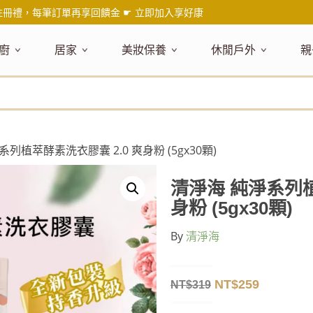
註冊禮，每筆訂單再享回饋金 ☛
立即加入享好康
廚
居家
美妝保養
休閒戶外
親
題嚴選
健康食材
主題嚴選
主題嚴選
料理工具
嚴選食品
居家清潔
主題嚴選
美妝／香
餐桌食器
主
品搶先看
油品
NEW!
新品搶先看
NEW!
新品搶先看
刀具
蜂蜜
NEW!
衣物清潔
新品搶先看
彩妝
碗盤食器
NEW!
新
氣禮盒推薦
調味料
日本 今治毛巾
天然植萃保養
砧板
果醬
地板清潔
減塑隨行環保袋
香水
刀叉匙筷
彌
年經典梅森罐
沾拌醬
防疫專區
深層紓壓按摩
調理鍋盆
抹醬
廚房清潔
專業瑜珈品牌
研磨調味
孕
系列植萃酵素洗衣膠囊 2.0 爽身粉 (5gx30顆)
式和風食器
米／麵
天然驅蟲清潔劑
調理用具
堅果
浴廁清潔
露營野炊
托盤層架
孕
保養
個人護理
然木質餐廚
南北乾貨
英式治癒系香氛
烘焙用具
零食糖果
擦巾／抹布
野餐派對
酒類器具
天
清淨海 純淨系列植
臉部保養
口腔清潔
味咖啡
義大利麵醬
日系極簡風格
洗滌用具
沖泡飲品
垃圾／廚餘桶
茶器具
身粉 (5gx30顆)
戶外活動
外
身體保養
手部保養
感保溫杯瓶
烘焙材料粉
北歐簡約家居
製冰用具
穀片 / 麥片
防護消毒
咖啡器具
By
清淨海
芳療／按摩
野餐露營
體香膏／
兒
塑隨行綠生活
保健食品
精油／香氛
居家擺飾
防蚊用品
寶
壺杯瓶
食材收納
廚房收納
精油
造型時鐘
NT$
259
NT$
319
杯／玻璃杯
室內擴香
保鮮盒／便當盒
面紙盒套
冰箱收納