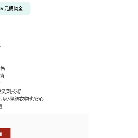
得
5
元購物金
居家品牌精選
架
架
感
架
品牌精選
殘留
壞菌
漬
般洗劑技術
貼身/機能衣物也安心
機
車