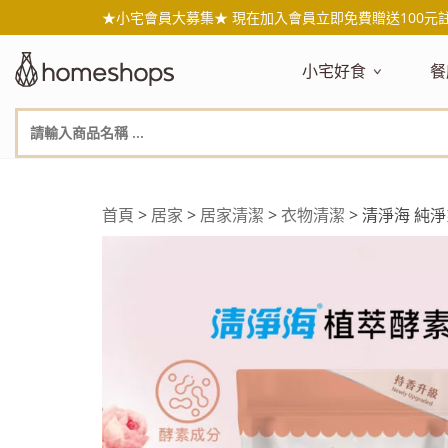
★小宅會員大募集★ 現在加入會員立即免費贈送100元
小宅好食
餐
主題嚴選
主
新品搶先看
NEW!
新
美食自由配 任2件95折
人
年節送禮禮盒
百
首頁
>
居家
>
居家清潔
>
衣物清潔
> 清淨海 純淨
素食主義
日
無麥麩飲食
天
生酮飲食專區
品
低糖低卡
質
健康小零嘴
減
台灣在地食材
水
國外進口食材
水
即期惜福良品