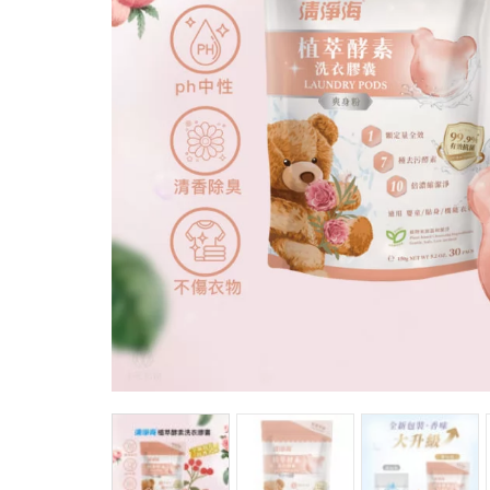
馬
咖
隨
保
水
杯
鍋
平
湯
鍋