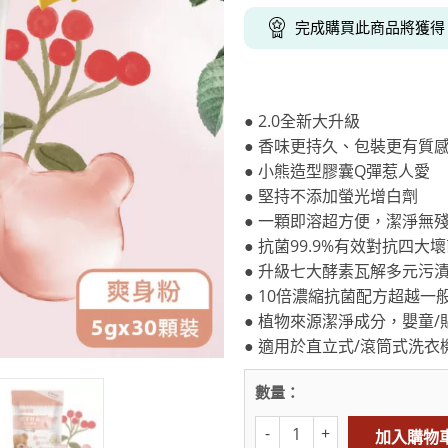
克杯
香氛蠟燭
玻璃密封罐
壁上型裝飾
杯盤架
完成購買此商品將獲
啡杯
線香薰香
真空密封罐
調料架
行杯
保鮮收納罐
鍋蓋架
傢俱
寢具
溫杯／瓶
保鮮袋
碗盤瀝水
● 2.0全新大升級
鞋櫃鞋架
床單被套
瓶／水壺
梅酒罐
刀具砧板
● 香味更持久、包裝更有質
階梯／增高梯
枕芯枕套
器配件
封口保鮮用具
廚房收納
● 小熊造型膠囊Q彈惹人愛
● 堅持不添加螢光增白劑
具
小家電
餐廚
● 一顆即溶超方便，潔淨無
● 抗菌99.9%有效對抗四大
底鍋
快煮壺
● 升級七大酵素瓦解多元污
鍋
● 10倍濃縮抗菌配方超越一
具配件
● 植物來源潔淨成分，嬰童/
● 適用於直立式/滾筒式洗衣
數量：
加入購物