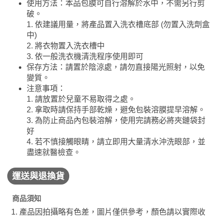
使用方法：本品包膜可自行溶解於水中，不需另行剪
破。
1. 依建議用量，將產品置入洗衣槽底部 (勿置入洗劑盒
中)
2. 將衣物置入洗衣槽中
3. 依一般洗衣機清洗程序使用即可
保存方法：請置於陰涼處，請勿直接陽光照射，以免
變質。
注意事項：
1. 請放置於兒童不易取得之處。
2. 拿取時請保持手部乾燥，避免包裝溶膜提早溶解。
3. 為防止商品內包裝溶解，使用完請務必將夾鏈袋封
好
4. 若不慎接觸眼睛，請立即用大量清水沖洗眼部，並
盡速就醫檢查。
運送與退換貨
商品須知
產品因拍攝略有色差，圖片僅供參考，顏色請以實際收