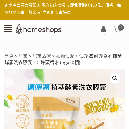
★小宅會員大募集★ 現在加入會員立即免費贈送100元註冊禮，每
筆訂單再享回饋金 ☛
立即加入享好康
0
登
入/
註
首頁
>
居家
>
居家清潔
>
衣物清潔
> 清淨海 純淨系列植萃
冊
酵素洗衣膠囊 2.0 蜂蜜香水 (5gx30顆)