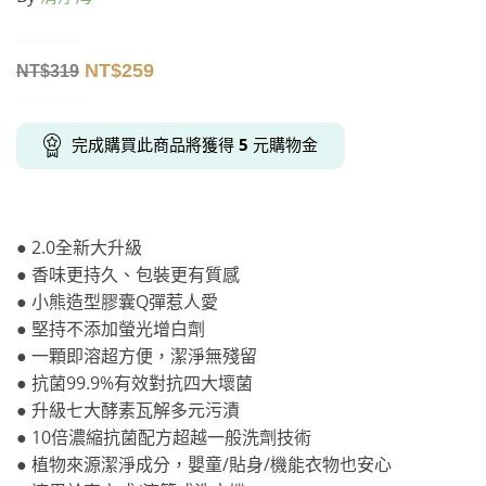
NT$
259
NT$
319
完成購買此商品將獲得
5
元購物金
● 2.0全新大升級
● 香味更持久、包裝更有質感
● 小熊造型膠囊Q彈惹人愛
● 堅持不添加螢光增白劑
● 一顆即溶超方便，潔淨無殘留
● 抗菌99.9%有效對抗四大壞菌
● 升級七大酵素瓦解多元污漬
● 10倍濃縮抗菌配方超越一般洗劑技術
● 植物來源潔淨成分，嬰童/貼身/機能衣物也安心