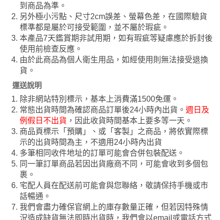
到商品為準。
另外極小污點、尺寸2cm誤差、螢幕色差，在國際驗貨
標準都是屬於可接受範圍，並不屬於瑕疵。
本產品7天鑑賞期非試用期，如有瑕疵等疑慮應於拆封後
使用前檢查反應。
由於此商品為個人衛生用品，如經使用則無法接受退換
貨。
運送說明
除非網站特別標示，基本上消費滿1500免運。
常態出貨時間為確認商品訂單後24小時內出貨。
週日及
例假日不出貨
，因此收貨時間基本上要多等一天。
商品頁標示「預購」、或「客製」之商品，將依實際標
示的出貨時間為主，不適用24小時內出貨
多筆相同收件地址的訂單可能會合併包裝配送。
同一筆訂單商品若因出貨廠商不同，可能會收到多個包
裹。
宅配人員在配送前可能會與您聯絡，敬請保持手機或市
話暢通。
我們會盡力確保官網上的庫存數量正確，但若因特殊情
況造成缺貨無法即時出貨時，我們會以email或電話方式