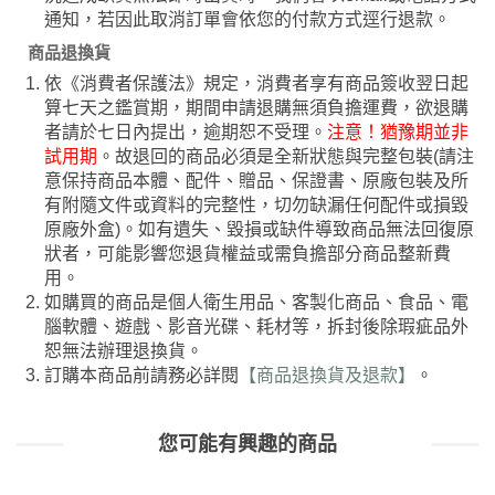
通知，若因此取消訂單會依您的付款方式逕行退款。
商品退換貨
依《消費者保護法》規定，消費者享有商品簽收翌日起
算七天之鑑賞期，期間申請退購無須負擔運費，欲退購
者請於七日內提出，逾期恕不受理。
注意！猶豫期並非
試用期
。故退回的商品必須是全新狀態與完整包裝(請注
意保持商品本體、配件、贈品、保證書、原廠包裝及所
有附隨文件或資料的完整性，切勿缺漏任何配件或損毀
原廠外盒)。如有遺失、毀損或缺件導致商品無法回復原
狀者，可能影響您退貨權益或需負擔部分商品整新費
用。
如購買的商品是個人衛生用品、客製化商品、食品、電
腦軟體、遊戲、影音光碟、耗材等，拆封後除瑕疵品外
恕無法辦理退換貨。
訂購本商品前請務必詳閱
【商品退換貨及退款】
。
您可能有興趣的商品