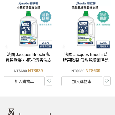
法國 Jacques Briochi 藍
法國 KERZON 孚日廣場
牌碧歐馨 低敏親膚無香洗
香氛洗衣精 (玫瑰+天竺
衣精 2.27L
葵) 1L
NT$
639
NT$
874
NT$
680
NT$
950
加入購物車
加入購物車