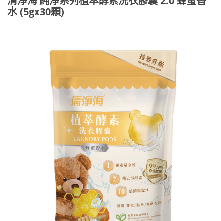
清淨海 純淨系列植萃酵素洗衣膠囊 2.0 蜂蜜香
水 (5gx30顆)