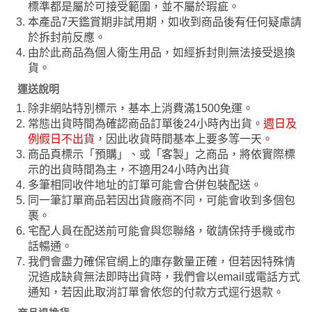
標準都是屬於可接受範圍，並不屬於瑕疵。
本產品7天鑑賞期非試用期，如收到商品後有任何疑慮請
於拆封前反應。
由於此商品為個人衛生用品，如經拆封則無法接受退換
貨。
運送說明
除非網站特別標示，基本上消費滿1500免運。
常態出貨時間為確認商品訂單後24小時內出貨。
週日及
例假日不出貨
，因此收貨時間基本上要多等一天。
商品頁標示「預購」、或「客製」之商品，將依實際標
示的出貨時間為主，不適用24小時內出貨
多筆相同收件地址的訂單可能會合併包裝配送。
同一筆訂單商品若因出貨廠商不同，可能會收到多個包
裹。
宅配人員在配送前可能會與您聯絡，敬請保持手機或市
話暢通。
我們會盡力確保官網上的庫存數量正確，但若因特殊情
況造成缺貨無法即時出貨時，我們會以email或電話方式
通知，若因此取消訂單會依您的付款方式逕行退款。