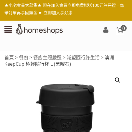
★小宅會員大募集★ 現在加入會員立即免費贈送100元註冊禮，每
筆訂單再享回饋金 ☛
立即加入享好康
0
登
入/
註
首頁
>
餐廚
>
餐廚主題嚴選
>
減塑隨行綠生活
> 澳洲
冊
KeepCup 極輕隨行杯 L (黑曜石)