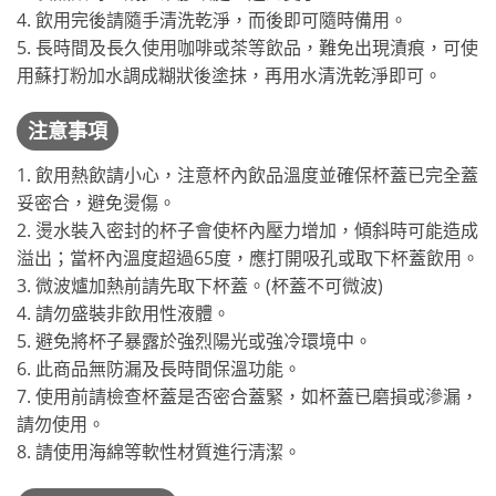
4. 飲用完後請隨手清洗乾淨，而後即可隨時備用。
5. 長時間及長久使用咖啡或茶等飲品，難免出現漬痕，可使
用蘇打粉加水調成糊狀後塗抹，再用水清洗乾淨即可。
注意事項
1. 飲用熱飲請小心，注意杯內飲品溫度並確保杯蓋已完全蓋
妥密合，避免燙傷。
2. 燙水裝入密封的杯子會使杯內壓力增加，傾斜時可能造成
溢出；當杯內溫度超過65度，應打開吸孔或取下杯蓋飲用。
3. 微波爐加熱前請先取下杯蓋。(杯蓋不可微波)
4. 請勿盛裝非飲用性液體。
5. 避免將杯子暴露於強烈陽光或強冷環境中。
6. 此商品無防漏及長時間保溫功能。
7. 使用前請檢查杯蓋是否密合蓋緊，如杯蓋已磨損或滲漏，
請勿使用。
8. 請使用海綿等軟性材質進行清潔。