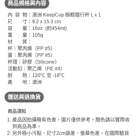
商品規格與內容
內 容 物：澳洲 KeepCup 極輕隨行杯 L x 1
尺 寸：9.2 x 15.3 cm
容 量：16oz (約454ml)
重 量：105g
材 質：
杯｜聚丙烯（PP #5）
蓋｜聚丙烯（PP #5）
杯環｜矽膠（Silicone）
活動扣｜聚乙烯（PE #4）
耐 熱：120℃ 至 -18℃
產 地：澳洲
運送與退換貨
商品須知
產品因拍攝略有色差，圖片僅供參考，顏色請以實際收
到商品為準。
另外極小污點、尺寸2cm誤差、螢幕色差，在國際驗貨