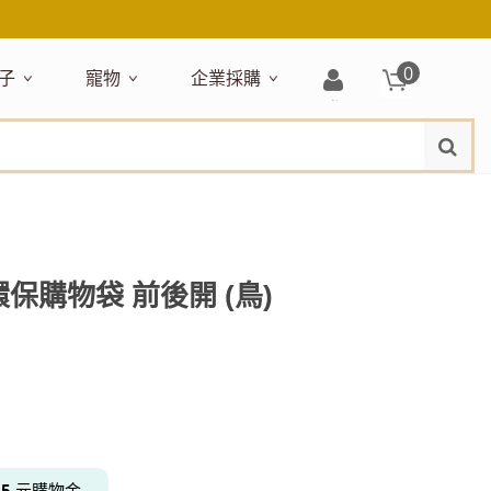
0
子
寵物
企業採購
登
水
題嚴選
居家收納
穿搭配件
主題嚴選
清潔洗沐
企業採購
母嬰清潔保養
運動健身
狗狗專區
玩具天地
入/
品牌總覽
註
品搶先看
收納盒／籃
衣著服飾
NEW!
新品搶先看
沐浴用品
NEW!
孕期保養
瑜珈墊
啃咬系列
固齒器
冊
月禮盒
收納箱
飾品配件
寵物露營
髮品
沐浴護理
瑜珈舖巾
狗狗玩具
玩具收納
期保養禮盒
收納袋
包包提袋
節慶主題玩具
兒童浴巾/浴袍
運動水瓶
狗狗居家
媽咪口袋清單
收納櫃
狗狗營養保健
美妝品牌精選
然有機無毒玩具
衣物收納
沐浴美容
 環保購物袋 前後開 (鳥)
保養
衛浴收納
狗狗外出
出必備
旅遊
寶寶睡覺
休閒戶外品牌精選
親子
噴霧
童雨鞋
旅行隨身
安撫巾
衛浴用品
寶旅行
旅行收納
浴巾／毛巾
地毯／地墊
得
5
元購物金