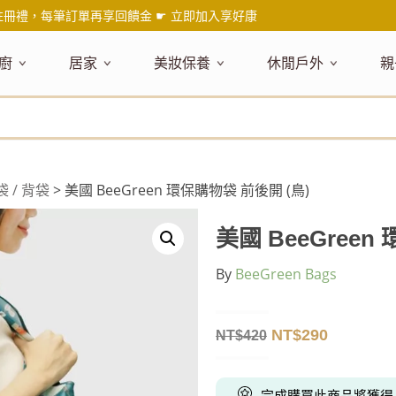
註冊禮，每筆訂單再享回饋金 ☛
立即加入享好康
廚
居家
美妝保養
休閒戶外
親
題嚴選
健康食材
主題嚴選
主題嚴選
料理工具
嚴選食品
居家清潔
主題嚴選
美妝／香
餐桌食器
主
品搶先看
油品
NEW!
新品搶先看
NEW!
新品搶先看
刀具
蜂蜜
NEW!
衣物清潔
新品搶先看
彩妝
碗盤食器
NEW!
新
氣禮盒推薦
調味料
日本 今治毛巾
天然植萃保養
砧板
果醬
地板清潔
減塑隨行環保袋
香水
刀叉匙筷
彌
年經典梅森罐
沾拌醬
防疫專區
深層紓壓按摩
調理鍋盆
抹醬
廚房清潔
專業瑜珈品牌
研磨調味
孕
 / 背袋
> 美國 BeeGreen 環保購物袋 前後開 (鳥)
式和風食器
米／麵
天然驅蟲清潔劑
調理用具
堅果
浴廁清潔
露營野炊
托盤層架
孕
保養
個人護理
然木質餐廚
南北乾貨
英式治癒系香氛
烘焙用具
零食糖果
擦巾／抹布
野餐派對
酒類器具
天
美國 BeeGreen
臉部保養
口腔清潔
味咖啡
義大利麵醬
日系極簡風格
洗滌用具
沖泡飲品
垃圾／廚餘桶
茶器具
By
BeeGreen Bags
戶外活動
外
身體保養
手部保養
感保溫杯瓶
烘焙材料粉
北歐簡約家居
製冰用具
穀片 / 麥片
防護消毒
咖啡器具
芳療／按摩
野餐露營
體香膏／
兒
塑隨行綠生活
保健食品
精油／香氛
居家擺飾
防蚊用品
寶
NT$
290
NT$
420
壺杯瓶
食材收納
廚房收納
精油
造型時鐘
杯／玻璃杯
室內擴香
保鮮盒／便當盒
面紙盒套
冰箱收納
完成購買此商品將獲