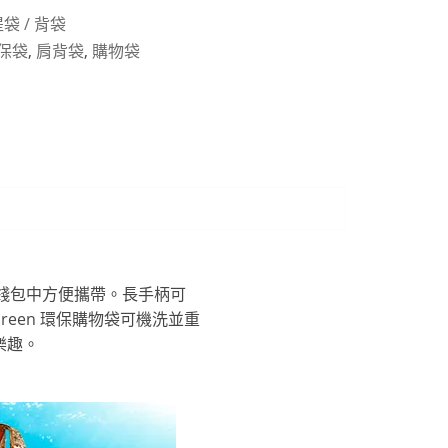
袋 / 背袋
保袋
,
肩背袋
,
購物袋
或錢包中方便攜帶。長手柄可
Green 環保購物袋可機洗並重
樂趣。