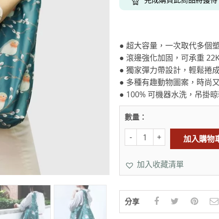
克杯
香氛蠟燭
玻璃密封罐
壁上型裝飾
杯盤架
啡杯
線香薰香
真空密封罐
調料架
行杯
保鮮收納罐
鍋蓋架
● 超大容量，一次取代多個
傢俱
寢具
溫杯／瓶
保鮮袋
碗盤瀝水
● 滾邊強化加固，可承重 22KG 
鞋櫃鞋架
床單被套
瓶／水壺
梅酒罐
刀具砧板
● 獨家彈力帶設計，輕鬆捲
階梯／增高梯
枕芯枕套
器配件
封口保鮮用具
廚房收納
● 多種有趣動物圖案，時尚
● 100% 可機器水洗，吊掛
具
小家電
餐廚
數量：
底鍋
快煮壺
鍋
加入購物
具配件
加入收藏清單
分享