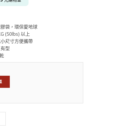
塑膠袋，環保愛地球
居家品牌精選
架
(50lbs) 以上
架
成小尺寸方便攜帶
架
又有型
晾乾
品牌精選
車