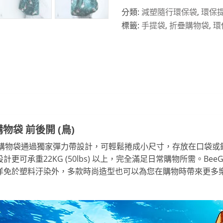
分類:
減塑隨行環保袋
,
環保提
標籤:
手提袋
,
折疊購物袋
,
環
購物袋 前後開 (鳥)
重複使用購物袋通過獨家彈力帶設計，可輕鬆捲成小尺寸，存放在口袋
可承重22KG (50lbs) 以上，完全滿足日常購物所需。Bee
洋免於塑料汙染外，多款時尚造型也可以為您在購物時帶來更多