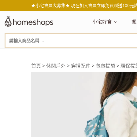
★小宅會員大募集★ 現在加入會員立即免費贈送100元
小宅好食
餐
主題嚴選
主
新品搶先看
NEW!
新
美食自由配 任2件95折
人
年節送禮禮盒
百
首頁
>
休閒戶外
>
穿搭配件
>
包包提袋
>
環保提袋
素食主義
日
無麥麩飲食
天
生酮飲食專區
品
低糖低卡
質
健康小零嘴
減
台灣在地食材
水
國外進口食材
水
即期惜福良品