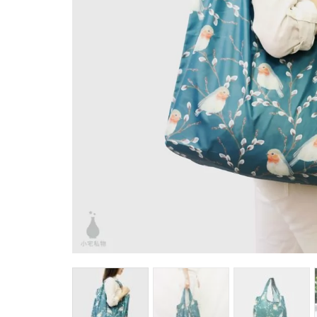
馬
咖
隨
保
水
杯
鍋
平
湯
鍋