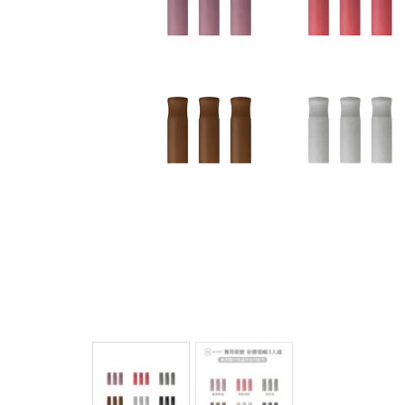
馬
咖
隨
保
水
杯
鍋
平
湯
鍋