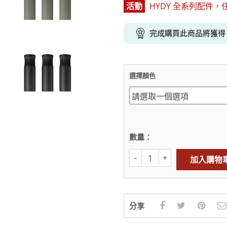
活動
HYDY 全系列配件，任選
克杯
香氛蠟燭
玻璃密封罐
壁上型裝飾
杯盤架
啡杯
線香薰香
真空密封罐
調料架
完成購買此商品將獲
行杯
保鮮收納罐
鍋蓋架
傢俱
寢具
溫杯／瓶
保鮮袋
碗盤瀝水
鞋櫃鞋架
床單被套
瓶／水壺
梅酒罐
刀具砧板
選擇顏色
階梯／增高梯
枕芯枕套
器配件
封口保鮮用具
廚房收納
具
小家電
餐廚
底鍋
快煮壺
數量：
鍋
具配件
加入購物
分享