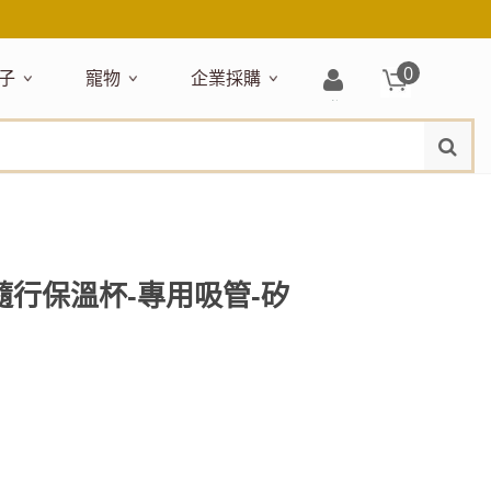
0
子
寵物
企業採購
登
水
題嚴選
居家收納
穿搭配件
主題嚴選
清潔洗沐
企業採購
母嬰清潔保養
運動健身
狗狗專區
玩具天地
入/
品牌總覽
註
品搶先看
收納盒／籃
衣著服飾
NEW!
新品搶先看
沐浴用品
NEW!
孕期保養
瑜珈墊
啃咬系列
固齒器
冊
月禮盒
收納箱
飾品配件
寵物露營
髮品
沐浴護理
瑜珈舖巾
狗狗玩具
玩具收納
期保養禮盒
收納袋
包包提袋
節慶主題玩具
兒童浴巾/浴袍
運動水瓶
狗狗居家
媽咪口袋清單
收納櫃
狗狗營養保健
美妝品牌精選
然有機無毒玩具
衣物收納
沐浴美容
用隨行保溫杯-專用吸管-矽
保養
衛浴收納
狗狗外出
出必備
旅遊
寶寶睡覺
休閒戶外品牌精選
親子
噴霧
童雨鞋
旅行隨身
安撫巾
衛浴用品
寶旅行
旅行收納
浴巾／毛巾
地毯／地墊