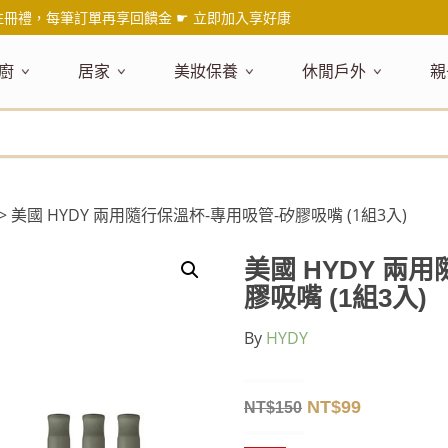
註冊禮，每筆訂單再享回饋金 ☛
立即加入享好康
廚
居家
美妝保養
休閒戶外
親
題嚴選
健康食材
主題嚴選
主題嚴選
料理工具
嚴選食品
居家清潔
主題嚴選
美妝／香
餐桌食器
主
品搶先看
油品
NEW!
新品搶先看
NEW!
新品搶先看
刀具
蜂蜜
NEW!
衣物清潔
新品搶先看
彩妝
碗盤食器
NEW!
新
氣禮盒推薦
調味料
日本 今治毛巾
天然植萃保養
砧板
果醬
地板清潔
減塑隨行環保袋
香水
刀叉匙筷
彌
年經典梅森罐
沾拌醬
防疫專區
深層紓壓按摩
調理鍋盆
抹醬
廚房清潔
專業瑜珈品牌
研磨調味
孕
> 美國 HYDY 兩用隨行保溫杯-專用吸管-矽膠吸嘴 (1組3入)
式和風食器
米／麵
天然驅蟲清潔劑
調理用具
堅果
浴廁清潔
露營野炊
托盤層架
孕
保養
個人護理
然木質餐廚
南北乾貨
英式治癒系香氛
烘焙用具
零食糖果
擦巾／抹布
野餐派對
酒類器具
天
美國 HYDY 兩
臉部保養
口腔清潔
味咖啡
義大利麵醬
日系極簡風格
洗滌用具
沖泡飲品
垃圾／廚餘桶
茶器具
膠吸嘴 (1組3入)
戶外活動
外
身體保養
手部保養
感保溫杯瓶
烘焙材料粉
北歐簡約家居
製冰用具
穀片 / 麥片
防護消毒
咖啡器具
By
HYDY
芳療／按摩
野餐露營
體香膏／
兒
塑隨行綠生活
保健食品
精油／香氛
居家擺飾
防蚊用品
寶
壺杯瓶
食材收納
廚房收納
精油
造型時鐘
NT$
99
NT$
150
杯／玻璃杯
室內擴香
保鮮盒／便當盒
面紙盒套
冰箱收納