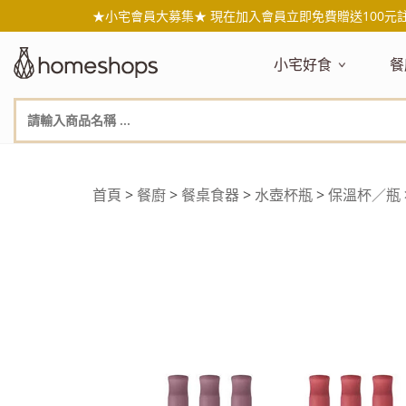
★小宅會員大募集★ 現在加入會員立即免費贈送100元
小宅好食
餐
主題嚴選
主
新品搶先看
NEW!
新
美食自由配 任2件95折
人
年節送禮禮盒
百
首頁
>
餐廚
>
餐桌食器
>
水壺杯瓶
>
保溫杯／瓶
素食主義
日
無麥麩飲食
天
生酮飲食專區
品
低糖低卡
質
健康小零嘴
減
台灣在地食材
水
國外進口食材
水
即期惜福良品