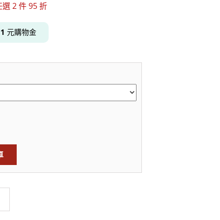
 2 件 95 折
得
1
元購物金
居家品牌精選
架
架
架
品牌精選
車