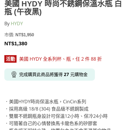
美國 HYDY 時尚不銹鋼保溫水瓶 白
瓶 (午夜黑)
By
HYDY
市價:
NT$
1,950
NT$
1,380
活動
美國 HYDY 全系列杯、瓶，任 2 件 88 折
完成購買此商品將獲得
27
元購物金
．美國HYDY時尚保溫水瓶，CinCin系列
．採用高級 18/8 (304) 食品級不銹鋼製成
．雙層不銹鋼瓶身設計可保溫12小時、保冷24小時
．可隨著自己的心情替換馬卡龍色系的矽膠套