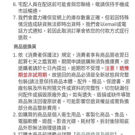
宅配人員在配送前可能會與您聯絡，敬請保持手機或
市話暢通。
我們會盡力確保官網上的庫存數量正確，但若因特殊
情況造成缺貨無法即時出貨時，我們會以email或電
話方式通知，若因此取消訂單會依您的付款方式逕行
退款。
商品退換貨
依《消費者保護法》規定，消費者享有商品簽收翌日
起算七天之鑑賞期，期間申請退購無須負擔運費，欲
退購者請於七日內提出，逾期恕不受理。
注意！猶豫
期並非試用期
。故退回的商品必須是全新狀態與完整
包裝(請注意保持商品本體、配件、贈品、保證書、原
廠包裝及所有附隨文件或資料的完整性，切勿缺漏任
何配件或損毀原廠外盒)。如有遺失、毀損或缺件導致
商品無法回復原狀者，可能影響您退貨權益或需負擔
部分商品整新費用。
如購買的商品是個人衛生用品、客製化商品、食品、
電腦軟體、遊戲、影音光碟、耗材等，拆封後除瑕疵
品外恕無法辦理退換貨。
訂購本商品前請務必詳閱
【商品退換貨及退款】
。