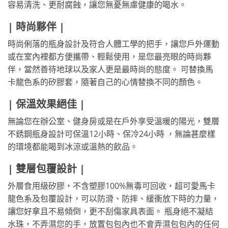
容易清洗、更耐腐蝕，讓您無憂無慮健康的喝水。
| 時尚夥伴 |
時尚俐落的瓶身設計及符合人體工學的把手，讓您戶外運動
或在室內裡都方便攜帶、輕鬆使用，是您最亮眼的時尚夥
伴，當然善待地球以及家人更是最時尚的態度。 可替換馬
卡龍色系的矽膠套，隨著自己的心情替換不同的顏色。
| 保溫效果絕佳 |
無論您在辦公室、健身房或是在戶外享受溫暖的陽光，雙層
不銹鋼瓶身設計可保溫12小時、保冷24小時 ，無論甚麼樣
的環境都能喝到冰涼或溫熱的飲品。
| 雙層包覆設計 |
外層食用級矽膠，不含塑膠100%無毒可回收，超可愛馬卡
龍色系及包覆設計，可以防滑、防摔、緩衝放下時的力量，
讓您好拿且不易傾倒，更不刮傷家具表面。 瓶身絕不凝結
水珠，不弄濕您的手，放置包包內也不會弄濕包包內的任何