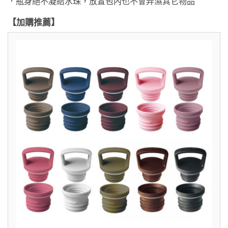
．瓶身絕不凝結水珠，放置包內也不會弄濕其它物品
【加購推薦】