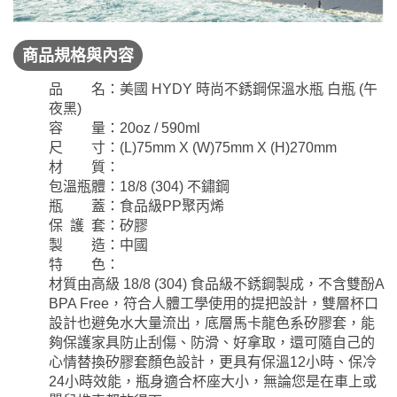
商品規格與內容
品 名：美國 HYDY 時尚不銹鋼保溫水瓶 白瓶 (午
夜黑)
容 量：20oz / 590ml
尺 寸：(L)75mm X (W)75mm X (H)270mm
材 質：
包溫瓶體：18/8 (304) 不鏽鋼
瓶 蓋：食品級PP聚丙烯
保 護 套：矽膠
製 造：中國
特 色：
材質由高級 18/8 (304) 食品級不銹鋼製成，不含雙酚A
BPA Free，符合人體工學使用的提把設計，雙層杯口
設計也避免水大量流出，底層馬卡龍色系矽膠套，能
夠保護家具防止刮傷、防滑、好拿取，還可隨自己的
心情替換矽膠套顏色設計，更具有保溫12小時、保冷
24小時效能，瓶身適合杯座大小，無論您是在車上或