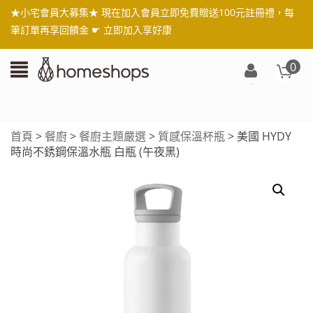
★小宅會員大募集★ 現在加入會員立即免費贈送100元註冊禮，每
筆訂單再享回饋金 ☛
立即加入享好康
0
登
入/
註
首頁
>
餐廚
>
餐廚主題嚴選
>
質感保溫杯瓶
> 美國 HYDY
冊
時尚不銹鋼保溫水瓶 白瓶 (午夜黑)