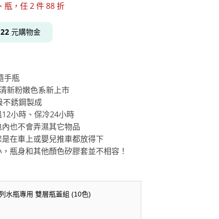
瓶，任 2 件 88 折
得
22
元購物金
居家品牌精選
架
架
隨手瓶
架
，清新粉嫩色系新上市
食品級不銹鋼製成
品牌精選
12小時、保冷24小時
包內也不會弄濕其它物品
您是在車上或嬰兒推車都放得下
小，瓶身和其他顏色矽膠套並不相容！
系列水瓶專用 雙層瓶蓋組 (10色)