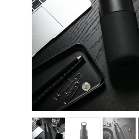
馬
咖
隨
保
水
杯
鍋
平
湯
鍋