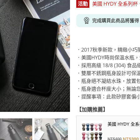
活動
美國 HYDY 全系列杯、
克杯
香氛蠟燭
玻璃密封罐
壁上型裝飾
杯盤架
啡杯
線香薰香
真空密封罐
調料架
完成購買此商品將獲
行杯
保鮮收納罐
鍋蓋架
傢俱
寢具
溫杯／瓶
保鮮袋
碗盤瀝水
鞋櫃鞋架
床單被套
瓶／水壺
梅酒罐
刀具砧板
．2017秋季新款，精緻小巧
階梯／增高梯
枕芯枕套
器配件
封口保鮮用具
廚房收納
．美國HYDY時尚保溫水瓶
．採用高級 18/8 (304) 
具
小家電
餐廚
．雙層不銹鋼瓶身設計可保溫
底鍋
快煮壺
．瓶身絕不凝結水珠，放置
鍋
．瓶身適合杯座大小；無論
具配件
．提醒事項：此款矽膠套偏
【加購推薦】
美國 HYDY 全
NT$
300
NT$
400