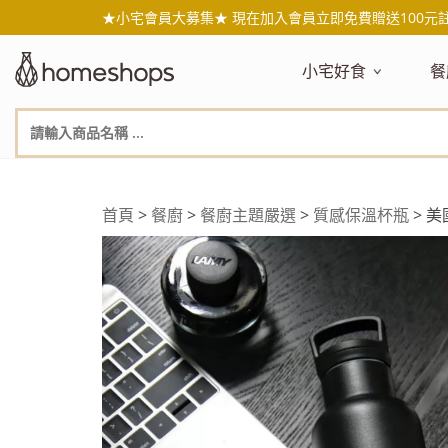
★小宅會員大募集★ 現在加入會員立即免費贈送100元
小宅好食
餐
主題嚴選
主
新品搶先看
NEW!
新
美食自由配 任2件95折
人
年節送禮禮盒
百
首頁
>
餐廚
>
餐廚主題嚴選
>
質感保溫杯瓶
> 美
素食主義
日
無麥麩飲食
天
生酮飲食專區
品
低糖低卡
質
健康小零嘴
減
台灣在地食材
水
國外進口食材
水
即期惜福良品