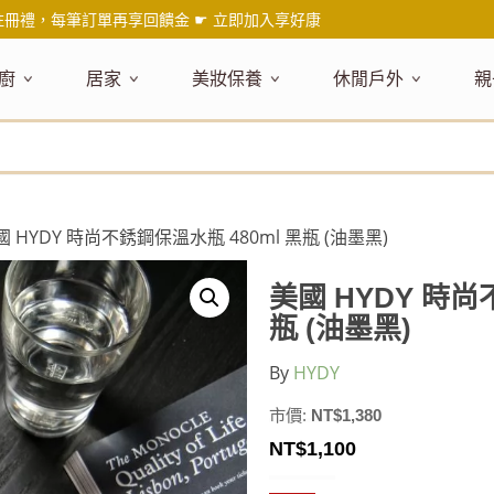
註冊禮，每筆訂單再享回饋金 ☛
立即加入享好康
廚
居家
美妝保養
休閒戶外
親
題嚴選
健康食材
主題嚴選
主題嚴選
料理工具
嚴選食品
居家清潔
主題嚴選
美妝／香
餐桌食器
主
品搶先看
油品
NEW!
新品搶先看
NEW!
新品搶先看
刀具
蜂蜜
NEW!
衣物清潔
新品搶先看
彩妝
碗盤食器
NEW!
新
氣禮盒推薦
調味料
日本 今治毛巾
天然植萃保養
砧板
果醬
地板清潔
減塑隨行環保袋
香水
刀叉匙筷
彌
年經典梅森罐
沾拌醬
防疫專區
深層紓壓按摩
調理鍋盆
抹醬
廚房清潔
專業瑜珈品牌
研磨調味
孕
國 HYDY 時尚不銹鋼保溫水瓶 480ml 黑瓶 (油墨黑)
式和風食器
米／麵
天然驅蟲清潔劑
調理用具
堅果
浴廁清潔
露營野炊
托盤層架
孕
保養
個人護理
然木質餐廚
南北乾貨
英式治癒系香氛
烘焙用具
零食糖果
擦巾／抹布
野餐派對
酒類器具
天
美國 HYDY 時尚
臉部保養
口腔清潔
味咖啡
義大利麵醬
日系極簡風格
洗滌用具
沖泡飲品
垃圾／廚餘桶
茶器具
瓶 (油墨黑)
戶外活動
外
身體保養
手部保養
感保溫杯瓶
烘焙材料粉
北歐簡約家居
製冰用具
穀片 / 麥片
防護消毒
咖啡器具
By
HYDY
芳療／按摩
野餐露營
體香膏／
兒
塑隨行綠生活
保健食品
精油／香氛
居家擺飾
防蚊用品
寶
市價:
NT$
1,380
壺杯瓶
食材收納
廚房收納
精油
造型時鐘
NT$
1,100
杯／玻璃杯
室內擴香
保鮮盒／便當盒
面紙盒套
冰箱收納