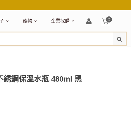
0
子
寵物
企業採購
登
水
題嚴選
居家收納
穿搭配件
主題嚴選
清潔洗沐
企業採購
母嬰清潔保養
運動健身
狗狗專區
玩具天地
入/
品牌總覽
註
品搶先看
收納盒／籃
衣著服飾
NEW!
新品搶先看
沐浴用品
NEW!
孕期保養
瑜珈墊
啃咬系列
固齒器
冊
月禮盒
收納箱
飾品配件
寵物露營
髮品
沐浴護理
瑜珈舖巾
狗狗玩具
玩具收納
期保養禮盒
收納袋
包包提袋
節慶主題玩具
兒童浴巾/浴袍
運動水瓶
狗狗居家
媽咪口袋清單
收納櫃
狗狗營養保健
美妝品牌精選
然有機無毒玩具
衣物收納
沐浴美容
不銹鋼保溫水瓶 480ml 黑
保養
衛浴收納
狗狗外出
出必備
旅遊
寶寶睡覺
休閒戶外品牌精選
親子
噴霧
童雨鞋
旅行隨身
安撫巾
衛浴用品
寶旅行
旅行收納
浴巾／毛巾
地毯／地墊