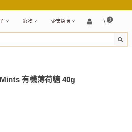
0
子
寵物
企業採購
登
水
題嚴選
居家收納
穿搭配件
主題嚴選
清潔洗沐
企業採購
母嬰清潔保養
運動健身
狗狗專區
玩具天地
入/
品牌總覽
註
品搶先看
收納盒／籃
衣著服飾
NEW!
新品搶先看
沐浴用品
NEW!
孕期保養
瑜珈墊
啃咬系列
固齒器
冊
月禮盒
收納箱
飾品配件
寵物露營
髮品
沐浴護理
瑜珈舖巾
狗狗玩具
玩具收納
期保養禮盒
收納袋
包包提袋
節慶主題玩具
兒童浴巾/浴袍
運動水瓶
狗狗居家
媽咪口袋清單
收納櫃
狗狗營養保健
美妝品牌精選
然有機無毒玩具
衣物收納
沐浴美容
erMints 有機薄荷糖 40g
保養
衛浴收納
狗狗外出
出必備
旅遊
寶寶睡覺
休閒戶外品牌精選
親子
噴霧
童雨鞋
旅行隨身
安撫巾
衛浴用品
寶旅行
旅行收納
浴巾／毛巾
地毯／地墊