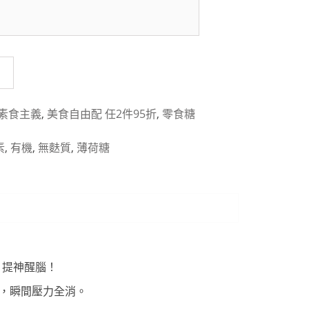
素食主義
,
美食自由配 任2件95折
,
零食糖
素
,
有機
,
無麩質
,
薄荷糖
、提神醒腦！
輕鬆，瞬間壓力全消。