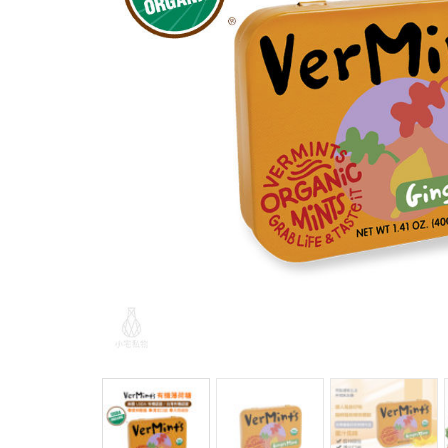
馬
咖
隨
保
水
杯
鍋
平
湯
鍋