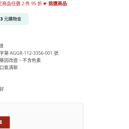
任選 2 件 95 折 ☛
挑選商品
得
3
元購物金
居家品牌精選
架
架
認證
架
 AGGR-112-3356-001 號
非基因改造、不含色素
品牌精選
持口氣清新
喜好
車