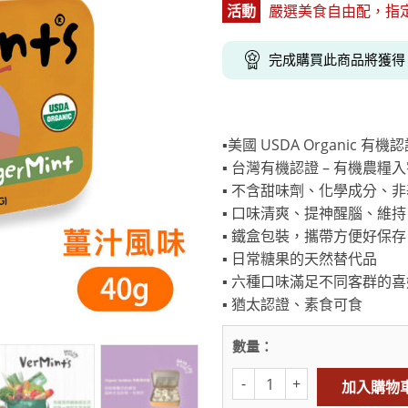
活動
嚴選美食自由配，指定商品
克杯
香氛蠟燭
玻璃密封罐
壁上型裝飾
杯盤架
啡杯
線香薰香
真空密封罐
調料架
完成購買此商品將獲
行杯
保鮮收納罐
鍋蓋架
傢俱
寢具
溫杯／瓶
保鮮袋
碗盤瀝水
鞋櫃鞋架
床單被套
瓶／水壺
梅酒罐
刀具砧板
▪️美國 USDA Organic 有機
階梯／增高梯
枕芯枕套
器配件
封口保鮮用具
廚房收納
▪️ 台灣有機認證 – 有機農糧入字第
▪️ 不含甜味劑、化學成分、
具
小家電
餐廚
▪️ 口味清爽、提神醒腦、維
底鍋
快煮壺
▪️ 鐵盒包裝，攜帶方便好保存
鍋
▪️ 日常糖果的天然替代品
具配件
▪️ 六種口味滿足不同客群的
▪️ 猶太認證、素食可食
數量：
加入購物