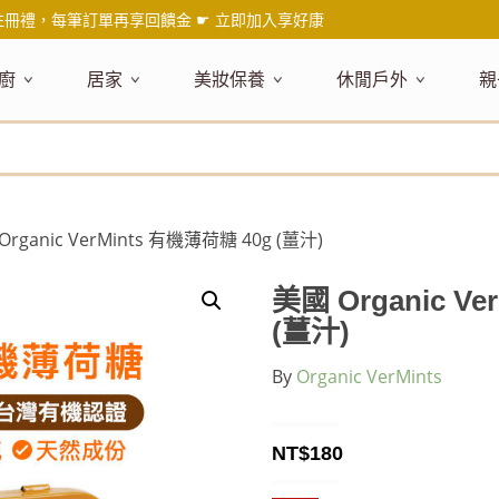
註冊禮，每筆訂單再享回饋金 ☛
立即加入享好康
廚
居家
美妝保養
休閒戶外
親
題嚴選
健康食材
主題嚴選
主題嚴選
料理工具
嚴選食品
居家清潔
主題嚴選
美妝／香
餐桌食器
主
品搶先看
油品
NEW!
新品搶先看
NEW!
新品搶先看
刀具
蜂蜜
NEW!
衣物清潔
新品搶先看
彩妝
碗盤食器
NEW!
新
氣禮盒推薦
調味料
日本 今治毛巾
天然植萃保養
砧板
果醬
地板清潔
減塑隨行環保袋
香水
刀叉匙筷
彌
年經典梅森罐
沾拌醬
防疫專區
深層紓壓按摩
調理鍋盆
抹醬
廚房清潔
專業瑜珈品牌
研磨調味
孕
Organic VerMints 有機薄荷糖 40g (薑汁)
式和風食器
米／麵
天然驅蟲清潔劑
調理用具
堅果
浴廁清潔
露營野炊
托盤層架
孕
保養
個人護理
然木質餐廚
南北乾貨
英式治癒系香氛
烘焙用具
零食糖果
擦巾／抹布
野餐派對
酒類器具
天
美國 Organic V
臉部保養
口腔清潔
味咖啡
義大利麵醬
日系極簡風格
洗滌用具
沖泡飲品
垃圾／廚餘桶
茶器具
(薑汁)
戶外活動
外
身體保養
手部保養
感保溫杯瓶
烘焙材料粉
北歐簡約家居
製冰用具
穀片 / 麥片
防護消毒
咖啡器具
By
Organic VerMints
芳療／按摩
野餐露營
體香膏／
兒
塑隨行綠生活
保健食品
精油／香氛
居家擺飾
防蚊用品
寶
壺杯瓶
食材收納
廚房收納
精油
造型時鐘
NT$
180
杯／玻璃杯
室內擴香
保鮮盒／便當盒
面紙盒套
冰箱收納