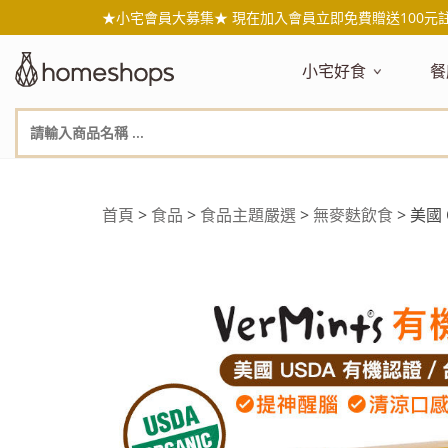
★小宅會員大募集★ 現在加入會員立即免費贈送100元
小宅好食
餐
主題嚴選
主
新品搶先看
NEW!
新
美食自由配 任2件95折
人
年節送禮禮盒
百
首頁
>
食品
>
食品主題嚴選
>
無麥麩飲食
> 美國 
素食主義
日
無麥麩飲食
天
生酮飲食專區
品
低糖低卡
質
健康小零嘴
減
台灣在地食材
水
國外進口食材
水
即期惜福良品